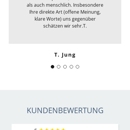
Kommunikation war auch bestens .
als auch menschlich. Insbesondere
Egal ob email Telefon etc… Alles in
Ihre direkte Art (offene Meinung,
klare Worte) uns gegenüber
allem kann ich sie nur
weiterempfehlen. Weiter so !
schätzen wir sehr.T.
Menschlich kompetent und
zuverlässig.“
T. Jung
J. Schwaber
KUNDENBEWERTUNG