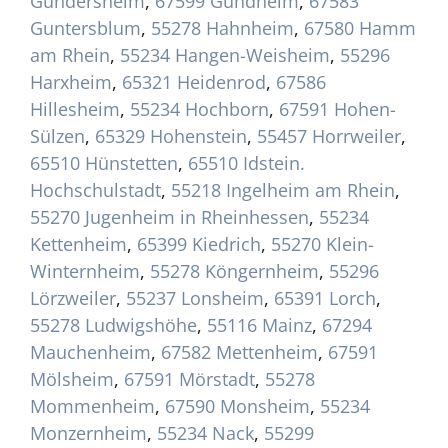
Gundersheim
,
67599 Gundheim
,
67583
Guntersblum
,
55278 Hahnheim
,
67580 Hamm
am Rhein
,
55234 Hangen-Weisheim
,
55296
Harxheim
,
65321 Heidenrod
,
67586
Hillesheim
,
55234 Hochborn
,
67591 Hohen-
Sülzen
,
65329 Hohenstein
,
55457 Horrweiler
,
65510 Hünstetten
,
65510 Idstein.
Hochschulstadt
,
55218 Ingelheim am Rhein
,
55270 Jugenheim in Rheinhessen
,
55234
Kettenheim
,
65399 Kiedrich
,
55270 Klein-
Winternheim
,
55278 Köngernheim
,
55296
Lörzweiler
,
55237 Lonsheim
,
65391 Lorch
,
55278 Ludwigshöhe
,
55116 Mainz
,
67294
Mauchenheim
,
67582 Mettenheim
,
67591
Mölsheim
,
67591 Mörstadt
,
55278
Mommenheim
,
67590 Monsheim
,
55234
Monzernheim
,
55234 Nack
,
55299