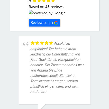
5
Based on
45
reviews
Review us on
Absolut zu
empfehlen! Wir haben extrem
kurzfristig die Unterstützung von
Frau Geck für ein Kurzgutachten
benötigt. Die Zusammenarbeit war
von Anfang bis Ende
hochprofessionell. Sämtliche
Terminvereinbarungen wurden
pünktlich eingehalten, und wir
...
read more
WOLFG
17. D