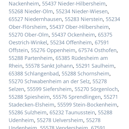
Nackenheim
,
55437 Nieder-Hilbersheim
,
55268 Nieder-Olm
,
55234 Nieder-Wiesen
,
65527 Niedernhausen
,
55283 Nierstein
,
55234
Ober-Flörsheim
,
55437 Ober-Hilbersheim
,
55270 Ober-Olm
,
55437 Ockenheim
,
65375
Oestrich-Winkel
,
55234 Offenheim
,
67591
Offstein
,
55276 Oppenheim
,
67574 Osthofen
,
55288 Partenheim
,
65385 Rüdesheim am
Rhein
,
55578 Sankt Johann
,
55291 Saulheim
,
65388 Schlangenbad
,
55288 Schornsheim
,
55270 Schwabenheim an der Selz
,
55278
Selzen
,
55599 Siefersheim
,
55270 Sörgenloch
,
55288 Spiesheim
,
55576 Sprendlingen
,
55271
Stadecken-Elsheim
,
55599 Stein-Bockenheim
,
55286 Sulzheim
,
65232 Taunusstein
,
55288
Udenheim
,
55278 Uelversheim
,
55278
Undenheim
,
55578 Vendersheim
,
67591