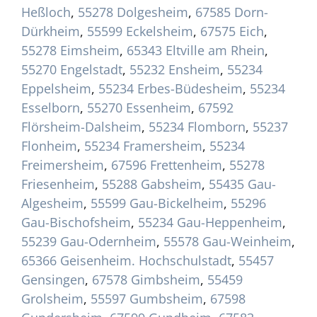
Heßloch
,
55278 Dolgesheim
,
67585 Dorn-
Dürkheim
,
55599 Eckelsheim
,
67575 Eich
,
55278 Eimsheim
,
65343 Eltville am Rhein
,
55270 Engelstadt
,
55232 Ensheim
,
55234
Eppelsheim
,
55234 Erbes-Büdesheim
,
55234
Esselborn
,
55270 Essenheim
,
67592
Flörsheim-Dalsheim
,
55234 Flomborn
,
55237
Flonheim
,
55234 Framersheim
,
55234
Freimersheim
,
67596 Frettenheim
,
55278
Friesenheim
,
55288 Gabsheim
,
55435 Gau-
Algesheim
,
55599 Gau-Bickelheim
,
55296
Gau-Bischofsheim
,
55234 Gau-Heppenheim
,
55239 Gau-Odernheim
,
55578 Gau-Weinheim
,
65366 Geisenheim. Hochschulstadt
,
55457
Gensingen
,
67578 Gimbsheim
,
55459
Grolsheim
,
55597 Gumbsheim
,
67598