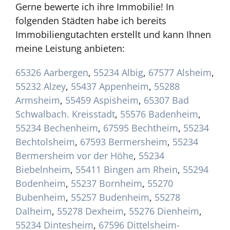
Gerne bewerte ich ihre Immobilie! In
folgenden Städten habe ich bereits
Immobiliengutachten erstellt und kann Ihnen
meine Leistung anbieten:
65326 Aarbergen
,
55234 Albig
,
67577 Alsheim
,
55232 Alzey
,
55437 Appenheim
,
55288
Armsheim
,
55459 Aspisheim
,
65307 Bad
Schwalbach. Kreisstadt
,
55576 Badenheim
,
55234 Bechenheim
,
67595 Bechtheim
,
55234
Bechtolsheim
,
67593 Bermersheim
,
55234
Bermersheim vor der Höhe
,
55234
Biebelnheim
,
55411 Bingen am Rhein
,
55294
Bodenheim
,
55237 Bornheim
,
55270
Bubenheim
,
55257 Budenheim
,
55278
Dalheim
,
55278 Dexheim
,
55276 Dienheim
,
55234 Dintesheim
,
67596 Dittelsheim-