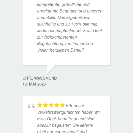
kompetente, gründliche und
anerkannte Begutachtung unserer
Immobilie. Das Ergebnis war
stichhaltig und zu 100% stimmig.
Jederzeit empfehlen wir Frau Geck
zur fachkompetenten
Begutachtung von Immobilien.
Vielen herzlichen Dank!!!
ANDRE
11. JUL
URTE WASSMUND
18. MAI 2026
Für unser
Verkehrswertgutachten haben wir
Frau Geck beauftragt und sind
absolut begeistert. Sie lieferte
nicht nur superschnell und