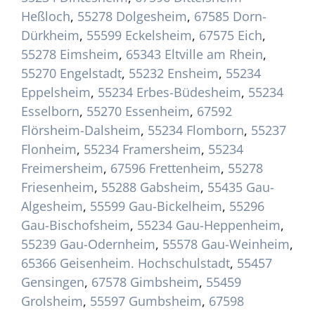
Heßloch
,
55278 Dolgesheim
,
67585 Dorn-
Dürkheim
,
55599 Eckelsheim
,
67575 Eich
,
55278 Eimsheim
,
65343 Eltville am Rhein
,
55270 Engelstadt
,
55232 Ensheim
,
55234
Eppelsheim
,
55234 Erbes-Büdesheim
,
55234
Esselborn
,
55270 Essenheim
,
67592
Flörsheim-Dalsheim
,
55234 Flomborn
,
55237
Flonheim
,
55234 Framersheim
,
55234
Freimersheim
,
67596 Frettenheim
,
55278
Friesenheim
,
55288 Gabsheim
,
55435 Gau-
Algesheim
,
55599 Gau-Bickelheim
,
55296
Gau-Bischofsheim
,
55234 Gau-Heppenheim
,
55239 Gau-Odernheim
,
55578 Gau-Weinheim
,
65366 Geisenheim. Hochschulstadt
,
55457
Gensingen
,
67578 Gimbsheim
,
55459
Grolsheim
,
55597 Gumbsheim
,
67598