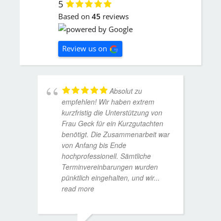
5
Based on
45
reviews
Review us on
Absolut zu
empfehlen! Wir haben extrem
kurzfristig die Unterstützung von
Frau Geck für ein Kurzgutachten
benötigt. Die Zusammenarbeit war
von Anfang bis Ende
hochprofessionell. Sämtliche
Terminvereinbarungen wurden
pünktlich eingehalten, und wir
...
read more
WOLFG
17. D