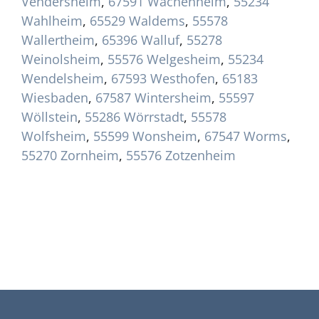
Vendersheim
,
67591 Wachenheim
,
55234
Wahlheim
,
65529 Waldems
,
55578
Wallertheim
,
65396 Walluf
,
55278
Weinolsheim
,
55576 Welgesheim
,
55234
Wendelsheim
,
67593 Westhofen
,
65183
Wiesbaden
,
67587 Wintersheim
,
55597
Wöllstein
,
55286 Wörrstadt
,
55578
Wolfsheim
,
55599 Wonsheim
,
67547 Worms
,
55270 Zornheim
,
55576 Zotzenheim