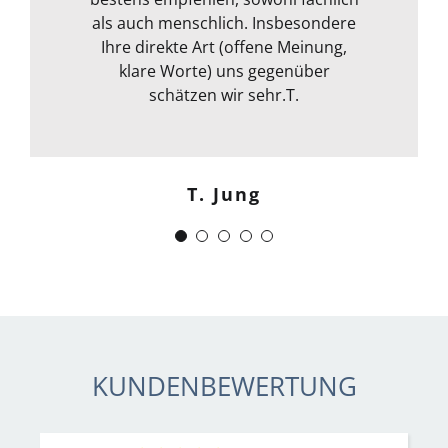
Kommunikation war auch bestens .
als auch menschlich. Insbesondere
Egal ob email Telefon etc… Alles in
Ihre direkte Art (offene Meinung,
klare Worte) uns gegenüber
allem kann ich sie nur
weiterempfehlen. Weiter so !
schätzen wir sehr.T.
Menschlich kompetent und
zuverlässig.“
T. Jung
J. Schwaber
KUNDENBEWERTUNG