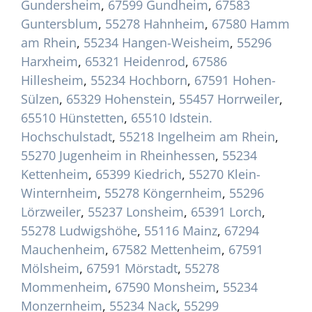
Gundersheim
,
67599 Gundheim
,
67583
Guntersblum
,
55278 Hahnheim
,
67580 Hamm
am Rhein
,
55234 Hangen-Weisheim
,
55296
Harxheim
,
65321 Heidenrod
,
67586
Hillesheim
,
55234 Hochborn
,
67591 Hohen-
Sülzen
,
65329 Hohenstein
,
55457 Horrweiler
,
65510 Hünstetten
,
65510 Idstein.
Hochschulstadt
,
55218 Ingelheim am Rhein
,
55270 Jugenheim in Rheinhessen
,
55234
Kettenheim
,
65399 Kiedrich
,
55270 Klein-
Winternheim
,
55278 Köngernheim
,
55296
Lörzweiler
,
55237 Lonsheim
,
65391 Lorch
,
55278 Ludwigshöhe
,
55116 Mainz
,
67294
Mauchenheim
,
67582 Mettenheim
,
67591
Mölsheim
,
67591 Mörstadt
,
55278
Mommenheim
,
67590 Monsheim
,
55234
Monzernheim
,
55234 Nack
,
55299