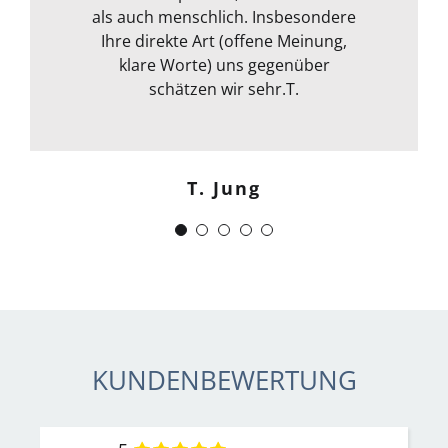
Kommunikation war auch bestens .
als auch menschlich. Insbesondere
Egal ob email Telefon etc… Alles in
Ihre direkte Art (offene Meinung,
klare Worte) uns gegenüber
allem kann ich sie nur
weiterempfehlen. Weiter so !
schätzen wir sehr.T.
Menschlich kompetent und
zuverlässig.“
T. Jung
J. Schwaber
KUNDENBEWERTUNG