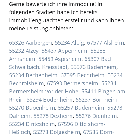
Gerne bewerte ich ihre Immobilie! In
folgenden Städten habe ich bereits
Immobiliengutachten erstellt und kann Ihnen
meine Leistung anbieten:
65326 Aarbergen
,
55234 Albig
,
67577 Alsheim
,
55232 Alzey
,
55437 Appenheim
,
55288
Armsheim
,
55459 Aspisheim
,
65307 Bad
Schwalbach. Kreisstadt
,
55576 Badenheim
,
55234 Bechenheim
,
67595 Bechtheim
,
55234
Bechtolsheim
,
67593 Bermersheim
,
55234
Bermersheim vor der Höhe
,
55411 Bingen am
Rhein
,
55294 Bodenheim
,
55237 Bornheim
,
55270 Bubenheim
,
55257 Budenheim
,
55278
Dalheim
,
55278 Dexheim
,
55276 Dienheim
,
55234 Dintesheim
,
67596 Dittelsheim-
Heßloch
,
55278 Dolgesheim
,
67585 Dorn-