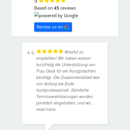
5
Based on
45
reviews
Review us on
Absolut zu
empfehlen! Wir haben extrem
kurzfristig die Unterstützung von
Frau Geck für ein Kurzgutachten
benötigt. Die Zusammenarbeit war
von Anfang bis Ende
hochprofessionell. Sämtliche
Terminvereinbarungen wurden
pünktlich eingehalten, und wir
...
read more
WOLFG
17. D