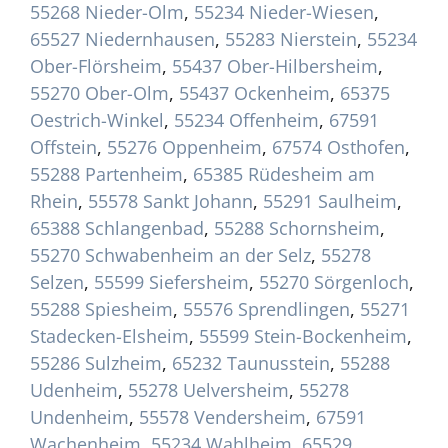
55268 Nieder-Olm
,
55234 Nieder-Wiesen
,
65527 Niedernhausen
,
55283 Nierstein
,
55234
Ober-Flörsheim
,
55437 Ober-Hilbersheim
,
55270 Ober-Olm
,
55437 Ockenheim
,
65375
Oestrich-Winkel
,
55234 Offenheim
,
67591
Offstein
,
55276 Oppenheim
,
67574 Osthofen
,
55288 Partenheim
,
65385 Rüdesheim am
Rhein
,
55578 Sankt Johann
,
55291 Saulheim
,
65388 Schlangenbad
,
55288 Schornsheim
,
55270 Schwabenheim an der Selz
,
55278
Selzen
,
55599 Siefersheim
,
55270 Sörgenloch
,
55288 Spiesheim
,
55576 Sprendlingen
,
55271
Stadecken-Elsheim
,
55599 Stein-Bockenheim
,
55286 Sulzheim
,
65232 Taunusstein
,
55288
Udenheim
,
55278 Uelversheim
,
55278
Undenheim
,
55578 Vendersheim
,
67591
Wachenheim
,
55234 Wahlheim
,
65529