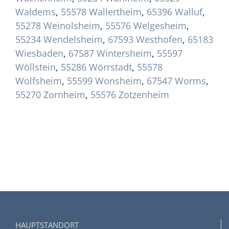
Waldems
,
55578 Wallertheim
,
65396 Walluf
,
55278 Weinolsheim
,
55576 Welgesheim
,
55234 Wendelsheim
,
67593 Westhofen
,
65183
Wiesbaden
,
67587 Wintersheim
,
55597
Wöllstein
,
55286 Wörrstadt
,
55578
Wolfsheim
,
55599 Wonsheim
,
67547 Worms
,
55270 Zornheim
,
55576 Zotzenheim
HAUPTSTANDORT