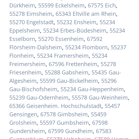
Dürkheim
,
55599 Eckelsheim
,
67575 Eich
,
55278 Eimsheim
,
65343 Eltville am Rhein
,
55270 Engelstadt
,
55232 Ensheim
,
55234
Eppelsheim
,
55234 Erbes-Büdesheim
,
55234
Esselborn
,
55270 Essenheim
,
67592
Flörsheim-Dalsheim
,
55234 Flomborn
,
55237
Flonheim
,
55234 Framersheim
,
55234
Freimersheim
,
67596 Frettenheim
,
55278
Friesenheim
,
55288 Gabsheim
,
55435 Gau-
Algesheim
,
55599 Gau-Bickelheim
,
55296
Gau-Bischofsheim
,
55234 Gau-Heppenheim
,
55239 Gau-Odernheim
,
55578 Gau-Weinheim
,
65366 Geisenheim. Hochschulstadt
,
55457
Gensingen
,
67578 Gimbsheim
,
55459
Grolsheim
,
55597 Gumbsheim
,
67598
Gundersheim
,
67599 Gundheim
,
67583