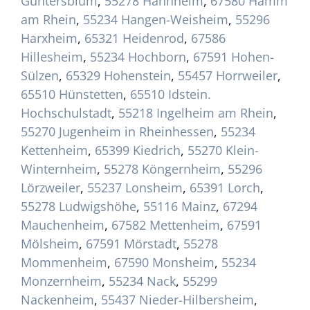
Guntersblum
,
55278 Hahnheim
,
67580 Hamm
am Rhein
,
55234 Hangen-Weisheim
,
55296
Harxheim
,
65321 Heidenrod
,
67586
Hillesheim
,
55234 Hochborn
,
67591 Hohen-
Sülzen
,
65329 Hohenstein
,
55457 Horrweiler
,
65510 Hünstetten
,
65510 Idstein.
Hochschulstadt
,
55218 Ingelheim am Rhein
,
55270 Jugenheim in Rheinhessen
,
55234
Kettenheim
,
65399 Kiedrich
,
55270 Klein-
Winternheim
,
55278 Köngernheim
,
55296
Lörzweiler
,
55237 Lonsheim
,
65391 Lorch
,
55278 Ludwigshöhe
,
55116 Mainz
,
67294
Mauchenheim
,
67582 Mettenheim
,
67591
Mölsheim
,
67591 Mörstadt
,
55278
Mommenheim
,
67590 Monsheim
,
55234
Monzernheim
,
55234 Nack
,
55299
Nackenheim
,
55437 Nieder-Hilbersheim
,