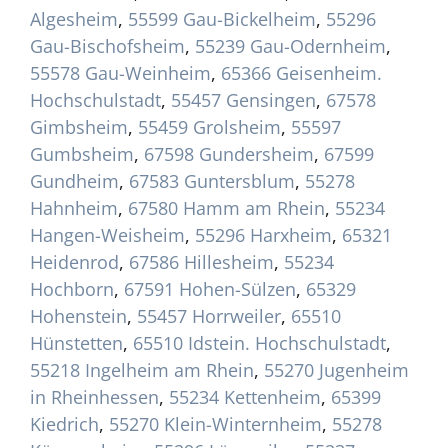
Algesheim
,
55599 Gau-Bickelheim
,
55296
Gau-Bischofsheim
,
55239 Gau-Odernheim
,
55578 Gau-Weinheim
,
65366 Geisenheim.
Hochschulstadt
,
55457 Gensingen
,
67578
Gimbsheim
,
55459 Grolsheim
,
55597
Gumbsheim
,
67598 Gundersheim
,
67599
Gundheim
,
67583 Guntersblum
,
55278
Hahnheim
,
67580 Hamm am Rhein
,
55234
Hangen-Weisheim
,
55296 Harxheim
,
65321
Heidenrod
,
67586 Hillesheim
,
55234
Hochborn
,
67591 Hohen-Sülzen
,
65329
Hohenstein
,
55457 Horrweiler
,
65510
Hünstetten
,
65510 Idstein. Hochschulstadt
,
55218 Ingelheim am Rhein
,
55270 Jugenheim
in Rheinhessen
,
55234 Kettenheim
,
65399
Kiedrich
,
55270 Klein-Winternheim
,
55278