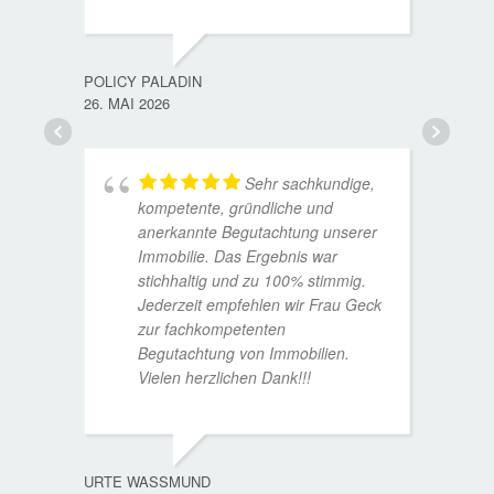
TORST
15. D
POLICY PALADIN
26. MAI 2026
Sehr sachkundige,
kompetente, gründliche und
anerkannte Begutachtung unserer
Immobilie. Das Ergebnis war
stichhaltig und zu 100% stimmig.
Jederzeit empfehlen wir Frau Geck
zur fachkompetenten
Begutachtung von Immobilien.
Vielen herzlichen Dank!!!
ANDRE
11. JUL
URTE WASSMUND