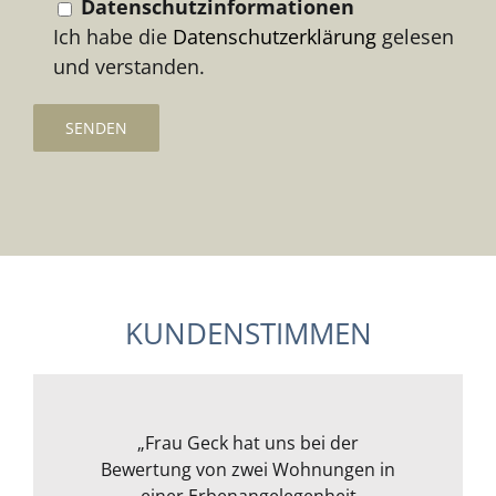
Datenschutzinformationen
Ich habe die
Datenschutzerklärung
gelesen
und verstanden.
KUNDENSTIMMEN
Frau Geck hat für uns eine Wohnung
„Wir wollten ein Kapitalanlageobjekt
„Ich war erst unsicher, da ich mich
„Meine Frau und ich können Frau
„Frau Geck hat uns bei der
Bewertung von zwei Wohnungen in
im Rheingau von Frau Geck prüfen
mit der Materie überhaupt nicht
in Mainz begutachtet und wir
Geck uneingeschränkt