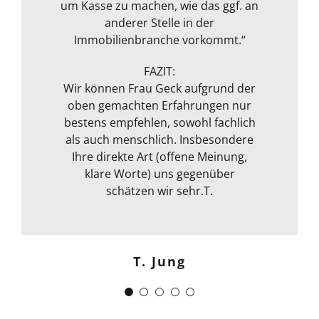
und bewertet. Ausgestattet mit
um Kasse zu machen, wie das ggf. an
rundeten das Paket zum
Messgerät zur Feuchtmessung
transparenten Preis ab! Vielen
anderer Stelle in der
entgeht ihrem geschultem Auge
Immobilienbranche vorkommt.“
Dank!“
nichts. Das ganze Packet was von ihr
Michael S.
angeboten wird, rundet sie durch
FAZIT:
ihre fachliche Kompetenz ab. Termin
Wir können Frau Geck aufgrund der
oben gemachten Erfahrungen nur
war auch sehr kurzfristig und
Frank Dettenbach
bestens empfehlen, sowohl fachlich
spontan machbar. Die
Kommunikation war auch bestens .
als auch menschlich. Insbesondere
Egal ob email Telefon etc… Alles in
Ihre direkte Art (offene Meinung,
klare Worte) uns gegenüber
allem kann ich sie nur
weiterempfehlen. Weiter so !
schätzen wir sehr.T.
Menschlich kompetent und
zuverlässig.“
T. Jung
J. Schwaber