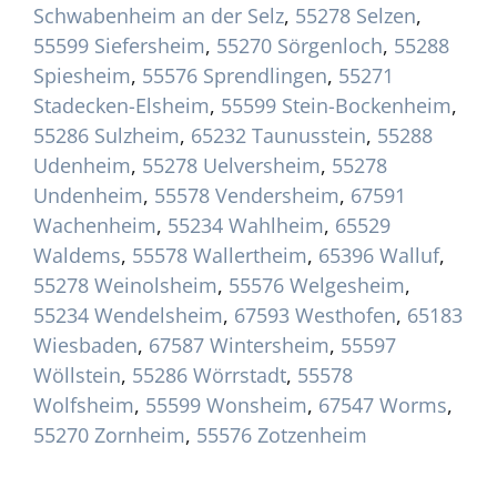
Schwabenheim an der Selz
,
55278 Selzen
,
55599 Siefersheim
,
55270 Sörgenloch
,
55288
Spiesheim
,
55576 Sprendlingen
,
55271
Stadecken-Elsheim
,
55599 Stein-Bockenheim
,
55286 Sulzheim
,
65232 Taunusstein
,
55288
Udenheim
,
55278 Uelversheim
,
55278
Undenheim
,
55578 Vendersheim
,
67591
Wachenheim
,
55234 Wahlheim
,
65529
Waldems
,
55578 Wallertheim
,
65396 Walluf
,
55278 Weinolsheim
,
55576 Welgesheim
,
55234 Wendelsheim
,
67593 Westhofen
,
65183
Wiesbaden
,
67587 Wintersheim
,
55597
Wöllstein
,
55286 Wörrstadt
,
55578
Wolfsheim
,
55599 Wonsheim
,
67547 Worms
,
55270 Zornheim
,
55576 Zotzenheim