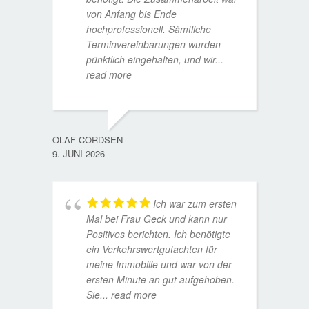
von Anfang bis Ende
hochprofessionell. Sämtliche
Terminvereinbarungen wurden
pünktlich eingehalten, und wir
...
read more
WOLFG
17. D
OLAF CORDSEN
9. JUNI 2026
Ich war zum ersten
Mal bei Frau Geck und kann nur
Positives berichten. Ich benötigte
ein Verkehrswertgutachten für
meine Immobilie und war von der
ersten Minute an gut aufgehoben.
Sie
... read more