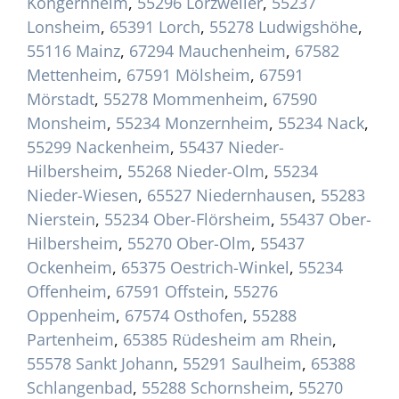
Köngernheim
,
55296 Lörzweiler
,
55237
Lonsheim
,
65391 Lorch
,
55278 Ludwigshöhe
,
55116 Mainz
,
67294 Mauchenheim
,
67582
Mettenheim
,
67591 Mölsheim
,
67591
Mörstadt
,
55278 Mommenheim
,
67590
Monsheim
,
55234 Monzernheim
,
55234 Nack
,
55299 Nackenheim
,
55437 Nieder-
Hilbersheim
,
55268 Nieder-Olm
,
55234
Nieder-Wiesen
,
65527 Niedernhausen
,
55283
Nierstein
,
55234 Ober-Flörsheim
,
55437 Ober-
Hilbersheim
,
55270 Ober-Olm
,
55437
Ockenheim
,
65375 Oestrich-Winkel
,
55234
Offenheim
,
67591 Offstein
,
55276
Oppenheim
,
67574 Osthofen
,
55288
Partenheim
,
65385 Rüdesheim am Rhein
,
55578 Sankt Johann
,
55291 Saulheim
,
65388
Schlangenbad
,
55288 Schornsheim
,
55270