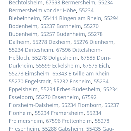
Bechtolsheim
,
67593 Bermersheim
,
55234
Bermersheim vor der Höhe
,
55234
Biebelnheim
,
55411 Bingen am Rhein
,
55294
Bodenheim
,
55237 Bornheim
,
55270
Bubenheim
,
55257 Budenheim
,
55278
Dalheim
,
55278 Dexheim
,
55276 Dienheim
,
55234 Dintesheim
,
67596 Dittelsheim-
Heßloch
,
55278 Dolgesheim
,
67585 Dorn-
Dürkheim
,
55599 Eckelsheim
,
67575 Eich
,
55278 Eimsheim
,
65343 Eltville am Rhein
,
55270 Engelstadt
,
55232 Ensheim
,
55234
Eppelsheim
,
55234 Erbes-Büdesheim
,
55234
Esselborn
,
55270 Essenheim
,
67592
Flörsheim-Dalsheim
,
55234 Flomborn
,
55237
Flonheim
,
55234 Framersheim
,
55234
Freimersheim
,
67596 Frettenheim
,
55278
Friesenheim
,
55288 Gabsheim
,
55435 Gau-