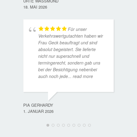
URTE WASSMUND
18. MAI 2026
Für unser
Verkehrswertgutachten haben wir
Frau Geck beauftragt und sind
absolut begeistert. Sie lieferte
nicht nur superschnell und
termingerecht, sondern gab uns
bei der Besichtigung nebenbei
MATTH
auch noch jede
... read more
9. JULI
PIA GERHARDY
1. JANUAR 2026