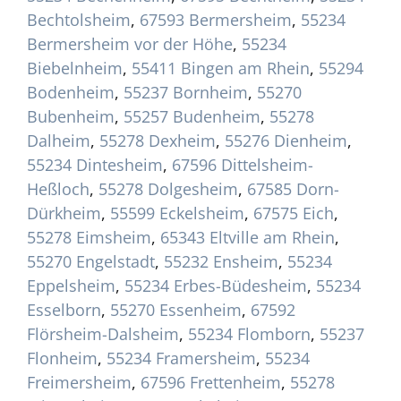
Bechtolsheim
,
67593 Bermersheim
,
55234
Bermersheim vor der Höhe
,
55234
Biebelnheim
,
55411 Bingen am Rhein
,
55294
Bodenheim
,
55237 Bornheim
,
55270
Bubenheim
,
55257 Budenheim
,
55278
Dalheim
,
55278 Dexheim
,
55276 Dienheim
,
55234 Dintesheim
,
67596 Dittelsheim-
Heßloch
,
55278 Dolgesheim
,
67585 Dorn-
Dürkheim
,
55599 Eckelsheim
,
67575 Eich
,
55278 Eimsheim
,
65343 Eltville am Rhein
,
55270 Engelstadt
,
55232 Ensheim
,
55234
Eppelsheim
,
55234 Erbes-Büdesheim
,
55234
Esselborn
,
55270 Essenheim
,
67592
Flörsheim-Dalsheim
,
55234 Flomborn
,
55237
Flonheim
,
55234 Framersheim
,
55234
Freimersheim
,
67596 Frettenheim
,
55278