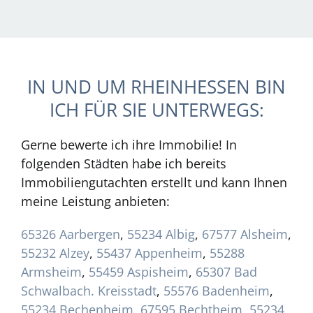
IN UND UM RHEINHESSEN BIN
ICH FÜR SIE UNTERWEGS:
Gerne bewerte ich ihre Immobilie! In
folgenden Städten habe ich bereits
Immobiliengutachten erstellt und kann Ihnen
meine Leistung anbieten:
65326 Aarbergen
,
55234 Albig
,
67577 Alsheim
,
55232 Alzey
,
55437 Appenheim
,
55288
Armsheim
,
55459 Aspisheim
,
65307 Bad
Schwalbach. Kreisstadt
,
55576 Badenheim
,
55234 Bechenheim
,
67595 Bechtheim
,
55234