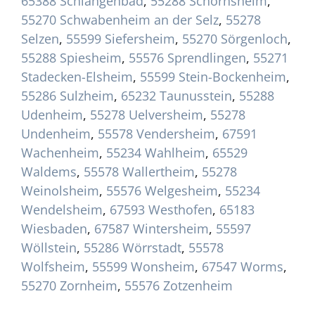
65388 Schlangenbad
,
55288 Schornsheim
,
55270 Schwabenheim an der Selz
,
55278
Selzen
,
55599 Siefersheim
,
55270 Sörgenloch
,
55288 Spiesheim
,
55576 Sprendlingen
,
55271
Stadecken-Elsheim
,
55599 Stein-Bockenheim
,
55286 Sulzheim
,
65232 Taunusstein
,
55288
Udenheim
,
55278 Uelversheim
,
55278
Undenheim
,
55578 Vendersheim
,
67591
Wachenheim
,
55234 Wahlheim
,
65529
Waldems
,
55578 Wallertheim
,
55278
Weinolsheim
,
55576 Welgesheim
,
55234
Wendelsheim
,
67593 Westhofen
,
65183
Wiesbaden
,
67587 Wintersheim
,
55597
Wöllstein
,
55286 Wörrstadt
,
55578
Wolfsheim
,
55599 Wonsheim
,
67547 Worms
,
55270 Zornheim
,
55576 Zotzenheim