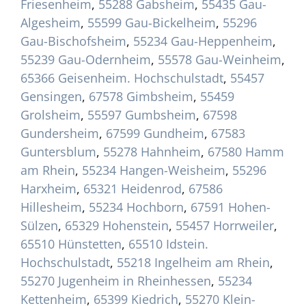
Friesenheim
,
55288 Gabsheim
,
55435 Gau-
Algesheim
,
55599 Gau-Bickelheim
,
55296
Gau-Bischofsheim
,
55234 Gau-Heppenheim
,
55239 Gau-Odernheim
,
55578 Gau-Weinheim
,
65366 Geisenheim. Hochschulstadt
,
55457
Gensingen
,
67578 Gimbsheim
,
55459
Grolsheim
,
55597 Gumbsheim
,
67598
Gundersheim
,
67599 Gundheim
,
67583
Guntersblum
,
55278 Hahnheim
,
67580 Hamm
am Rhein
,
55234 Hangen-Weisheim
,
55296
Harxheim
,
65321 Heidenrod
,
67586
Hillesheim
,
55234 Hochborn
,
67591 Hohen-
Sülzen
,
65329 Hohenstein
,
55457 Horrweiler
,
65510 Hünstetten
,
65510 Idstein.
Hochschulstadt
,
55218 Ingelheim am Rhein
,
55270 Jugenheim in Rheinhessen
,
55234
Kettenheim
,
65399 Kiedrich
,
55270 Klein-