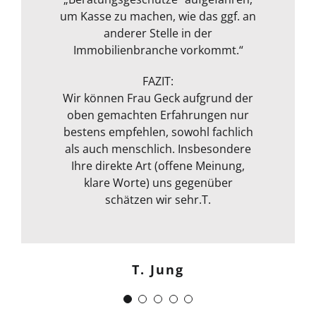
und bewertet. Ausgestattet mit
um Kasse zu machen, wie das ggf. an
rundeten das Paket zum
Messgerät zur Feuchtmessung
transparenten Preis ab! Vielen
anderer Stelle in der
entgeht ihrem geschultem Auge
Immobilienbranche vorkommt.“
Dank!“
nichts. Das ganze Packet was von ihr
Michael S.
angeboten wird, rundet sie durch
FAZIT:
ihre fachliche Kompetenz ab. Termin
Wir können Frau Geck aufgrund der
oben gemachten Erfahrungen nur
war auch sehr kurzfristig und
Frank Dettenbach
bestens empfehlen, sowohl fachlich
spontan machbar. Die
Kommunikation war auch bestens .
als auch menschlich. Insbesondere
Egal ob email Telefon etc… Alles in
Ihre direkte Art (offene Meinung,
klare Worte) uns gegenüber
allem kann ich sie nur
weiterempfehlen. Weiter so !
schätzen wir sehr.T.
Menschlich kompetent und
zuverlässig.“
T. Jung
J. Schwaber