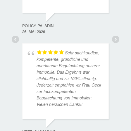
TORST
15. D
POLICY PALADIN
26. MAI 2026
Sehr sachkundige,
kompetente, gründliche und
anerkannte Begutachtung unserer
Immobilie. Das Ergebnis war
stichhaltig und zu 100% stimmig.
Jederzeit empfehlen wir Frau Geck
zur fachkompetenten
Begutachtung von Immobilien.
Vielen herzlichen Dank!!!
ANDRE
11. JUL