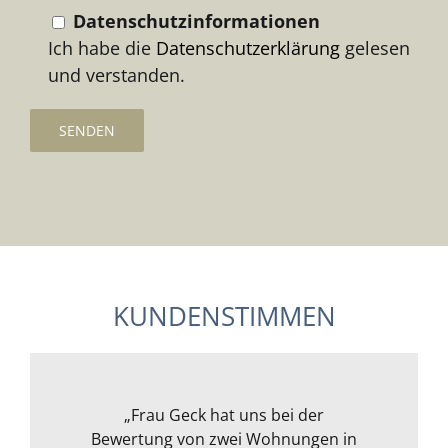
Datenschutzinformationen
Ich habe die
Datenschutzerklärung
gelesen
und verstanden.
KUNDENSTIMMEN
Frau Geck hat für uns eine Wohnung
„Wir wollten ein Kapitalanlageobjekt
„Ich war erst unsicher, da ich mich
„Meine Frau und ich können Frau
„Frau Geck hat uns bei der
Bewertung von zwei Wohnungen in
im Rheingau von Frau Geck prüfen
mit der Materie überhaupt nicht
in Mainz begutachtet und wir
Geck uneingeschränkt