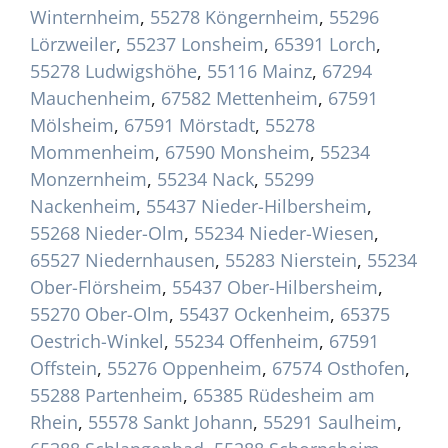
Winternheim
,
55278 Köngernheim
,
55296
Lörzweiler
,
55237 Lonsheim
,
65391 Lorch
,
55278 Ludwigshöhe
,
55116 Mainz
,
67294
Mauchenheim
,
67582 Mettenheim
,
67591
Mölsheim
,
67591 Mörstadt
,
55278
Mommenheim
,
67590 Monsheim
,
55234
Monzernheim
,
55234 Nack
,
55299
Nackenheim
,
55437 Nieder-Hilbersheim
,
55268 Nieder-Olm
,
55234 Nieder-Wiesen
,
65527 Niedernhausen
,
55283 Nierstein
,
55234
Ober-Flörsheim
,
55437 Ober-Hilbersheim
,
55270 Ober-Olm
,
55437 Ockenheim
,
65375
Oestrich-Winkel
,
55234 Offenheim
,
67591
Offstein
,
55276 Oppenheim
,
67574 Osthofen
,
55288 Partenheim
,
65385 Rüdesheim am
Rhein
,
55578 Sankt Johann
,
55291 Saulheim
,