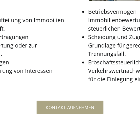
Betriebsvermögen
ufteilung von Immobilien
Immobilienbewertu
t.
steuerlichen Bewe
rtragungen
Scheidung und Zug
ertung oder zur
Grundlage für gere
.
Trennungsfall.
ngen
Erbschaftssteuerli
rung von Interessen
Verkehrswertnachwe
für die Einlegung e
KONTAKT AUFNEHMEN