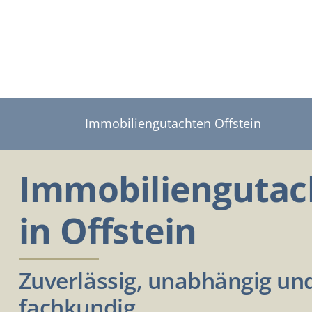
Zum
Inhalt
springen
Immobiliengutachten Offstein
Immobiliengutac
in Offstein
Zuverlässig, unabhängig un
fachkundig.