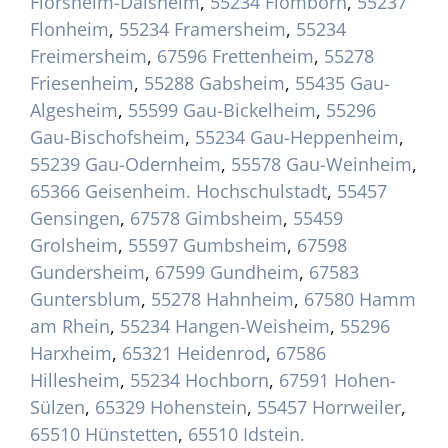
Flörsheim-Dalsheim
,
55234 Flomborn
,
55237
Flonheim
,
55234 Framersheim
,
55234
Freimersheim
,
67596 Frettenheim
,
55278
Friesenheim
,
55288 Gabsheim
,
55435 Gau-
Algesheim
,
55599 Gau-Bickelheim
,
55296
Gau-Bischofsheim
,
55234 Gau-Heppenheim
,
55239 Gau-Odernheim
,
55578 Gau-Weinheim
,
65366 Geisenheim. Hochschulstadt
,
55457
Gensingen
,
67578 Gimbsheim
,
55459
Grolsheim
,
55597 Gumbsheim
,
67598
Gundersheim
,
67599 Gundheim
,
67583
Guntersblum
,
55278 Hahnheim
,
67580 Hamm
am Rhein
,
55234 Hangen-Weisheim
,
55296
Harxheim
,
65321 Heidenrod
,
67586
Hillesheim
,
55234 Hochborn
,
67591 Hohen-
Sülzen
,
65329 Hohenstein
,
55457 Horrweiler
,
65510 Hünstetten
,
65510 Idstein.