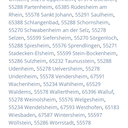
55288 Partenheim
,
65385 Rüdesheim am
Rhein
,
55578 Sankt Johann
,
55291 Saulheim
,
65388 Schlangenbad
,
55288 Schornsheim
,
55270 Schwabenheim an der Selz
,
55278
Selzen
,
55599 Siefersheim
,
55270 Sörgenloch
,
55288 Spiesheim
,
55576 Sprendlingen
,
55271
Stadecken-Elsheim
,
55599 Stein-Bockenheim
,
55286 Sulzheim
,
65232 Taunusstein
,
55288
Udenheim
,
55278 Uelversheim
,
55278
Undenheim
,
55578 Vendersheim
,
67591
Wachenheim
,
55234 Wahlheim
,
65529
Waldems
,
55578 Wallertheim
,
65396 Walluf
,
55278 Weinolsheim
,
55576 Welgesheim
,
55234 Wendelsheim
,
67593 Westhofen
,
65183
Wiesbaden
,
67587 Wintersheim
,
55597
Wöllstein
,
55286 Wörrstadt
,
55578