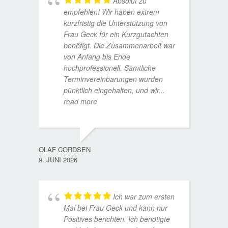
Absolut zu
empfehlen! Wir haben extrem
kurzfristig die Unterstützung von
Frau Geck für ein Kurzgutachten
benötigt. Die Zusammenarbeit war
von Anfang bis Ende
hochprofessionell. Sämtliche
Terminvereinbarungen wurden
pünktlich eingehalten, und wir
...
read more
WOLFG
17. D
OLAF CORDSEN
9. JUNI 2026
Ich war zum ersten
Mal bei Frau Geck und kann nur
Positives berichten. Ich benötigte