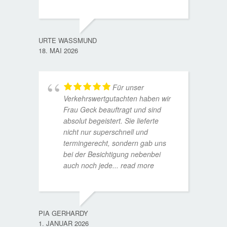
ANDRE
11. JUL
URTE WASSMUND
18. MAI 2026
Für unser
Verkehrswertgutachten haben wir
Frau Geck beauftragt und sind
absolut begeistert. Sie lieferte
nicht nur superschnell und
termingerecht, sondern gab uns
bei der Besichtigung nebenbei
MATTH
auch noch jede
... read more
9. JULI
PIA GERHARDY
1. JANUAR 2026