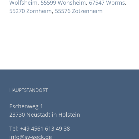
Wolfsheim
,
55599 Wonsheim
,
67547 Worms
,
55270 Zornheim
,
55576 Zotzenheim
HAUPTSTANDORT
Eschenweg 1
23730 Neustadt in Holstein
Tel: +49 4561 613 49 38
info@sv-geck.de