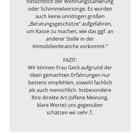
hinsichtlich der Wohnungssanierung
kompetent, freundlich und direkt im
Bewertung der Wunschimmobilie
auch. Wir wurden gut beraten und
sehr weitergeholfen. Der freundliche
oder Schimmelvorsorge. Es wurden
Umgang. Zugleich merkt man ihr
unsere Immobilie wurde an die
jahrelange Erfahrung an. Alles in
Umgang und ein persönliches
auch keine unnötigen großen
Markt Situation aktuell angepasst
Oliver H.
„Beratungsgeschütze“ aufgefahren,
Gespräch nach der Besichtigung
allem sehr empfehlenswert!“
und bewertet. Ausgestattet mit
um Kasse zu machen, wie das ggf. an
rundeten das Paket zum
Messgerät zur Feuchtmessung
transparenten Preis ab! Vielen
anderer Stelle in der
entgeht ihrem geschultem Auge
Immobilienbranche vorkommt.“
Dank!“
nichts. Das ganze Packet was von ihr
Michael S.
angeboten wird, rundet sie durch
FAZIT:
ihre fachliche Kompetenz ab. Termin
Wir können Frau Geck aufgrund der
oben gemachten Erfahrungen nur
war auch sehr kurzfristig und
Frank Dettenbach
bestens empfehlen, sowohl fachlich
spontan machbar. Die
Kommunikation war auch bestens .
als auch menschlich. Insbesondere
Egal ob email Telefon etc… Alles in
Ihre direkte Art (offene Meinung,
klare Worte) uns gegenüber
allem kann ich sie nur
weiterempfehlen. Weiter so !
schätzen wir sehr.T.
Menschlich kompetent und
zuverlässig.“