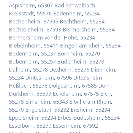
Aspisheim
,
65307 Bad Schwalbach.
Kreisstadt
,
55576 Badenheim
,
55234
Bechenheim
,
67595 Bechtheim
,
55234
Bechtolsheim
,
67593 Bermersheim
,
55234
Bermersheim vor der Höhe
,
55234
Biebelnheim
,
55411 Bingen am Rhein
,
55294
Bodenheim
,
55237 Bornheim
,
55270
Bubenheim
,
55257 Budenheim
,
55278
Dalheim
,
55278 Dexheim
,
55276 Dienheim
,
55234 Dintesheim
,
67596 Dittelsheim-
Heßloch
,
55278 Dolgesheim
,
67585 Dorn-
Dürkheim
,
55599 Eckelsheim
,
67575 Eich
,
55278 Eimsheim
,
65343 Eltville am Rhein
,
55270 Engelstadt
,
55232 Ensheim
,
55234
Eppelsheim
,
55234 Erbes-Büdesheim
,
55234
Esselborn
,
55270 Essenheim
,
67592