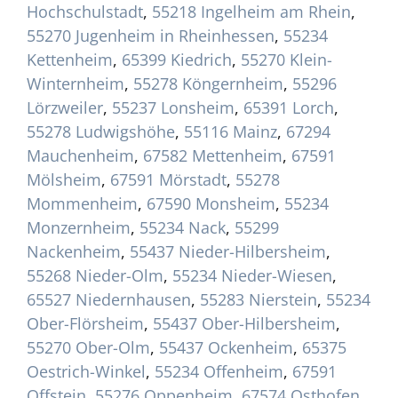
Hochschulstadt
,
55218 Ingelheim am Rhein
,
55270 Jugenheim in Rheinhessen
,
55234
Kettenheim
,
65399 Kiedrich
,
55270 Klein-
Winternheim
,
55278 Köngernheim
,
55296
Lörzweiler
,
55237 Lonsheim
,
65391 Lorch
,
55278 Ludwigshöhe
,
55116 Mainz
,
67294
Mauchenheim
,
67582 Mettenheim
,
67591
Mölsheim
,
67591 Mörstadt
,
55278
Mommenheim
,
67590 Monsheim
,
55234
Monzernheim
,
55234 Nack
,
55299
Nackenheim
,
55437 Nieder-Hilbersheim
,
55268 Nieder-Olm
,
55234 Nieder-Wiesen
,
65527 Niedernhausen
,
55283 Nierstein
,
55234
Ober-Flörsheim
,
55437 Ober-Hilbersheim
,
55270 Ober-Olm
,
55437 Ockenheim
,
65375
Oestrich-Winkel
,
55234 Offenheim
,
67591
Offstein
,
55276 Oppenheim
,
67574 Osthofen
,