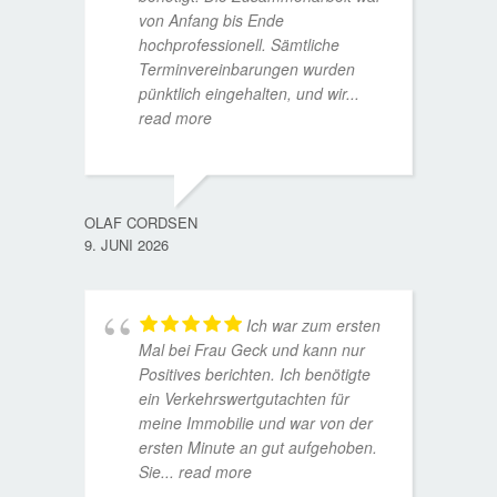
von Anfang bis Ende
hochprofessionell. Sämtliche
Terminvereinbarungen wurden
pünktlich eingehalten, und wir
...
read more
WOLFG
17. D
OLAF CORDSEN
9. JUNI 2026
Ich war zum ersten
Mal bei Frau Geck und kann nur
Positives berichten. Ich benötigte
ein Verkehrswertgutachten für
meine Immobilie und war von der
ersten Minute an gut aufgehoben.
Sie
... read more