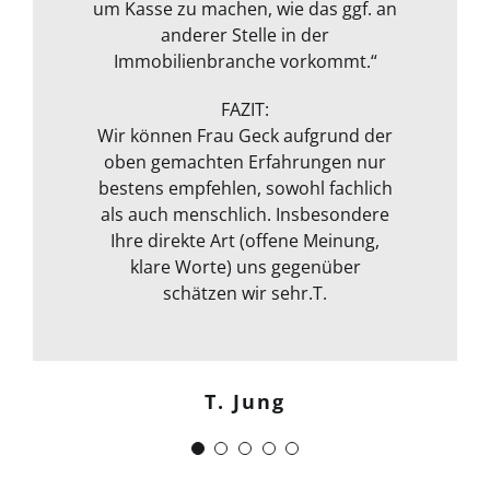
und bewertet. Ausgestattet mit
um Kasse zu machen, wie das ggf. an
rundeten das Paket zum
Messgerät zur Feuchtmessung
transparenten Preis ab! Vielen
anderer Stelle in der
entgeht ihrem geschultem Auge
Immobilienbranche vorkommt.“
Dank!“
nichts. Das ganze Packet was von ihr
Michael S.
angeboten wird, rundet sie durch
FAZIT:
ihre fachliche Kompetenz ab. Termin
Wir können Frau Geck aufgrund der
oben gemachten Erfahrungen nur
war auch sehr kurzfristig und
Frank Dettenbach
bestens empfehlen, sowohl fachlich
spontan machbar. Die
Kommunikation war auch bestens .
als auch menschlich. Insbesondere
Egal ob email Telefon etc… Alles in
Ihre direkte Art (offene Meinung,
klare Worte) uns gegenüber
allem kann ich sie nur
weiterempfehlen. Weiter so !
schätzen wir sehr.T.
Menschlich kompetent und
zuverlässig.“
T. Jung
J. Schwaber