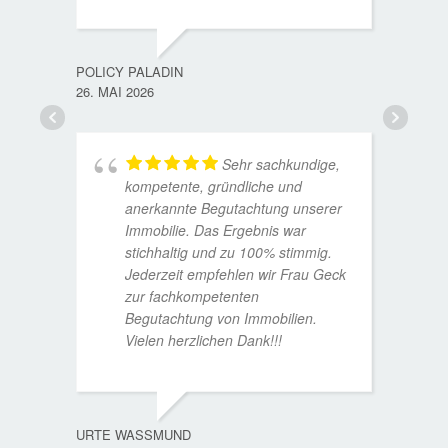
TORST
15. D
POLICY PALADIN
26. MAI 2026
Sehr sachkundige,
kompetente, gründliche und
anerkannte Begutachtung unserer
Immobilie. Das Ergebnis war
stichhaltig und zu 100% stimmig.
Jederzeit empfehlen wir Frau Geck
zur fachkompetenten
Begutachtung von Immobilien.
Vielen herzlichen Dank!!!
ANDRE
11. JUL
URTE WASSMUND