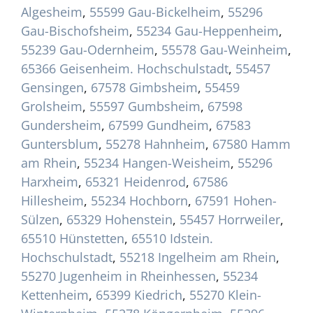
Algesheim
,
55599 Gau-Bickelheim
,
55296
Gau-Bischofsheim
,
55234 Gau-Heppenheim
,
55239 Gau-Odernheim
,
55578 Gau-Weinheim
,
65366 Geisenheim. Hochschulstadt
,
55457
Gensingen
,
67578 Gimbsheim
,
55459
Grolsheim
,
55597 Gumbsheim
,
67598
Gundersheim
,
67599 Gundheim
,
67583
Guntersblum
,
55278 Hahnheim
,
67580 Hamm
am Rhein
,
55234 Hangen-Weisheim
,
55296
Harxheim
,
65321 Heidenrod
,
67586
Hillesheim
,
55234 Hochborn
,
67591 Hohen-
Sülzen
,
65329 Hohenstein
,
55457 Horrweiler
,
65510 Hünstetten
,
65510 Idstein.
Hochschulstadt
,
55218 Ingelheim am Rhein
,
55270 Jugenheim in Rheinhessen
,
55234
Kettenheim
,
65399 Kiedrich
,
55270 Klein-