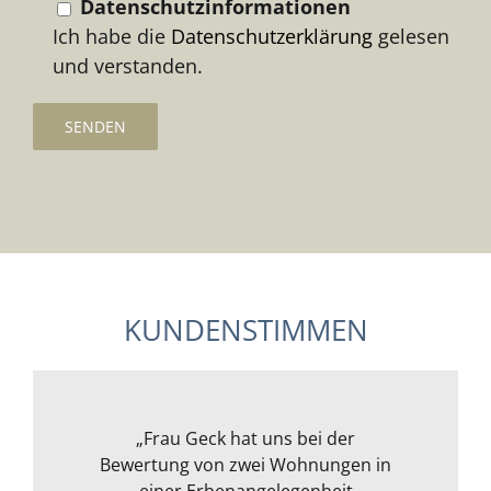
Datenschutzinformationen
Ich habe die
Datenschutzerklärung
gelesen
und verstanden.
KUNDENSTIMMEN
Frau Geck hat für uns eine Wohnung
„Wir wollten ein Kapitalanlageobjekt
„Ich war erst unsicher, da ich mich
„Meine Frau und ich können Frau
„Frau Geck hat uns bei der
Bewertung von zwei Wohnungen in
im Rheingau von Frau Geck prüfen
mit der Materie überhaupt nicht
in Mainz begutachtet und wir
Geck uneingeschränkt