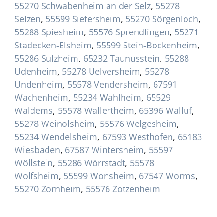
55270 Schwabenheim an der Selz
,
55278
Selzen
,
55599 Siefersheim
,
55270 Sörgenloch
,
55288 Spiesheim
,
55576 Sprendlingen
,
55271
Stadecken-Elsheim
,
55599 Stein-Bockenheim
,
55286 Sulzheim
,
65232 Taunusstein
,
55288
Udenheim
,
55278 Uelversheim
,
55278
Undenheim
,
55578 Vendersheim
,
67591
Wachenheim
,
55234 Wahlheim
,
65529
Waldems
,
55578 Wallertheim
,
65396 Walluf
,
55278 Weinolsheim
,
55576 Welgesheim
,
55234 Wendelsheim
,
67593 Westhofen
,
65183
Wiesbaden
,
67587 Wintersheim
,
55597
Wöllstein
,
55286 Wörrstadt
,
55578
Wolfsheim
,
55599 Wonsheim
,
67547 Worms
,
55270 Zornheim
,
55576 Zotzenheim