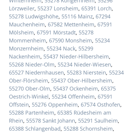
Winternheim
,
55278 Köngernheim
,
55296
Lörzweiler
,
55237 Lonsheim
,
65391 Lorch
,
55278 Ludwigshöhe
,
55116 Mainz
,
67294
Mauchenheim
,
67582 Mettenheim
,
67591
Mölsheim
,
67591 Mörstadt
,
55278
Mommenheim
,
67590 Monsheim
,
55234
Monzernheim
,
55234 Nack
,
55299
Nackenheim
,
55437 Nieder-Hilbersheim
,
55268 Nieder-Olm
,
55234 Nieder-Wiesen
,
65527 Niedernhausen
,
55283 Nierstein
,
55234
Ober-Flörsheim
,
55437 Ober-Hilbersheim
,
55270 Ober-Olm
,
55437 Ockenheim
,
65375
Oestrich-Winkel
,
55234 Offenheim
,
67591
Offstein
,
55276 Oppenheim
,
67574 Osthofen
,
55288 Partenheim
,
65385 Rüdesheim am
Rhein
,
55578 Sankt Johann
,
55291 Saulheim
,
65388 Schlangenbad
,
55288 Schornsheim
,