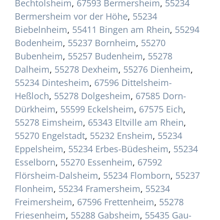
Bechtolsheim
,
67593 Bermersheim
,
55234
Bermersheim vor der Höhe
,
55234
Biebelnheim
,
55411 Bingen am Rhein
,
55294
Bodenheim
,
55237 Bornheim
,
55270
Bubenheim
,
55257 Budenheim
,
55278
Dalheim
,
55278 Dexheim
,
55276 Dienheim
,
55234 Dintesheim
,
67596 Dittelsheim-
Heßloch
,
55278 Dolgesheim
,
67585 Dorn-
Dürkheim
,
55599 Eckelsheim
,
67575 Eich
,
55278 Eimsheim
,
65343 Eltville am Rhein
,
55270 Engelstadt
,
55232 Ensheim
,
55234
Eppelsheim
,
55234 Erbes-Büdesheim
,
55234
Esselborn
,
55270 Essenheim
,
67592
Flörsheim-Dalsheim
,
55234 Flomborn
,
55237
Flonheim
,
55234 Framersheim
,
55234
Freimersheim
,
67596 Frettenheim
,
55278
Friesenheim
,
55288 Gabsheim
,
55435 Gau-