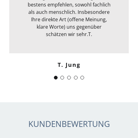
bestens empfehlen, sowohl fachlich
spontan machbar. Die
Kommunikation war auch bestens .
als auch menschlich. Insbesondere
Egal ob email Telefon etc… Alles in
Ihre direkte Art (offene Meinung,
klare Worte) uns gegenüber
allem kann ich sie nur
weiterempfehlen. Weiter so !
schätzen wir sehr.T.
Menschlich kompetent und
zuverlässig.“
T. Jung
J. Schwaber
KUNDENBEWERTUNG