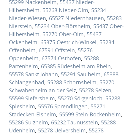
55299 Nackenheim
,
55437 Nieder-
Hilbersheim
,
55268 Nieder-Olm
,
55234
Nieder-Wiesen
,
65527 Niedernhausen
,
55283
Nierstein
,
55234 Ober-Flörsheim
,
55437 Ober-
Hilbersheim
,
55270 Ober-Olm
,
55437
Ockenheim
,
65375 Oestrich-Winkel
,
55234
Offenheim
,
67591 Offstein
,
55276
Oppenheim
,
67574 Osthofen
,
55288
Partenheim
,
65385 Rüdesheim am Rhein
,
55578 Sankt Johann
,
55291 Saulheim
,
65388
Schlangenbad
,
55288 Schornsheim
,
55270
Schwabenheim an der Selz
,
55278 Selzen
,
55599 Siefersheim
,
55270 Sörgenloch
,
55288
Spiesheim
,
55576 Sprendlingen
,
55271
Stadecken-Elsheim
,
55599 Stein-Bockenheim
,
55286 Sulzheim
,
65232 Taunusstein
,
55288
Udenheim
,
55278 Uelversheim
,
55278