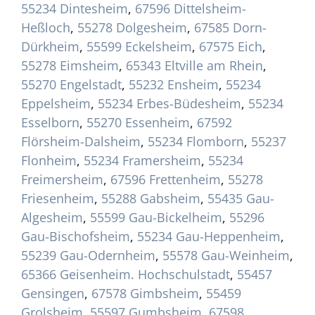
55234 Dintesheim
,
67596 Dittelsheim-
Heßloch
,
55278 Dolgesheim
,
67585 Dorn-
Dürkheim
,
55599 Eckelsheim
,
67575 Eich
,
55278 Eimsheim
,
65343 Eltville am Rhein
,
55270 Engelstadt
,
55232 Ensheim
,
55234
Eppelsheim
,
55234 Erbes-Büdesheim
,
55234
Esselborn
,
55270 Essenheim
,
67592
Flörsheim-Dalsheim
,
55234 Flomborn
,
55237
Flonheim
,
55234 Framersheim
,
55234
Freimersheim
,
67596 Frettenheim
,
55278
Friesenheim
,
55288 Gabsheim
,
55435 Gau-
Algesheim
,
55599 Gau-Bickelheim
,
55296
Gau-Bischofsheim
,
55234 Gau-Heppenheim
,
55239 Gau-Odernheim
,
55578 Gau-Weinheim
,
65366 Geisenheim. Hochschulstadt
,
55457
Gensingen
,
67578 Gimbsheim
,
55459
Grolsheim
,
55597 Gumbsheim
,
67598