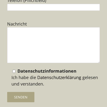
Telefon (Pflichtfeld)
Bitte
Nachricht
lasse
dieses
Feld
leer.
Datenschutzinformationen
Ich habe die
Datenschutzerklärung
gelesen
und verstanden.