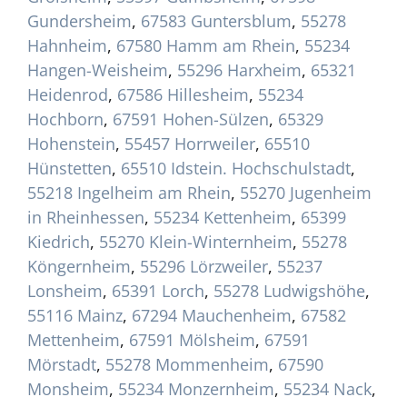
Gundersheim
,
67583 Guntersblum
,
55278
Hahnheim
,
67580 Hamm am Rhein
,
55234
Hangen-Weisheim
,
55296 Harxheim
,
65321
Heidenrod
,
67586 Hillesheim
,
55234
Hochborn
,
67591 Hohen-Sülzen
,
65329
Hohenstein
,
55457 Horrweiler
,
65510
Hünstetten
,
65510 Idstein. Hochschulstadt
,
55218 Ingelheim am Rhein
,
55270 Jugenheim
in Rheinhessen
,
55234 Kettenheim
,
65399
Kiedrich
,
55270 Klein-Winternheim
,
55278
Köngernheim
,
55296 Lörzweiler
,
55237
Lonsheim
,
65391 Lorch
,
55278 Ludwigshöhe
,
55116 Mainz
,
67294 Mauchenheim
,
67582
Mettenheim
,
67591 Mölsheim
,
67591
Mörstadt
,
55278 Mommenheim
,
67590
Monsheim
,
55234 Monzernheim
,
55234 Nack
,