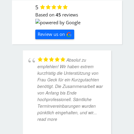
5
Based on
45
reviews
Review us on
Absolut zu
empfehlen! Wir haben extrem
kurzfristig die Unterstützung von
Frau Geck für ein Kurzgutachten
benötigt. Die Zusammenarbeit war
von Anfang bis Ende
hochprofessionell. Sämtliche
Terminvereinbarungen wurden
pünktlich eingehalten, und wir
...
read more
WOLFG
17. D