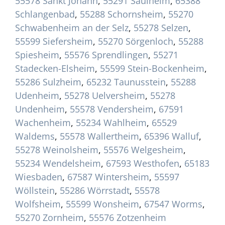
55578 Sankt Johann
,
55291 Saulheim
,
65388
Schlangenbad
,
55288 Schornsheim
,
55270
Schwabenheim an der Selz
,
55278 Selzen
,
55599 Siefersheim
,
55270 Sörgenloch
,
55288
Spiesheim
,
55576 Sprendlingen
,
55271
Stadecken-Elsheim
,
55599 Stein-Bockenheim
,
55286 Sulzheim
,
65232 Taunusstein
,
55288
Udenheim
,
55278 Uelversheim
,
55278
Undenheim
,
55578 Vendersheim
,
67591
Wachenheim
,
55234 Wahlheim
,
65529
Waldems
,
55578 Wallertheim
,
65396 Walluf
,
55278 Weinolsheim
,
55576 Welgesheim
,
55234 Wendelsheim
,
67593 Westhofen
,
65183
Wiesbaden
,
67587 Wintersheim
,
55597
Wöllstein
,
55286 Wörrstadt
,
55578
Wolfsheim
,
55599 Wonsheim
,
67547 Worms
,
55270 Zornheim
,
55576 Zotzenheim