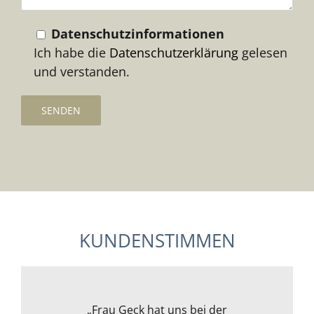
Datenschutzinformationen
Ich habe die
Datenschutzerklärung
gelesen
und verstanden.
KUNDENSTIMMEN
Frau Geck hat für uns eine Wohnung
„Wir wollten ein Kapitalanlageobjekt
„Ich war erst unsicher, da ich mich
„Meine Frau und ich können Frau
„Frau Geck hat uns bei der