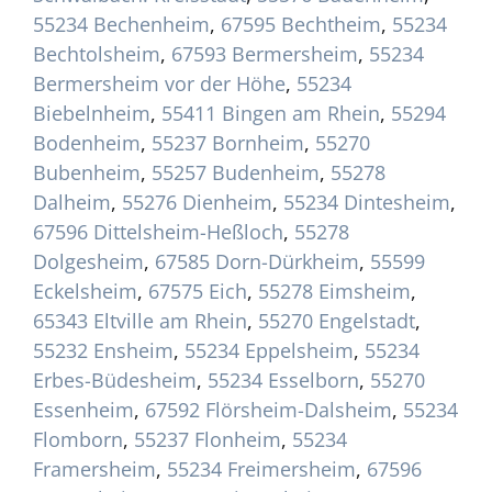
55234 Bechenheim
,
67595 Bechtheim
,
55234
Bechtolsheim
,
67593 Bermersheim
,
55234
Bermersheim vor der Höhe
,
55234
Biebelnheim
,
55411 Bingen am Rhein
,
55294
Bodenheim
,
55237 Bornheim
,
55270
Bubenheim
,
55257 Budenheim
,
55278
Dalheim
,
55276 Dienheim
,
55234 Dintesheim
,
67596 Dittelsheim-Heßloch
,
55278
Dolgesheim
,
67585 Dorn-Dürkheim
,
55599
Eckelsheim
,
67575 Eich
,
55278 Eimsheim
,
65343 Eltville am Rhein
,
55270 Engelstadt
,
55232 Ensheim
,
55234 Eppelsheim
,
55234
Erbes-Büdesheim
,
55234 Esselborn
,
55270
Essenheim
,
67592 Flörsheim-Dalsheim
,
55234
Flomborn
,
55237 Flonheim
,
55234
Framersheim
,
55234 Freimersheim
,
67596