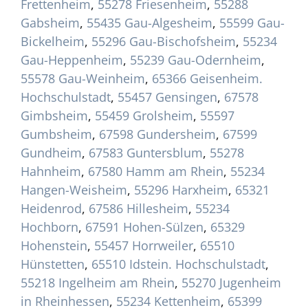
Frettenheim
,
55278 Friesenheim
,
55288
Gabsheim
,
55435 Gau-Algesheim
,
55599 Gau-
Bickelheim
,
55296 Gau-Bischofsheim
,
55234
Gau-Heppenheim
,
55239 Gau-Odernheim
,
55578 Gau-Weinheim
,
65366 Geisenheim.
Hochschulstadt
,
55457 Gensingen
,
67578
Gimbsheim
,
55459 Grolsheim
,
55597
Gumbsheim
,
67598 Gundersheim
,
67599
Gundheim
,
67583 Guntersblum
,
55278
Hahnheim
,
67580 Hamm am Rhein
,
55234
Hangen-Weisheim
,
55296 Harxheim
,
65321
Heidenrod
,
67586 Hillesheim
,
55234
Hochborn
,
67591 Hohen-Sülzen
,
65329
Hohenstein
,
55457 Horrweiler
,
65510
Hünstetten
,
65510 Idstein. Hochschulstadt
,
55218 Ingelheim am Rhein
,
55270 Jugenheim
in Rheinhessen
,
55234 Kettenheim
,
65399