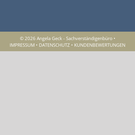
© 2026 Angela Geck - Sachverständigenbüro •
IMPRESSUM
•
DATENSCHUTZ
•
KUNDENBEWERTUNGEN