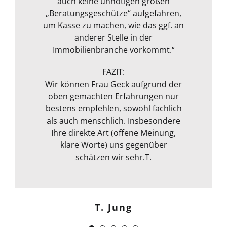
jahrelange Erfahrung an. Alles in
Umgang und ein persönliches
auch keine unnötigen großen
Markt Situation aktuell angepasst
Oliver H.
„Beratungsgeschütze“ aufgefahren,
Gespräch nach der Besichtigung
allem sehr empfehlenswert!“
und bewertet. Ausgestattet mit
um Kasse zu machen, wie das ggf. an
rundeten das Paket zum
Messgerät zur Feuchtmessung
transparenten Preis ab! Vielen
anderer Stelle in der
entgeht ihrem geschultem Auge
Immobilienbranche vorkommt.“
Dank!“
nichts. Das ganze Packet was von ihr
Michael S.
angeboten wird, rundet sie durch
FAZIT:
ihre fachliche Kompetenz ab. Termin
Wir können Frau Geck aufgrund der
oben gemachten Erfahrungen nur
war auch sehr kurzfristig und
Frank Dettenbach
bestens empfehlen, sowohl fachlich
spontan machbar. Die
Kommunikation war auch bestens .
als auch menschlich. Insbesondere
Egal ob email Telefon etc… Alles in
Ihre direkte Art (offene Meinung,
klare Worte) uns gegenüber
allem kann ich sie nur
weiterempfehlen. Weiter so !
schätzen wir sehr.T.
Menschlich kompetent und
zuverlässig.“
T. Jung