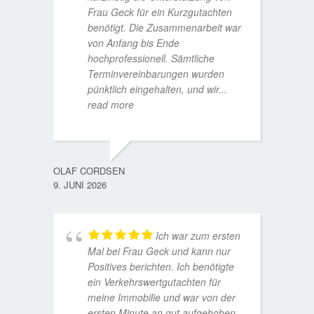
Frau Geck für ein Kurzgutachten
benötigt. Die Zusammenarbeit war
von Anfang bis Ende
hochprofessionell. Sämtliche
Terminvereinbarungen wurden
pünktlich eingehalten, und wir
...
read more
WOLFG
17. D
OLAF CORDSEN
9. JUNI 2026
Ich war zum ersten
Mal bei Frau Geck und kann nur
Positives berichten. Ich benötigte
ein Verkehrswertgutachten für
meine Immobilie und war von der
ersten Minute an gut aufgehoben.