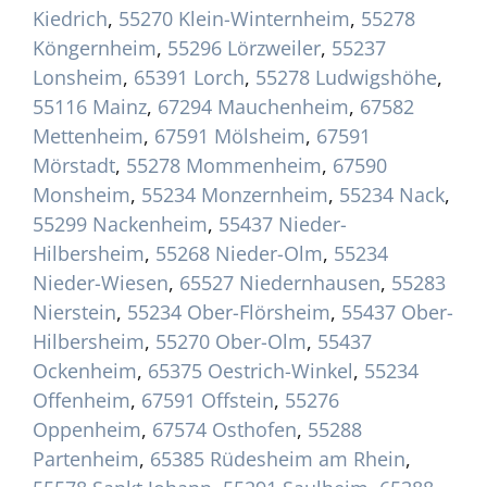
Kiedrich
,
55270 Klein-Winternheim
,
55278
Köngernheim
,
55296 Lörzweiler
,
55237
Lonsheim
,
65391 Lorch
,
55278 Ludwigshöhe
,
55116 Mainz
,
67294 Mauchenheim
,
67582
Mettenheim
,
67591 Mölsheim
,
67591
Mörstadt
,
55278 Mommenheim
,
67590
Monsheim
,
55234 Monzernheim
,
55234 Nack
,
55299 Nackenheim
,
55437 Nieder-
Hilbersheim
,
55268 Nieder-Olm
,
55234
Nieder-Wiesen
,
65527 Niedernhausen
,
55283
Nierstein
,
55234 Ober-Flörsheim
,
55437 Ober-
Hilbersheim
,
55270 Ober-Olm
,
55437
Ockenheim
,
65375 Oestrich-Winkel
,
55234
Offenheim
,
67591 Offstein
,
55276
Oppenheim
,
67574 Osthofen
,
55288
Partenheim
,
65385 Rüdesheim am Rhein
,