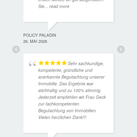
Sie
... read more
TORST
15. D
POLICY PALADIN
26. MAI 2026
Sehr sachkundige,
kompetente, gründliche und
anerkannte Begutachtung unserer
Immobilie. Das Ergebnis war
stichhaltig und zu 100% stimmig.
Jederzeit empfehlen wir Frau Geck
zur fachkompetenten
Begutachtung von Immobilien.
Vielen herzlichen Dank!!!
ANDRE
11. JUL