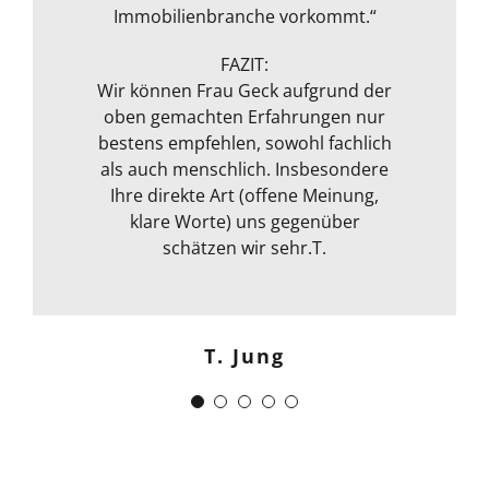
entgeht ihrem geschultem Auge
Immobilienbranche vorkommt.“
Dank!“
nichts. Das ganze Packet was von ihr
Michael S.
angeboten wird, rundet sie durch
FAZIT:
ihre fachliche Kompetenz ab. Termin
Wir können Frau Geck aufgrund der
oben gemachten Erfahrungen nur
war auch sehr kurzfristig und
Frank Dettenbach
bestens empfehlen, sowohl fachlich
spontan machbar. Die
Kommunikation war auch bestens .
als auch menschlich. Insbesondere
Egal ob email Telefon etc… Alles in
Ihre direkte Art (offene Meinung,
klare Worte) uns gegenüber
allem kann ich sie nur
weiterempfehlen. Weiter so !
schätzen wir sehr.T.
Menschlich kompetent und
zuverlässig.“
T. Jung
J. Schwaber