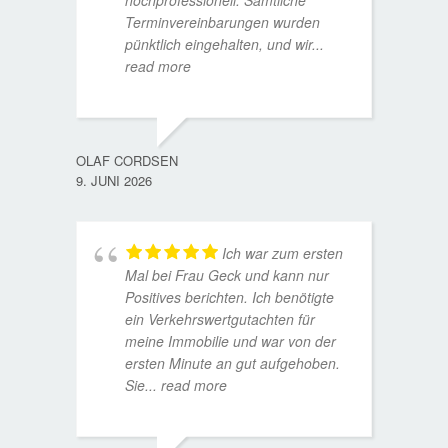
hochprofessionell. Sämtliche
Terminvereinbarungen wurden
pünktlich eingehalten, und wir
...
read more
WOLFG
17. D
OLAF CORDSEN
9. JUNI 2026
Ich war zum ersten
Mal bei Frau Geck und kann nur
Positives berichten. Ich benötigte
ein Verkehrswertgutachten für
meine Immobilie und war von der
ersten Minute an gut aufgehoben.
Sie
... read more
TORST