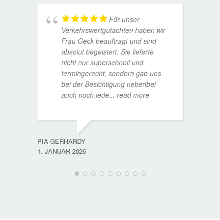
Für unser
Verkehrswertgutachten haben wir
Frau Geck beauftragt und sind
absolut begeistert. Sie lieferte
nicht nur superschnell und
termingerecht, sondern gab uns
bei der Besichtigung nebenbei
MATTH
auch noch jede
... read more
9. JULI
PIA GERHARDY
1. JANUAR 2026