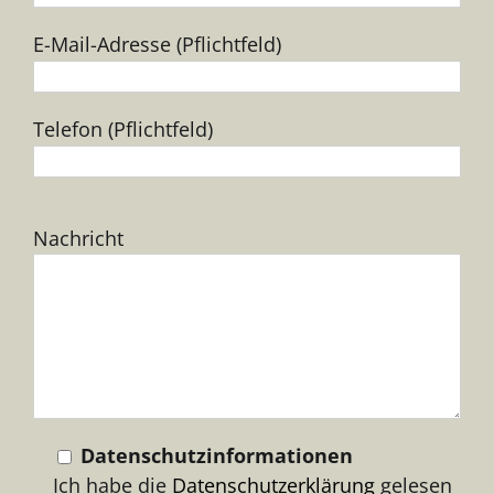
E-Mail-Adresse (Pflichtfeld)
Telefon (Pflichtfeld)
Bitte
Nachricht
lasse
dieses
Feld
leer.
Datenschutzinformationen
Ich habe die
Datenschutzerklärung
gelesen