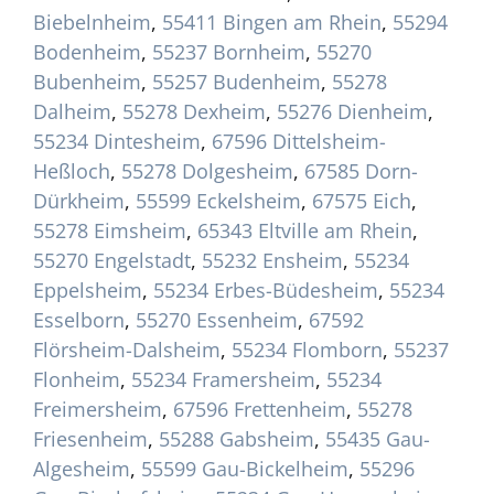
Biebelnheim
,
55411 Bingen am Rhein
,
55294
Bodenheim
,
55237 Bornheim
,
55270
Bubenheim
,
55257 Budenheim
,
55278
Dalheim
,
55278 Dexheim
,
55276 Dienheim
,
55234 Dintesheim
,
67596 Dittelsheim-
Heßloch
,
55278 Dolgesheim
,
67585 Dorn-
Dürkheim
,
55599 Eckelsheim
,
67575 Eich
,
55278 Eimsheim
,
65343 Eltville am Rhein
,
55270 Engelstadt
,
55232 Ensheim
,
55234
Eppelsheim
,
55234 Erbes-Büdesheim
,
55234
Esselborn
,
55270 Essenheim
,
67592
Flörsheim-Dalsheim
,
55234 Flomborn
,
55237
Flonheim
,
55234 Framersheim
,
55234
Freimersheim
,
67596 Frettenheim
,
55278
Friesenheim
,
55288 Gabsheim
,
55435 Gau-
Algesheim
,
55599 Gau-Bickelheim
,
55296