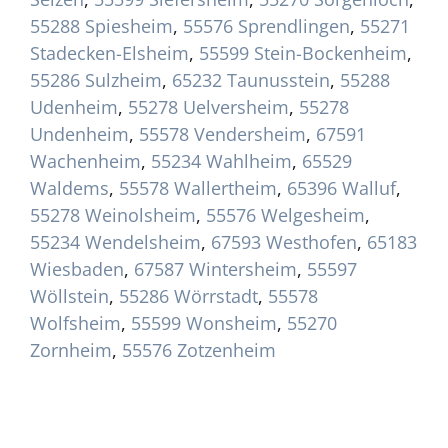
55288 Spiesheim
,
55576 Sprendlingen
,
55271
Stadecken-Elsheim
,
55599 Stein-Bockenheim
,
55286 Sulzheim
,
65232 Taunusstein
,
55288
Udenheim
,
55278 Uelversheim
,
55278
Undenheim
,
55578 Vendersheim
,
67591
Wachenheim
,
55234 Wahlheim
,
65529
Waldems
,
55578 Wallertheim
,
65396 Walluf
,
55278 Weinolsheim
,
55576 Welgesheim
,
55234 Wendelsheim
,
67593 Westhofen
,
65183
Wiesbaden
,
67587 Wintersheim
,
55597
Wöllstein
,
55286 Wörrstadt
,
55578
Wolfsheim
,
55599 Wonsheim
,
55270
Zornheim
,
55576 Zotzenheim