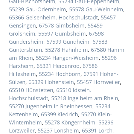
Gau-Bischofsheim
,
55234 Gau-Heppenheim
,
55239 Gau-Odernheim
,
55578 Gau-Weinheim
,
65366 Geisenheim. Hochschulstadt
,
55457
Gensingen
,
67578 Gimbsheim
,
55459
Grolsheim
,
55597 Gumbsheim
,
67598
Gundersheim
,
67599 Gundheim
,
67583
Guntersblum
,
55278 Hahnheim
,
67580 Hamm
am Rhein
,
55234 Hangen-Weisheim
,
55296
Harxheim
,
65321 Heidenrod
,
67586
Hillesheim
,
55234 Hochborn
,
67591 Hohen-
Sülzen
,
65329 Hohenstein
,
55457 Horrweiler
,
65510 Hünstetten
,
65510 Idstein.
Hochschulstadt
,
55218 Ingelheim am Rhein
,
55270 Jugenheim in Rheinhessen
,
55234
Kettenheim
,
65399 Kiedrich
,
55270 Klein-
Winternheim
,
55278 Köngernheim
,
55296
Lörzweiler
,
55237 Lonsheim
,
65391 Lorch
,