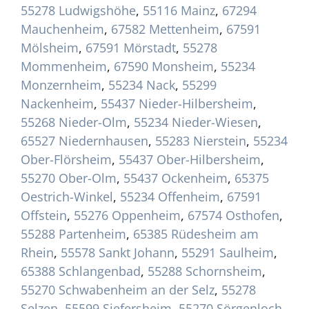
55278 Ludwigshöhe
,
55116 Mainz
,
67294
Mauchenheim
,
67582 Mettenheim
,
67591
Mölsheim
,
67591 Mörstadt
,
55278
Mommenheim
,
67590 Monsheim
,
55234
Monzernheim
,
55234 Nack
,
55299
Nackenheim
,
55437 Nieder-Hilbersheim
,
55268 Nieder-Olm
,
55234 Nieder-Wiesen
,
65527 Niedernhausen
,
55283 Nierstein
,
55234
Ober-Flörsheim
,
55437 Ober-Hilbersheim
,
55270 Ober-Olm
,
55437 Ockenheim
,
65375
Oestrich-Winkel
,
55234 Offenheim
,
67591
Offstein
,
55276 Oppenheim
,
67574 Osthofen
,
55288 Partenheim
,
65385 Rüdesheim am
Rhein
,
55578 Sankt Johann
,
55291 Saulheim
,
65388 Schlangenbad
,
55288 Schornsheim
,
55270 Schwabenheim an der Selz
,
55278
Selzen
,
55599 Siefersheim
,
55270 Sörgenloch
,