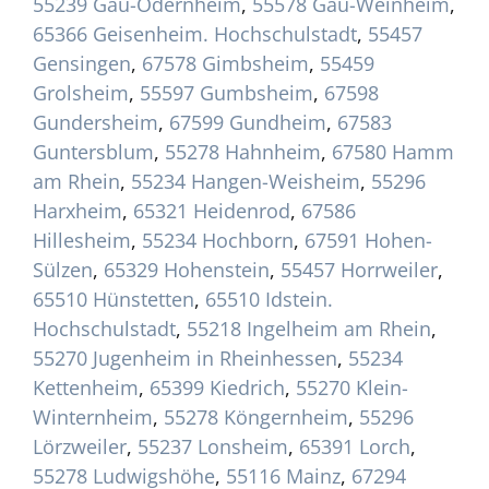
55239 Gau-Odernheim
,
55578 Gau-Weinheim
,
65366 Geisenheim. Hochschulstadt
,
55457
Gensingen
,
67578 Gimbsheim
,
55459
Grolsheim
,
55597 Gumbsheim
,
67598
Gundersheim
,
67599 Gundheim
,
67583
Guntersblum
,
55278 Hahnheim
,
67580 Hamm
am Rhein
,
55234 Hangen-Weisheim
,
55296
Harxheim
,
65321 Heidenrod
,
67586
Hillesheim
,
55234 Hochborn
,
67591 Hohen-
Sülzen
,
65329 Hohenstein
,
55457 Horrweiler
,
65510 Hünstetten
,
65510 Idstein.
Hochschulstadt
,
55218 Ingelheim am Rhein
,
55270 Jugenheim in Rheinhessen
,
55234
Kettenheim
,
65399 Kiedrich
,
55270 Klein-
Winternheim
,
55278 Köngernheim
,
55296
Lörzweiler
,
55237 Lonsheim
,
65391 Lorch
,
55278 Ludwigshöhe
,
55116 Mainz
,
67294