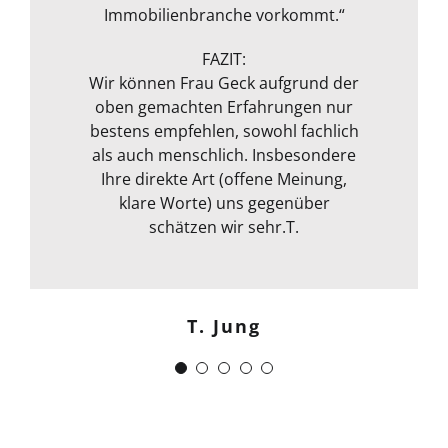
entgeht ihrem geschultem Auge
Immobilienbranche vorkommt.“
Dank!“
nichts. Das ganze Packet was von ihr
Michael S.
angeboten wird, rundet sie durch
FAZIT:
ihre fachliche Kompetenz ab. Termin
Wir können Frau Geck aufgrund der
oben gemachten Erfahrungen nur
war auch sehr kurzfristig und
Frank Dettenbach
bestens empfehlen, sowohl fachlich
spontan machbar. Die
Kommunikation war auch bestens .
als auch menschlich. Insbesondere
Egal ob email Telefon etc… Alles in
Ihre direkte Art (offene Meinung,
klare Worte) uns gegenüber
allem kann ich sie nur
weiterempfehlen. Weiter so !
schätzen wir sehr.T.
Menschlich kompetent und
zuverlässig.“
T. Jung
J. Schwaber