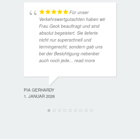
Für unser
Verkehrswertgutachten haben wir
Frau Geck beauftragt und sind
absolut begeistert. Sie lieferte
nicht nur superschnell und
termingerecht, sondern gab uns
bei der Besichtigung nebenbei
MATTH
auch noch jede
... read more
9. JULI
PIA GERHARDY
1. JANUAR 2026