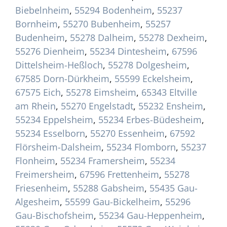
Biebelnheim
,
55294 Bodenheim
,
55237
Bornheim
,
55270 Bubenheim
,
55257
Budenheim
,
55278 Dalheim
,
55278 Dexheim
,
55276 Dienheim
,
55234 Dintesheim
,
67596
Dittelsheim-Heßloch
,
55278 Dolgesheim
,
67585 Dorn-Dürkheim
,
55599 Eckelsheim
,
67575 Eich
,
55278 Eimsheim
,
65343 Eltville
am Rhein
,
55270 Engelstadt
,
55232 Ensheim
,
55234 Eppelsheim
,
55234 Erbes-Büdesheim
,
55234 Esselborn
,
55270 Essenheim
,
67592
Flörsheim-Dalsheim
,
55234 Flomborn
,
55237
Flonheim
,
55234 Framersheim
,
55234
Freimersheim
,
67596 Frettenheim
,
55278
Friesenheim
,
55288 Gabsheim
,
55435 Gau-
Algesheim
,
55599 Gau-Bickelheim
,
55296
Gau-Bischofsheim
,
55234 Gau-Heppenheim
,