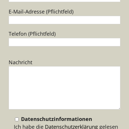
E-Mail-Adresse (Pflichtfeld)
Telefon (Pflichtfeld)
Bitte
Nachricht
lasse
dieses
Feld
leer.
Datenschutzinformationen
Ich habe die
Datenschutzerklärung
gelesen