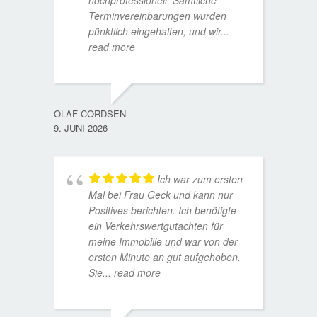
hochprofessionell. Sämtliche
Terminvereinbarungen wurden
pünktlich eingehalten, und wir
...
read more
WOLFG
17. D
OLAF CORDSEN
9. JUNI 2026
Ich war zum ersten
Mal bei Frau Geck und kann nur
Positives berichten. Ich benötigte
ein Verkehrswertgutachten für
meine Immobilie und war von der
ersten Minute an gut aufgehoben.
Sie
... read more
TORST