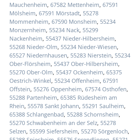
Mauchenheim
,
67582 Mettenheim
,
67591
Mölsheim
,
67591 Mörstadt
,
55278
Mommenheim
,
67590 Monsheim
,
55234
Monzernheim
,
55234 Nack
,
55299
Nackenheim
,
55437 Nieder-Hilbersheim
,
55268 Nieder-Olm
,
55234 Nieder-Wiesen
,
65527 Niedernhausen
,
55283 Nierstein
,
55234
Ober-Flörsheim
,
55437 Ober-Hilbersheim
,
55270 Ober-Olm
,
55437 Ockenheim
,
65375
Oestrich-Winkel
,
55234 Offenheim
,
67591
Offstein
,
55276 Oppenheim
,
67574 Osthofen
,
55288 Partenheim
,
65385 Rüdesheim am
Rhein
,
55578 Sankt Johann
,
55291 Saulheim
,
65388 Schlangenbad
,
55288 Schornsheim
,
55270 Schwabenheim an der Selz
,
55278
Selzen
,
55599 Siefersheim
,
55270 Sörgenloch
,
55288 Spiesheim
,
55576 Sprendlingen
,
55271