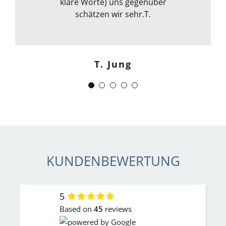
klare Worte) uns gegenüber
allem kann ich sie nur
weiterempfehlen. Weiter so !
schätzen wir sehr.T.
Menschlich kompetent und
zuverlässig.“
T. Jung
J. Schwaber
KUNDENBEWERTUNG
5
Based on
45
reviews