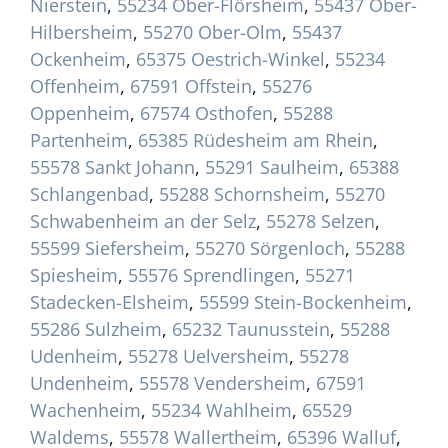
Nierstein
,
55234 Ober-Flörsheim
,
55437 Ober-
Hilbersheim
,
55270 Ober-Olm
,
55437
Ockenheim
,
65375 Oestrich-Winkel
,
55234
Offenheim
,
67591 Offstein
,
55276
Oppenheim
,
67574 Osthofen
,
55288
Partenheim
,
65385 Rüdesheim am Rhein
,
55578 Sankt Johann
,
55291 Saulheim
,
65388
Schlangenbad
,
55288 Schornsheim
,
55270
Schwabenheim an der Selz
,
55278 Selzen
,
55599 Siefersheim
,
55270 Sörgenloch
,
55288
Spiesheim
,
55576 Sprendlingen
,
55271
Stadecken-Elsheim
,
55599 Stein-Bockenheim
,
55286 Sulzheim
,
65232 Taunusstein
,
55288
Udenheim
,
55278 Uelversheim
,
55278
Undenheim
,
55578 Vendersheim
,
67591
Wachenheim
,
55234 Wahlheim
,
65529
Waldems
,
55578 Wallertheim
,
65396 Walluf
,