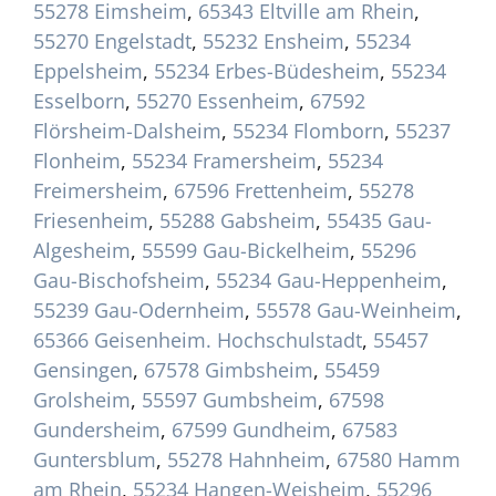
55278 Eimsheim
,
65343 Eltville am Rhein
,
55270 Engelstadt
,
55232 Ensheim
,
55234
Eppelsheim
,
55234 Erbes-Büdesheim
,
55234
Esselborn
,
55270 Essenheim
,
67592
Flörsheim-Dalsheim
,
55234 Flomborn
,
55237
Flonheim
,
55234 Framersheim
,
55234
Freimersheim
,
67596 Frettenheim
,
55278
Friesenheim
,
55288 Gabsheim
,
55435 Gau-
Algesheim
,
55599 Gau-Bickelheim
,
55296
Gau-Bischofsheim
,
55234 Gau-Heppenheim
,
55239 Gau-Odernheim
,
55578 Gau-Weinheim
,
65366 Geisenheim. Hochschulstadt
,
55457
Gensingen
,
67578 Gimbsheim
,
55459
Grolsheim
,
55597 Gumbsheim
,
67598
Gundersheim
,
67599 Gundheim
,
67583
Guntersblum
,
55278 Hahnheim
,
67580 Hamm
am Rhein
,
55234 Hangen-Weisheim
,
55296