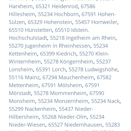
Harxheim
,
65321 Heidenrod
,
67586
Hillesheim
,
55234 Hochborn
,
67591 Hohen-
Sülzen
,
65329 Hohenstein
,
55457 Horrweiler
,
65510 Hünstetten
,
65510 Idstein.
Hochschulstadt
,
55218 Ingelheim am Rhein
,
55270 Jugenheim in Rheinhessen
,
55234
Kettenheim
,
65399 Kiedrich
,
55270 Klein-
Winternheim
,
55278 Köngernheim
,
55237
Lonsheim
,
65391 Lorch
,
55278 Ludwigshöhe
,
55116 Mainz
,
67294 Mauchenheim
,
67582
Mettenheim
,
67591 Mölsheim
,
67591
Mörstadt
,
55278 Mommenheim
,
67590
Monsheim
,
55234 Monzernheim
,
55234 Nack
,
55299 Nackenheim
,
55437 Nieder-
Hilbersheim
,
55268 Nieder-Olm
,
55234
Nieder-Wiesen
,
65527 Niedernhausen
,
55283