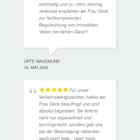
stichhaltig und zu 100% stimmig.
Jederzeit empfehlen wir Frau Geck
zur fachkompetenten
Begutachtung von Immobilien.
Vielen herzlichen Dank!!!
ANDRE
11. JUL
URTE WASSMUND
18. MAI 2026
Für unser
Verkehrswertgutachten haben wir
Frau Geck beauftragt und sind
absolut begeistert. Sie lieferte
nicht nur superschnell und
termingerecht, sondern gab uns
bei der Besichtigung nebenbei
MATTH
auch noch jede
... read more
9. JULI