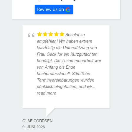
Review us on
Absolut zu
empfehlen! Wir haben extrem
kurzfristig die Unterstützung von
Frau Geck für ein Kurzgutachten
benötigt. Die Zusammenarbeit war
von Anfang bis Ende
hochprofessionell. Sämtliche
Terminvereinbarungen wurden
pünktlich eingehalten, und wir
...
read more
WOLFG
17. D
OLAF CORDSEN
9. JUNI 2026