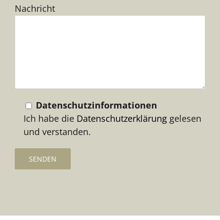
Nachricht
lasse
dieses
Feld
leer.
Datenschutzinformationen
Ich habe die
Datenschutzerklärung
gelesen
und verstanden.