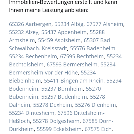
Immobilien-Bewertungen erstellt und kann
Ihnen meine Leistung anbieten:
65326 Aarbergen
,
55234 Albig
,
67577 Alsheim
,
55232 Alzey
,
55437 Appenheim
,
55288
Armsheim
,
55459 Aspisheim
,
65307 Bad
Schwalbach. Kreisstadt
,
55576 Badenheim
,
55234 Bechenheim
,
67595 Bechtheim
,
55234
Bechtolsheim
,
67593 Bermersheim
,
55234
Bermersheim vor der Höhe
,
55234
Biebelnheim
,
55411 Bingen am Rhein
,
55294
Bodenheim
,
55237 Bornheim
,
55270
Bubenheim
,
55257 Budenheim
,
55278
Dalheim
,
55278 Dexheim
,
55276 Dienheim
,
55234 Dintesheim
,
67596 Dittelsheim-
Heßloch
,
55278 Dolgesheim
,
67585 Dorn-
Dürkheim
,
55599 Eckelsheim
,
67575 Eich
,