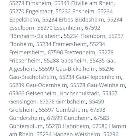
55278 Eimsheim
,
65343 Eltville am Rhein
,
55270 Engelstadt
,
55232 Ensheim
,
55234
Eppelsheim
,
55234 Erbes-Büdesheim
,
55234
Esselborn
,
55270 Essenheim
,
67592
Flörsheim-Dalsheim
,
55234 Flomborn
,
55237
Flonheim
,
55234 Framersheim
,
55234
Freimersheim
,
67596 Frettenheim
,
55278
Friesenheim
,
55288 Gabsheim
,
55435 Gau-
Algesheim
,
55599 Gau-Bickelheim
,
55296
Gau-Bischofsheim
,
55234 Gau-Heppenheim
,
55239 Gau-Odernheim
,
55578 Gau-Weinheim
,
65366 Geisenheim. Hochschulstadt
,
55457
Gensingen
,
67578 Gimbsheim
,
55459
Grolsheim
,
55597 Gumbsheim
,
67598
Gundersheim
,
67599 Gundheim
,
67583
Guntersblum
,
55278 Hahnheim
,
67580 Hamm
am Rhein
,
55234 Hangen-Weisheim
,
55296