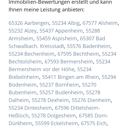
Immobilien-Bewertungen erstellt und kann
Ihnen meine Leistung anbieten:
65326 Aarbergen
,
55234 Albig
,
67577 Alsheim
,
55232 Alzey
,
55437 Appenheim
,
55288
Armsheim
,
55459 Aspisheim
,
65307 Bad
Schwalbach. Kreisstadt
,
55576 Badenheim
,
55234 Bechenheim
,
67595 Bechtheim
,
55234
Bechtolsheim
,
67593 Bermersheim
,
55234
Bermersheim vor der Höhe
,
55234
Biebelnheim
,
55411 Bingen am Rhein
,
55294
Bodenheim
,
55237 Bornheim
,
55270
Bubenheim
,
55257 Budenheim
,
55278
Dalheim
,
55278 Dexheim
,
55276 Dienheim
,
55234 Dintesheim
,
67596 Dittelsheim-
Heßloch
,
55278 Dolgesheim
,
67585 Dorn-
Dürkheim
,
55599 Eckelsheim
,
67575 Eich
,