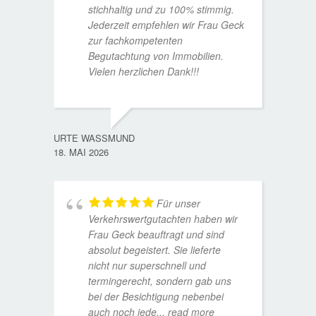
stichhaltig und zu 100% stimmig.
Jederzeit empfehlen wir Frau Geck
zur fachkompetenten
Begutachtung von Immobilien.
Vielen herzlichen Dank!!!
ANDRE
11. JUL
URTE WASSMUND
18. MAI 2026
Für unser
Verkehrswertgutachten haben wir
Frau Geck beauftragt und sind
absolut begeistert. Sie lieferte
nicht nur superschnell und
termingerecht, sondern gab uns
bei der Besichtigung nebenbei
MATTH
auch noch jede
... read more
9. JULI