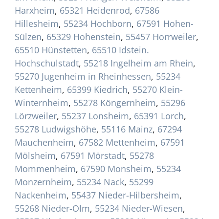
Harxheim
,
65321 Heidenrod
,
67586
Hillesheim
,
55234 Hochborn
,
67591 Hohen-
Sülzen
,
65329 Hohenstein
,
55457 Horrweiler
,
65510 Hünstetten
,
65510 Idstein.
Hochschulstadt
,
55218 Ingelheim am Rhein
,
55270 Jugenheim in Rheinhessen
,
55234
Kettenheim
,
65399 Kiedrich
,
55270 Klein-
Winternheim
,
55278 Köngernheim
,
55296
Lörzweiler
,
55237 Lonsheim
,
65391 Lorch
,
55278 Ludwigshöhe
,
55116 Mainz
,
67294
Mauchenheim
,
67582 Mettenheim
,
67591
Mölsheim
,
67591 Mörstadt
,
55278
Mommenheim
,
67590 Monsheim
,
55234
Monzernheim
,
55234 Nack
,
55299
Nackenheim
,
55437 Nieder-Hilbersheim
,
55268 Nieder-Olm
,
55234 Nieder-Wiesen
,