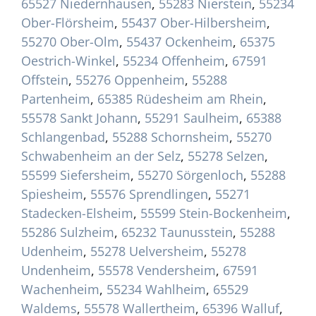
65527 Niedernhausen
,
55283 Nierstein
,
55234
Ober-Flörsheim
,
55437 Ober-Hilbersheim
,
55270 Ober-Olm
,
55437 Ockenheim
,
65375
Oestrich-Winkel
,
55234 Offenheim
,
67591
Offstein
,
55276 Oppenheim
,
55288
Partenheim
,
65385 Rüdesheim am Rhein
,
55578 Sankt Johann
,
55291 Saulheim
,
65388
Schlangenbad
,
55288 Schornsheim
,
55270
Schwabenheim an der Selz
,
55278 Selzen
,
55599 Siefersheim
,
55270 Sörgenloch
,
55288
Spiesheim
,
55576 Sprendlingen
,
55271
Stadecken-Elsheim
,
55599 Stein-Bockenheim
,
55286 Sulzheim
,
65232 Taunusstein
,
55288
Udenheim
,
55278 Uelversheim
,
55278
Undenheim
,
55578 Vendersheim
,
67591
Wachenheim
,
55234 Wahlheim
,
65529
Waldems
,
55578 Wallertheim
,
65396 Walluf
,