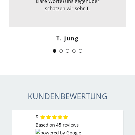
klare Worte) uns gegenüber
allem kann ich sie nur
weiterempfehlen. Weiter so !
schätzen wir sehr.T.
Menschlich kompetent und
zuverlässig.“
T. Jung
J. Schwaber
KUNDENBEWERTUNG
5
Based on
45
reviews