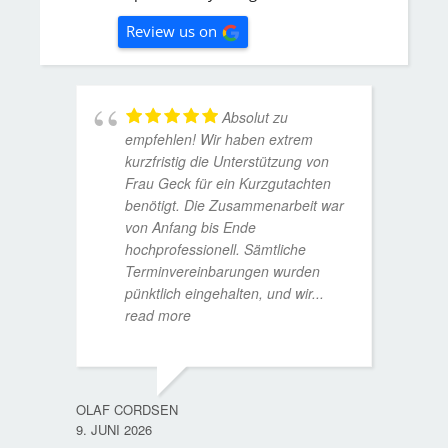
Review us on
Absolut zu
empfehlen! Wir haben extrem
kurzfristig die Unterstützung von
Frau Geck für ein Kurzgutachten
benötigt. Die Zusammenarbeit war
von Anfang bis Ende
hochprofessionell. Sämtliche
Terminvereinbarungen wurden
pünktlich eingehalten, und wir
...
read more
WOLFG
17. D
OLAF CORDSEN
9. JUNI 2026