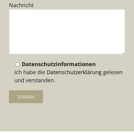
Nachricht
lasse
dieses
Feld
leer.
Datenschutzinformationen
Ich habe die
Datenschutzerklärung
gelesen
und verstanden.