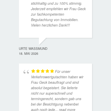
stichhaltig und zu 100% stimmig.
Jederzeit empfehlen wir Frau Geck
zur fachkompetenten
Begutachtung von Immobilien.
Vielen herzlichen Dank!!!
ANDRE
11. JUL
URTE WASSMUND
18. MAI 2026
Für unser
Verkehrswertgutachten haben wir
Frau Geck beauftragt und sind
absolut begeistert. Sie lieferte
nicht nur superschnell und
termingerecht, sondern gab uns
bei der Besichtigung nebenbei
MATTH
auch noch jede
... read more
9. JULI