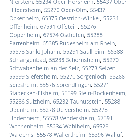
Nierstein
,
55234 Ober-Flörsheim
,
55437 Ober-
Hilbersheim
,
55270 Ober-Olm
,
55437
Ockenheim
,
65375 Oestrich-Winkel
,
55234
Offenheim
,
67591 Offstein
,
55276
Oppenheim
,
67574 Osthofen
,
55288
Partenheim
,
65385 Rüdesheim am Rhein
,
55578 Sankt Johann
,
55291 Saulheim
,
65388
Schlangenbad
,
55288 Schornsheim
,
55270
Schwabenheim an der Selz
,
55278 Selzen
,
55599 Siefersheim
,
55270 Sörgenloch
,
55288
Spiesheim
,
55576 Sprendlingen
,
55271
Stadecken-Elsheim
,
55599 Stein-Bockenheim
,
55286 Sulzheim
,
65232 Taunusstein
,
55288
Udenheim
,
55278 Uelversheim
,
55278
Undenheim
,
55578 Vendersheim
,
67591
Wachenheim
,
55234 Wahlheim
,
65529
Waldems
,
55578 Wallertheim
,
65396 Walluf
,