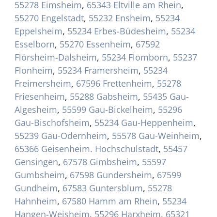
55278 Eimsheim
,
65343 Eltville am Rhein
,
55270 Engelstadt
,
55232 Ensheim
,
55234
Eppelsheim
,
55234 Erbes-Büdesheim
,
55234
Esselborn
,
55270 Essenheim
,
67592
Flörsheim-Dalsheim
,
55234 Flomborn
,
55237
Flonheim
,
55234 Framersheim
,
55234
Freimersheim
,
67596 Frettenheim
,
55278
Friesenheim
,
55288 Gabsheim
,
55435 Gau-
Algesheim
,
55599 Gau-Bickelheim
,
55296
Gau-Bischofsheim
,
55234 Gau-Heppenheim
,
55239 Gau-Odernheim
,
55578 Gau-Weinheim
,
65366 Geisenheim. Hochschulstadt
,
55457
Gensingen
,
67578 Gimbsheim
,
55597
Gumbsheim
,
67598 Gundersheim
,
67599
Gundheim
,
67583 Guntersblum
,
55278
Hahnheim
,
67580 Hamm am Rhein
,
55234
Hangen-Weisheim
,
55296 Harxheim
,
65321