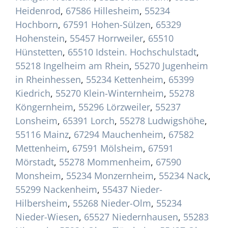
Heidenrod
,
67586 Hillesheim
,
55234
Hochborn
,
67591 Hohen-Sülzen
,
65329
Hohenstein
,
55457 Horrweiler
,
65510
Hünstetten
,
65510 Idstein. Hochschulstadt
,
55218 Ingelheim am Rhein
,
55270 Jugenheim
in Rheinhessen
,
55234 Kettenheim
,
65399
Kiedrich
,
55270 Klein-Winternheim
,
55278
Köngernheim
,
55296 Lörzweiler
,
55237
Lonsheim
,
65391 Lorch
,
55278 Ludwigshöhe
,
55116 Mainz
,
67294 Mauchenheim
,
67582
Mettenheim
,
67591 Mölsheim
,
67591
Mörstadt
,
55278 Mommenheim
,
67590
Monsheim
,
55234 Monzernheim
,
55234 Nack
,
55299 Nackenheim
,
55437 Nieder-
Hilbersheim
,
55268 Nieder-Olm
,
55234
Nieder-Wiesen
,
65527 Niedernhausen
,
55283