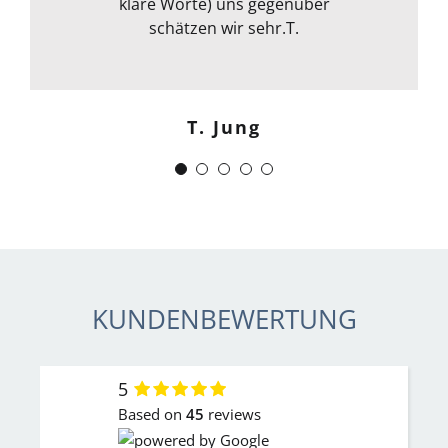
klare Worte) uns gegenüber
allem kann ich sie nur
weiterempfehlen. Weiter so !
schätzen wir sehr.T.
Menschlich kompetent und
zuverlässig.“
T. Jung
J. Schwaber
KUNDENBEWERTUNG
5
Based on
45
reviews