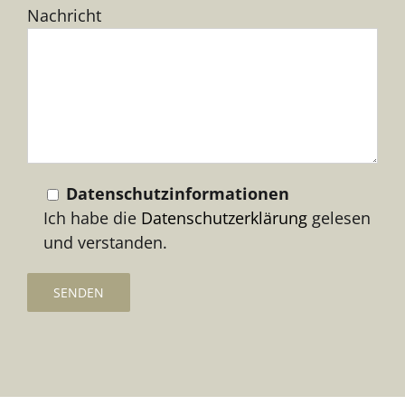
Nachricht
lasse
dieses
Feld
leer.
Datenschutzinformationen
Ich habe die
Datenschutzerklärung
gelesen
und verstanden.