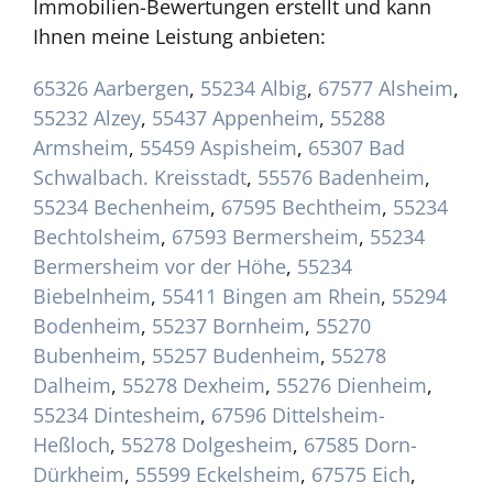
Immobilien-Bewertungen erstellt und kann
Ihnen meine Leistung anbieten:
65326 Aarbergen
,
55234 Albig
,
67577 Alsheim
,
55232 Alzey
,
55437 Appenheim
,
55288
Armsheim
,
55459 Aspisheim
,
65307 Bad
Schwalbach. Kreisstadt
,
55576 Badenheim
,
55234 Bechenheim
,
67595 Bechtheim
,
55234
Bechtolsheim
,
67593 Bermersheim
,
55234
Bermersheim vor der Höhe
,
55234
Biebelnheim
,
55411 Bingen am Rhein
,
55294
Bodenheim
,
55237 Bornheim
,
55270
Bubenheim
,
55257 Budenheim
,
55278
Dalheim
,
55278 Dexheim
,
55276 Dienheim
,
55234 Dintesheim
,
67596 Dittelsheim-
Heßloch
,
55278 Dolgesheim
,
67585 Dorn-
Dürkheim
,
55599 Eckelsheim
,
67575 Eich
,