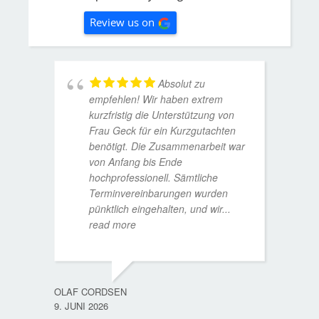
Review us on
Absolut zu
empfehlen! Wir haben extrem
kurzfristig die Unterstützung von
Frau Geck für ein Kurzgutachten
benötigt. Die Zusammenarbeit war
von Anfang bis Ende
hochprofessionell. Sämtliche
Terminvereinbarungen wurden
pünktlich eingehalten, und wir
...
read more
WOLFG
17. D
OLAF CORDSEN
9. JUNI 2026