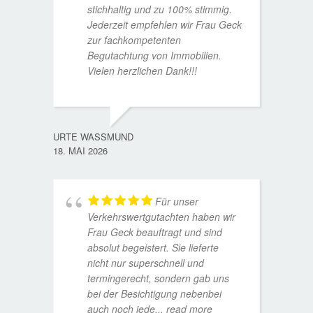
stichhaltig und zu 100% stimmig.
Jederzeit empfehlen wir Frau Geck
zur fachkompetenten
Begutachtung von Immobilien.
Vielen herzlichen Dank!!!
ANDRE
11. JUL
URTE WASSMUND
18. MAI 2026
Für unser
Verkehrswertgutachten haben wir
Frau Geck beauftragt und sind
absolut begeistert. Sie lieferte
nicht nur superschnell und
termingerecht, sondern gab uns
bei der Besichtigung nebenbei
MATTH
auch noch jede
... read more
9. JULI