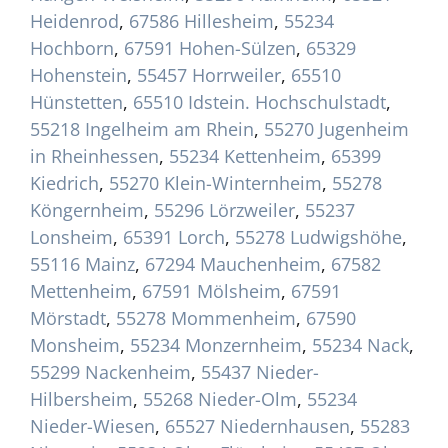
Heidenrod
,
67586 Hillesheim
,
55234
Hochborn
,
67591 Hohen-Sülzen
,
65329
Hohenstein
,
55457 Horrweiler
,
65510
Hünstetten
,
65510 Idstein. Hochschulstadt
,
55218 Ingelheim am Rhein
,
55270 Jugenheim
in Rheinhessen
,
55234 Kettenheim
,
65399
Kiedrich
,
55270 Klein-Winternheim
,
55278
Köngernheim
,
55296 Lörzweiler
,
55237
Lonsheim
,
65391 Lorch
,
55278 Ludwigshöhe
,
55116 Mainz
,
67294 Mauchenheim
,
67582
Mettenheim
,
67591 Mölsheim
,
67591
Mörstadt
,
55278 Mommenheim
,
67590
Monsheim
,
55234 Monzernheim
,
55234 Nack
,
55299 Nackenheim
,
55437 Nieder-
Hilbersheim
,
55268 Nieder-Olm
,
55234
Nieder-Wiesen
,
65527 Niedernhausen
,
55283