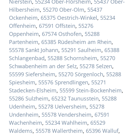
Nierstein
,
55234 Ober-Flörsheim
,
55437 Ober-
Hilbersheim
,
55270 Ober-Olm
,
55437
Ockenheim
,
65375 Oestrich-Winkel
,
55234
Offenheim
,
67591 Offstein
,
55276
Oppenheim
,
67574 Osthofen
,
55288
Partenheim
,
65385 Rüdesheim am Rhein
,
55578 Sankt Johann
,
55291 Saulheim
,
65388
Schlangenbad
,
55288 Schornsheim
,
55270
Schwabenheim an der Selz
,
55278 Selzen
,
55599 Siefersheim
,
55270 Sörgenloch
,
55288
Spiesheim
,
55576 Sprendlingen
,
55271
Stadecken-Elsheim
,
55599 Stein-Bockenheim
,
55286 Sulzheim
,
65232 Taunusstein
,
55288
Udenheim
,
55278 Uelversheim
,
55278
Undenheim
,
55578 Vendersheim
,
67591
Wachenheim
,
55234 Wahlheim
,
65529
Waldems
,
55578 Wallertheim
,
65396 Walluf
,