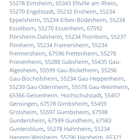
55278 Eimsheim
,
65343 Eltville am Rhein
,
55270 Engelstadt
,
55232 Ensheim
,
55234
Eppelsheim
,
55234 Erbes-Büdesheim
,
55234
Esselborn
,
55270 Essenheim
,
67592
Flörsheim-Dalsheim
,
55234 Flomborn
,
55237
Flonheim
,
55234 Framersheim
,
55234
Freimersheim
,
67596 Frettenheim
,
55278
Friesenheim
,
55288 Gabsheim
,
55435 Gau-
Algesheim
,
55599 Gau-Bickelheim
,
55296
Gau-Bischofsheim
,
55234 Gau-Heppenheim
,
55239 Gau-Odernheim
,
55578 Gau-Weinheim
,
65366 Geisenheim. Hochschulstadt
,
55457
Gensingen
,
67578 Gimbsheim
,
55459
Grolsheim
,
55597 Gumbsheim
,
67598
Gundersheim
,
67599 Gundheim
,
67583
Guntersblum
,
55278 Hahnheim
,
55234
Hangen-Weisheim
,
55296 Harxheim
,
65321