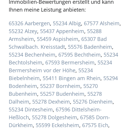
Immobilien-Bewertungen erstellt und kann
Ihnen meine Leistung anbieten:
65326 Aarbergen
,
55234 Albig
,
67577 Alsheim
,
55232 Alzey
,
55437 Appenheim
,
55288
Armsheim
,
55459 Aspisheim
,
65307 Bad
Schwalbach. Kreisstadt
,
55576 Badenheim
,
55234 Bechenheim
,
67595 Bechtheim
,
55234
Bechtolsheim
,
67593 Bermersheim
,
55234
Bermersheim vor der Höhe
,
55234
Biebelnheim
,
55411 Bingen am Rhein
,
55294
Bodenheim
,
55237 Bornheim
,
55270
Bubenheim
,
55257 Budenheim
,
55278
Dalheim
,
55278 Dexheim
,
55276 Dienheim
,
55234 Dintesheim
,
67596 Dittelsheim-
Heßloch
,
55278 Dolgesheim
,
67585 Dorn-
Dürkheim
,
55599 Eckelsheim
,
67575 Eich
,