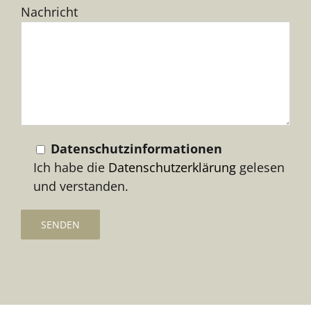
Nachricht
lasse
dieses
Feld
leer.
Datenschutzinformationen
Ich habe die
Datenschutzerklärung
gelesen
und verstanden.