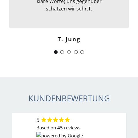
klare Worte) uns gegenüber
allem kann ich sie nur
weiterempfehlen. Weiter so !
schätzen wir sehr.T.
Menschlich kompetent und
zuverlässig.“
T. Jung
J. Schwaber
KUNDENBEWERTUNG
5
Based on
45
reviews