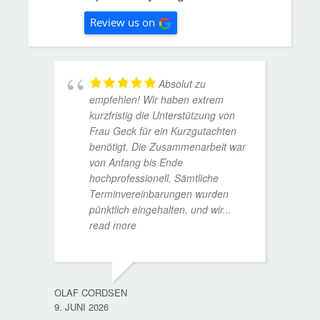
Review us on
Absolut zu
empfehlen! Wir haben extrem
kurzfristig die Unterstützung von
Frau Geck für ein Kurzgutachten
benötigt. Die Zusammenarbeit war
von Anfang bis Ende
hochprofessionell. Sämtliche
Terminvereinbarungen wurden
pünktlich eingehalten, und wir
...
read more
WOLFG
17. D
OLAF CORDSEN
9. JUNI 2026