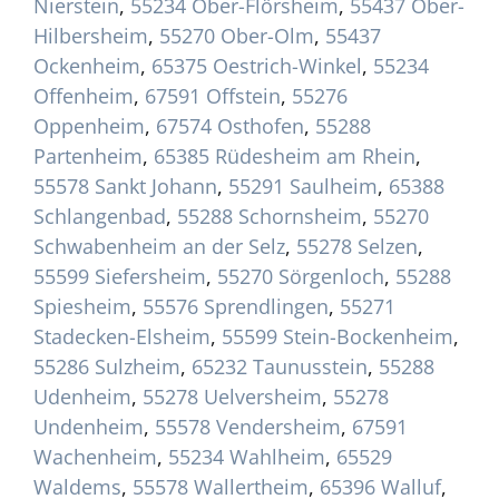
Nierstein
,
55234 Ober-Flörsheim
,
55437 Ober-
Hilbersheim
,
55270 Ober-Olm
,
55437
Ockenheim
,
65375 Oestrich-Winkel
,
55234
Offenheim
,
67591 Offstein
,
55276
Oppenheim
,
67574 Osthofen
,
55288
Partenheim
,
65385 Rüdesheim am Rhein
,
55578 Sankt Johann
,
55291 Saulheim
,
65388
Schlangenbad
,
55288 Schornsheim
,
55270
Schwabenheim an der Selz
,
55278 Selzen
,
55599 Siefersheim
,
55270 Sörgenloch
,
55288
Spiesheim
,
55576 Sprendlingen
,
55271
Stadecken-Elsheim
,
55599 Stein-Bockenheim
,
55286 Sulzheim
,
65232 Taunusstein
,
55288
Udenheim
,
55278 Uelversheim
,
55278
Undenheim
,
55578 Vendersheim
,
67591
Wachenheim
,
55234 Wahlheim
,
65529
Waldems
,
55578 Wallertheim
,
65396 Walluf
,