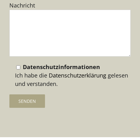
Nachricht
lasse
dieses
Feld
leer.
Datenschutzinformationen
Ich habe die
Datenschutzerklärung
gelesen
und verstanden.