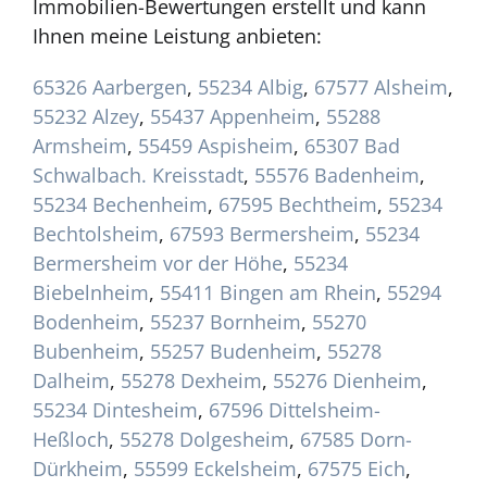
Immobilien-Bewertungen erstellt und kann
Ihnen meine Leistung anbieten:
65326 Aarbergen
,
55234 Albig
,
67577 Alsheim
,
55232 Alzey
,
55437 Appenheim
,
55288
Armsheim
,
55459 Aspisheim
,
65307 Bad
Schwalbach. Kreisstadt
,
55576 Badenheim
,
55234 Bechenheim
,
67595 Bechtheim
,
55234
Bechtolsheim
,
67593 Bermersheim
,
55234
Bermersheim vor der Höhe
,
55234
Biebelnheim
,
55411 Bingen am Rhein
,
55294
Bodenheim
,
55237 Bornheim
,
55270
Bubenheim
,
55257 Budenheim
,
55278
Dalheim
,
55278 Dexheim
,
55276 Dienheim
,
55234 Dintesheim
,
67596 Dittelsheim-
Heßloch
,
55278 Dolgesheim
,
67585 Dorn-
Dürkheim
,
55599 Eckelsheim
,
67575 Eich
,