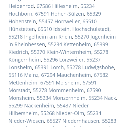
Heidenrod
,
67586 Hillesheim
,
55234
Hochborn
,
67591 Hohen-Sülzen
,
65329
Hohenstein
,
55457 Horrweiler
,
65510
Hünstetten
,
65510 Idstein. Hochschulstadt
,
55218 Ingelheim am Rhein
,
55270 Jugenheim
in Rheinhessen
,
55234 Kettenheim
,
65399
Kiedrich
,
55270 Klein-Winternheim
,
55278
Köngernheim
,
55296 Lörzweiler
,
55237
Lonsheim
,
65391 Lorch
,
55278 Ludwigshöhe
,
55116 Mainz
,
67294 Mauchenheim
,
67582
Mettenheim
,
67591 Mölsheim
,
67591
Mörstadt
,
55278 Mommenheim
,
67590
Monsheim
,
55234 Monzernheim
,
55234 Nack
,
55299 Nackenheim
,
55437 Nieder-
Hilbersheim
,
55268 Nieder-Olm
,
55234
Nieder-Wiesen
,
65527 Niedernhausen
,
55283