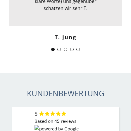
klare Worte) uns gegenüber
allem kann ich sie nur
weiterempfehlen. Weiter so !
schätzen wir sehr.T.
Menschlich kompetent und
zuverlässig.“
T. Jung
J. Schwaber
KUNDENBEWERTUNG
5
Based on
45
reviews