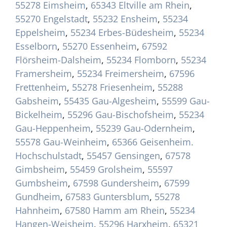
55278 Eimsheim
,
65343 Eltville am Rhein
,
55270 Engelstadt
,
55232 Ensheim
,
55234
Eppelsheim
,
55234 Erbes-Büdesheim
,
55234
Esselborn
,
55270 Essenheim
,
67592
Flörsheim-Dalsheim
,
55234 Flomborn
,
55234
Framersheim
,
55234 Freimersheim
,
67596
Frettenheim
,
55278 Friesenheim
,
55288
Gabsheim
,
55435 Gau-Algesheim
,
55599 Gau-
Bickelheim
,
55296 Gau-Bischofsheim
,
55234
Gau-Heppenheim
,
55239 Gau-Odernheim
,
55578 Gau-Weinheim
,
65366 Geisenheim.
Hochschulstadt
,
55457 Gensingen
,
67578
Gimbsheim
,
55459 Grolsheim
,
55597
Gumbsheim
,
67598 Gundersheim
,
67599
Gundheim
,
67583 Guntersblum
,
55278
Hahnheim
,
67580 Hamm am Rhein
,
55234
Hangen-Weisheim
,
55296 Harxheim
,
65321