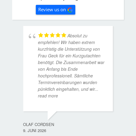
Review us on
Absolut zu
empfehlen! Wir haben extrem
kurzfristig die Unterstützung von
Frau Geck für ein Kurzgutachten
benötigt. Die Zusammenarbeit war
von Anfang bis Ende
hochprofessionell. Sämtliche
Terminvereinbarungen wurden
pünktlich eingehalten, und wir
...
read more
WOLFG
17. D
OLAF CORDSEN
9. JUNI 2026