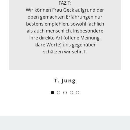
angeboten wird, rundet sie durch
FAZIT:
ihre fachliche Kompetenz ab. Termin
Wir können Frau Geck aufgrund der
oben gemachten Erfahrungen nur
war auch sehr kurzfristig und
Frank Dettenbach
bestens empfehlen, sowohl fachlich
spontan machbar. Die
Kommunikation war auch bestens .
als auch menschlich. Insbesondere
Egal ob email Telefon etc… Alles in
Ihre direkte Art (offene Meinung,
klare Worte) uns gegenüber
allem kann ich sie nur
weiterempfehlen. Weiter so !
schätzen wir sehr.T.
Menschlich kompetent und
zuverlässig.“
T. Jung
J. Schwaber