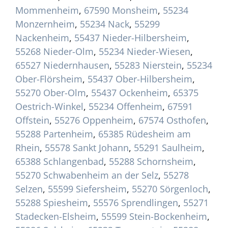
Mommenheim
,
67590 Monsheim
,
55234
Monzernheim
,
55234 Nack
,
55299
Nackenheim
,
55437 Nieder-Hilbersheim
,
55268 Nieder-Olm
,
55234 Nieder-Wiesen
,
65527 Niedernhausen
,
55283 Nierstein
,
55234
Ober-Flörsheim
,
55437 Ober-Hilbersheim
,
55270 Ober-Olm
,
55437 Ockenheim
,
65375
Oestrich-Winkel
,
55234 Offenheim
,
67591
Offstein
,
55276 Oppenheim
,
67574 Osthofen
,
55288 Partenheim
,
65385 Rüdesheim am
Rhein
,
55578 Sankt Johann
,
55291 Saulheim
,
65388 Schlangenbad
,
55288 Schornsheim
,
55270 Schwabenheim an der Selz
,
55278
Selzen
,
55599 Siefersheim
,
55270 Sörgenloch
,
55288 Spiesheim
,
55576 Sprendlingen
,
55271
Stadecken-Elsheim
,
55599 Stein-Bockenheim
,