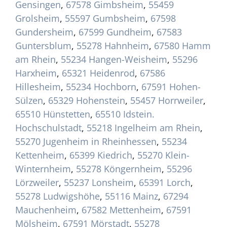
Gensingen
,
67578 Gimbsheim
,
55459
Grolsheim
,
55597 Gumbsheim
,
67598
Gundersheim
,
67599 Gundheim
,
67583
Guntersblum
,
55278 Hahnheim
,
67580 Hamm
am Rhein
,
55234 Hangen-Weisheim
,
55296
Harxheim
,
65321 Heidenrod
,
67586
Hillesheim
,
55234 Hochborn
,
67591 Hohen-
Sülzen
,
65329 Hohenstein
,
55457 Horrweiler
,
65510 Hünstetten
,
65510 Idstein.
Hochschulstadt
,
55218 Ingelheim am Rhein
,
55270 Jugenheim in Rheinhessen
,
55234
Kettenheim
,
65399 Kiedrich
,
55270 Klein-
Winternheim
,
55278 Köngernheim
,
55296
Lörzweiler
,
55237 Lonsheim
,
65391 Lorch
,
55278 Ludwigshöhe
,
55116 Mainz
,
67294
Mauchenheim
,
67582 Mettenheim
,
67591
Mölsheim
,
67591 Mörstadt
,
55278