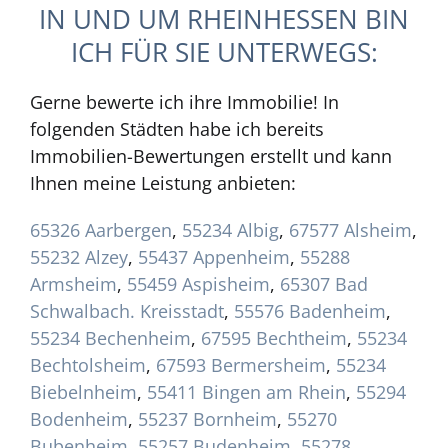
IN UND UM RHEINHESSEN BIN
ICH FÜR SIE UNTERWEGS:
Gerne bewerte ich ihre Immobilie! In
folgenden Städten habe ich bereits
Immobilien-Bewertungen erstellt und kann
Ihnen meine Leistung anbieten:
65326 Aarbergen
,
55234 Albig
,
67577 Alsheim
,
55232 Alzey
,
55437 Appenheim
,
55288
Armsheim
,
55459 Aspisheim
,
65307 Bad
Schwalbach. Kreisstadt
,
55576 Badenheim
,
55234 Bechenheim
,
67595 Bechtheim
,
55234
Bechtolsheim
,
67593 Bermersheim
,
55234
Biebelnheim
,
55411 Bingen am Rhein
,
55294
Bodenheim
,
55237 Bornheim
,
55270
Bubenheim
,
55257 Budenheim
,
55278