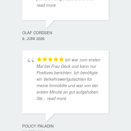
read more
WOLFG
17. D
OLAF CORDSEN
9. JUNI 2026
Ich war zum ersten
Mal bei Frau Geck und kann nur
Positives berichten. Ich benötigte
ein Verkehrswertgutachten für
meine Immobilie und war von der
ersten Minute an gut aufgehoben.
Sie
... read more
TORST
15. D
POLICY PALADIN