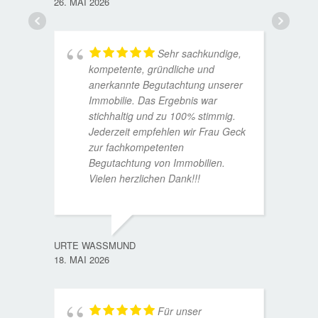
26. MAI 2026
Sehr sachkundige,
kompetente, gründliche und
anerkannte Begutachtung unserer
Immobilie. Das Ergebnis war
stichhaltig und zu 100% stimmig.
Jederzeit empfehlen wir Frau Geck
zur fachkompetenten
Begutachtung von Immobilien.
Vielen herzlichen Dank!!!
ANDRE
11. JUL
URTE WASSMUND
18. MAI 2026
Für unser