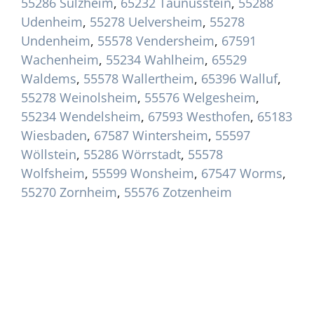
55286 Sulzheim
,
65232 Taunusstein
,
55288
Udenheim
,
55278 Uelversheim
,
55278
Undenheim
,
55578 Vendersheim
,
67591
Wachenheim
,
55234 Wahlheim
,
65529
Waldems
,
55578 Wallertheim
,
65396 Walluf
,
55278 Weinolsheim
,
55576 Welgesheim
,
55234 Wendelsheim
,
67593 Westhofen
,
65183
Wiesbaden
,
67587 Wintersheim
,
55597
Wöllstein
,
55286 Wörrstadt
,
55578
Wolfsheim
,
55599 Wonsheim
,
67547 Worms
,
55270 Zornheim
,
55576 Zotzenheim