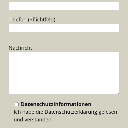
Telefon (Pflichtfeld)
Bitte
Nachricht
lasse
dieses
Feld
leer.
Datenschutzinformationen
Ich habe die
Datenschutzerklärung
gelesen
und verstanden.