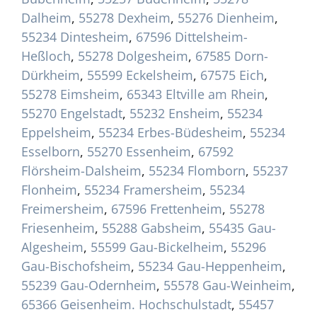
Dalheim
,
55278 Dexheim
,
55276 Dienheim
,
55234 Dintesheim
,
67596 Dittelsheim-
Heßloch
,
55278 Dolgesheim
,
67585 Dorn-
Dürkheim
,
55599 Eckelsheim
,
67575 Eich
,
55278 Eimsheim
,
65343 Eltville am Rhein
,
55270 Engelstadt
,
55232 Ensheim
,
55234
Eppelsheim
,
55234 Erbes-Büdesheim
,
55234
Esselborn
,
55270 Essenheim
,
67592
Flörsheim-Dalsheim
,
55234 Flomborn
,
55237
Flonheim
,
55234 Framersheim
,
55234
Freimersheim
,
67596 Frettenheim
,
55278
Friesenheim
,
55288 Gabsheim
,
55435 Gau-
Algesheim
,
55599 Gau-Bickelheim
,
55296
Gau-Bischofsheim
,
55234 Gau-Heppenheim
,
55239 Gau-Odernheim
,
55578 Gau-Weinheim
,
65366 Geisenheim. Hochschulstadt
,
55457