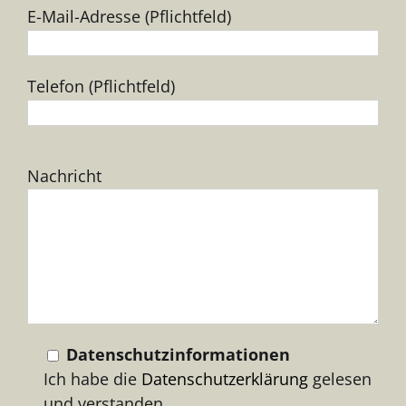
E-Mail-Adresse (Pflichtfeld)
Telefon (Pflichtfeld)
Bitte
Nachricht
lasse
dieses
Feld
leer.
Datenschutzinformationen
Ich habe die
Datenschutzerklärung
gelesen
und verstanden.