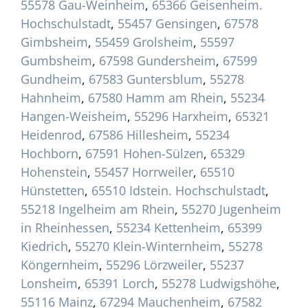
55578 Gau-Weinheim
,
65366 Geisenheim.
Hochschulstadt
,
55457 Gensingen
,
67578
Gimbsheim
,
55459 Grolsheim
,
55597
Gumbsheim
,
67598 Gundersheim
,
67599
Gundheim
,
67583 Guntersblum
,
55278
Hahnheim
,
67580 Hamm am Rhein
,
55234
Hangen-Weisheim
,
55296 Harxheim
,
65321
Heidenrod
,
67586 Hillesheim
,
55234
Hochborn
,
67591 Hohen-Sülzen
,
65329
Hohenstein
,
55457 Horrweiler
,
65510
Hünstetten
,
65510 Idstein. Hochschulstadt
,
55218 Ingelheim am Rhein
,
55270 Jugenheim
in Rheinhessen
,
55234 Kettenheim
,
65399
Kiedrich
,
55270 Klein-Winternheim
,
55278
Köngernheim
,
55296 Lörzweiler
,
55237
Lonsheim
,
65391 Lorch
,
55278 Ludwigshöhe
,
55116 Mainz
,
67294 Mauchenheim
,
67582