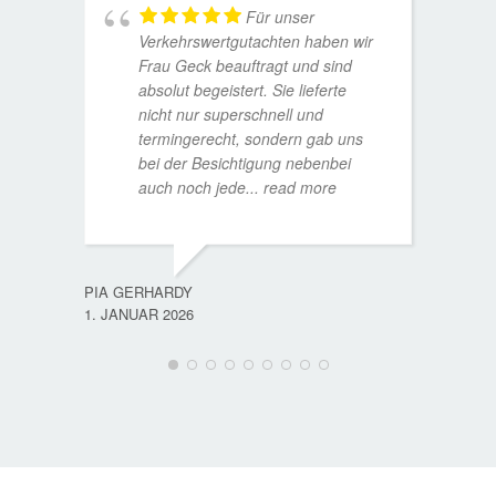
Für unser
Verkehrswertgutachten haben wir
Frau Geck beauftragt und sind
absolut begeistert. Sie lieferte
nicht nur superschnell und
termingerecht, sondern gab uns
bei der Besichtigung nebenbei
MATTH
auch noch jede
... read more
9. JULI
PIA GERHARDY
1. JANUAR 2026