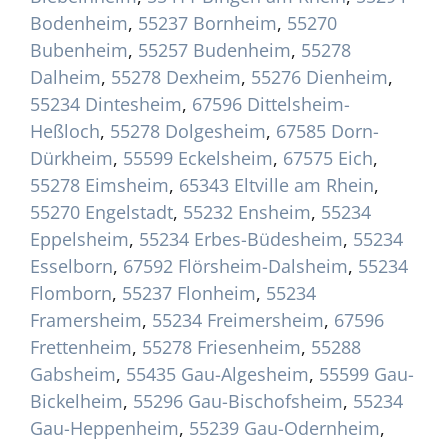
Bodenheim
,
55237 Bornheim
,
55270
Bubenheim
,
55257 Budenheim
,
55278
Dalheim
,
55278 Dexheim
,
55276 Dienheim
,
55234 Dintesheim
,
67596 Dittelsheim-
Heßloch
,
55278 Dolgesheim
,
67585 Dorn-
Dürkheim
,
55599 Eckelsheim
,
67575 Eich
,
55278 Eimsheim
,
65343 Eltville am Rhein
,
55270 Engelstadt
,
55232 Ensheim
,
55234
Eppelsheim
,
55234 Erbes-Büdesheim
,
55234
Esselborn
,
67592 Flörsheim-Dalsheim
,
55234
Flomborn
,
55237 Flonheim
,
55234
Framersheim
,
55234 Freimersheim
,
67596
Frettenheim
,
55278 Friesenheim
,
55288
Gabsheim
,
55435 Gau-Algesheim
,
55599 Gau-
Bickelheim
,
55296 Gau-Bischofsheim
,
55234
Gau-Heppenheim
,
55239 Gau-Odernheim
,