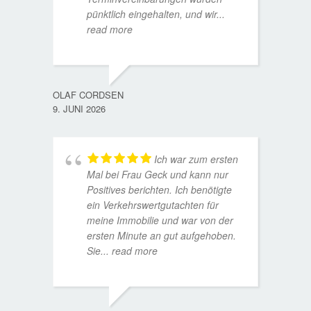
pünktlich eingehalten, und wir
...
read more
WOLFG
17. D
OLAF CORDSEN
9. JUNI 2026
Ich war zum ersten
Mal bei Frau Geck und kann nur
Positives berichten. Ich benötigte
ein Verkehrswertgutachten für
meine Immobilie und war von der
ersten Minute an gut aufgehoben.
Sie
... read more
TORST
15. D