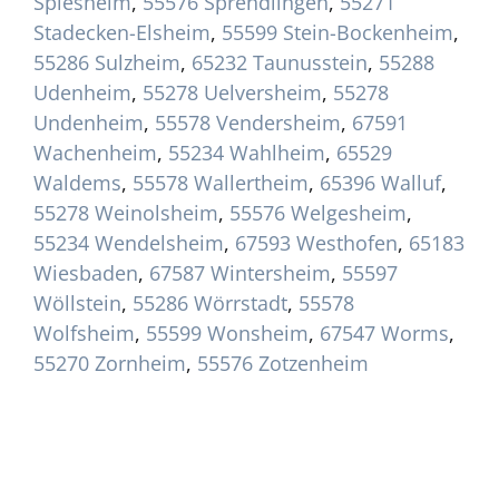
Spiesheim
,
55576 Sprendlingen
,
55271
Stadecken-Elsheim
,
55599 Stein-Bockenheim
,
55286 Sulzheim
,
65232 Taunusstein
,
55288
Udenheim
,
55278 Uelversheim
,
55278
Undenheim
,
55578 Vendersheim
,
67591
Wachenheim
,
55234 Wahlheim
,
65529
Waldems
,
55578 Wallertheim
,
65396 Walluf
,
55278 Weinolsheim
,
55576 Welgesheim
,
55234 Wendelsheim
,
67593 Westhofen
,
65183
Wiesbaden
,
67587 Wintersheim
,
55597
Wöllstein
,
55286 Wörrstadt
,
55578
Wolfsheim
,
55599 Wonsheim
,
67547 Worms
,
55270 Zornheim
,
55576 Zotzenheim