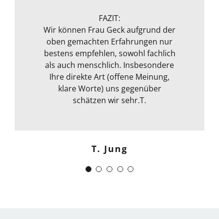
nichts. Das ganze Packet was von ihr
Michael S.
angeboten wird, rundet sie durch
FAZIT:
ihre fachliche Kompetenz ab. Termin
Wir können Frau Geck aufgrund der
oben gemachten Erfahrungen nur
war auch sehr kurzfristig und
Frank Dettenbach
bestens empfehlen, sowohl fachlich
spontan machbar. Die
Kommunikation war auch bestens .
als auch menschlich. Insbesondere
Egal ob email Telefon etc… Alles in
Ihre direkte Art (offene Meinung,
klare Worte) uns gegenüber
allem kann ich sie nur
weiterempfehlen. Weiter so !
schätzen wir sehr.T.
Menschlich kompetent und
zuverlässig.“
T. Jung
J. Schwaber