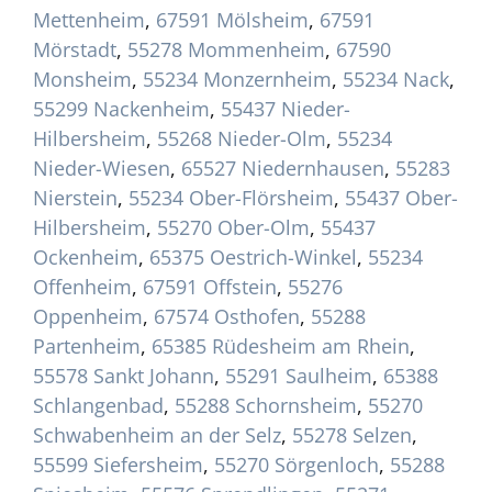
Mettenheim
,
67591 Mölsheim
,
67591
Mörstadt
,
55278 Mommenheim
,
67590
Monsheim
,
55234 Monzernheim
,
55234 Nack
,
55299 Nackenheim
,
55437 Nieder-
Hilbersheim
,
55268 Nieder-Olm
,
55234
Nieder-Wiesen
,
65527 Niedernhausen
,
55283
Nierstein
,
55234 Ober-Flörsheim
,
55437 Ober-
Hilbersheim
,
55270 Ober-Olm
,
55437
Ockenheim
,
65375 Oestrich-Winkel
,
55234
Offenheim
,
67591 Offstein
,
55276
Oppenheim
,
67574 Osthofen
,
55288
Partenheim
,
65385 Rüdesheim am Rhein
,
55578 Sankt Johann
,
55291 Saulheim
,
65388
Schlangenbad
,
55288 Schornsheim
,
55270
Schwabenheim an der Selz
,
55278 Selzen
,
55599 Siefersheim
,
55270 Sörgenloch
,
55288