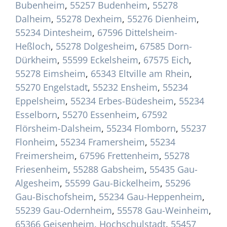
Bubenheim
,
55257 Budenheim
,
55278
Dalheim
,
55278 Dexheim
,
55276 Dienheim
,
55234 Dintesheim
,
67596 Dittelsheim-
Heßloch
,
55278 Dolgesheim
,
67585 Dorn-
Dürkheim
,
55599 Eckelsheim
,
67575 Eich
,
55278 Eimsheim
,
65343 Eltville am Rhein
,
55270 Engelstadt
,
55232 Ensheim
,
55234
Eppelsheim
,
55234 Erbes-Büdesheim
,
55234
Esselborn
,
55270 Essenheim
,
67592
Flörsheim-Dalsheim
,
55234 Flomborn
,
55237
Flonheim
,
55234 Framersheim
,
55234
Freimersheim
,
67596 Frettenheim
,
55278
Friesenheim
,
55288 Gabsheim
,
55435 Gau-
Algesheim
,
55599 Gau-Bickelheim
,
55296
Gau-Bischofsheim
,
55234 Gau-Heppenheim
,
55239 Gau-Odernheim
,
55578 Gau-Weinheim
,
65366 Geisenheim. Hochschulstadt
,
55457