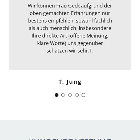
ihre fachliche Kompetenz ab. Termin
Wir können Frau Geck aufgrund der
oben gemachten Erfahrungen nur
war auch sehr kurzfristig und
Frank Dettenbach
bestens empfehlen, sowohl fachlich
spontan machbar. Die
Kommunikation war auch bestens .
als auch menschlich. Insbesondere
Egal ob email Telefon etc… Alles in
Ihre direkte Art (offene Meinung,
klare Worte) uns gegenüber
allem kann ich sie nur
weiterempfehlen. Weiter so !
schätzen wir sehr.T.
Menschlich kompetent und
zuverlässig.“
T. Jung
J. Schwaber