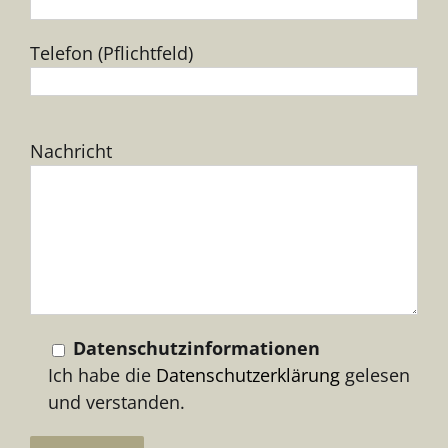
Telefon (Pflichtfeld)
Bitte
Nachricht
lasse
dieses
Feld
leer.
Datenschutzinformationen
Ich habe die
Datenschutzerklärung
gelesen
und verstanden.