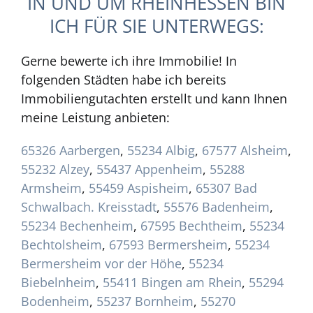
IN UND UM RHEINHESSEN BIN
ICH FÜR SIE UNTERWEGS:
Gerne bewerte ich ihre Immobilie! In
folgenden Städten habe ich bereits
Immobiliengutachten erstellt und kann Ihnen
meine Leistung anbieten:
65326 Aarbergen
,
55234 Albig
,
67577 Alsheim
,
55232 Alzey
,
55437 Appenheim
,
55288
Armsheim
,
55459 Aspisheim
,
65307 Bad
Schwalbach. Kreisstadt
,
55576 Badenheim
,
55234 Bechenheim
,
67595 Bechtheim
,
55234
Bechtolsheim
,
67593 Bermersheim
,
55234
Bermersheim vor der Höhe
,
55234
Biebelnheim
,
55411 Bingen am Rhein
,
55294
Bodenheim
,
55237 Bornheim
,
55270