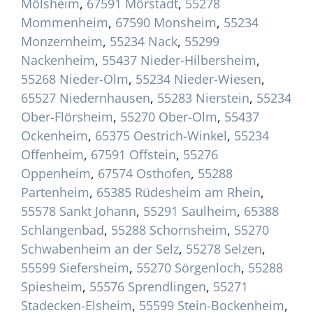
Mölsheim
,
67591 Mörstadt
,
55278
Mommenheim
,
67590 Monsheim
,
55234
Monzernheim
,
55234 Nack
,
55299
Nackenheim
,
55437 Nieder-Hilbersheim
,
55268 Nieder-Olm
,
55234 Nieder-Wiesen
,
65527 Niedernhausen
,
55283 Nierstein
,
55234
Ober-Flörsheim
,
55270 Ober-Olm
,
55437
Ockenheim
,
65375 Oestrich-Winkel
,
55234
Offenheim
,
67591 Offstein
,
55276
Oppenheim
,
67574 Osthofen
,
55288
Partenheim
,
65385 Rüdesheim am Rhein
,
55578 Sankt Johann
,
55291 Saulheim
,
65388
Schlangenbad
,
55288 Schornsheim
,
55270
Schwabenheim an der Selz
,
55278 Selzen
,
55599 Siefersheim
,
55270 Sörgenloch
,
55288
Spiesheim
,
55576 Sprendlingen
,
55271
Stadecken-Elsheim
,
55599 Stein-Bockenheim
,