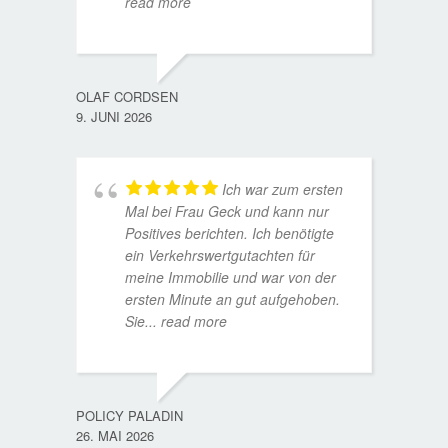
read more
WOLFG
17. D
OLAF CORDSEN
9. JUNI 2026
Ich war zum ersten
Mal bei Frau Geck und kann nur
Positives berichten. Ich benötigte
ein Verkehrswertgutachten für
meine Immobilie und war von der
ersten Minute an gut aufgehoben.
Sie
... read more
TORST
15. D
POLICY PALADIN
26. MAI 2026