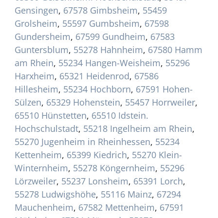
Gensingen
,
67578 Gimbsheim
,
55459
Grolsheim
,
55597 Gumbsheim
,
67598
Gundersheim
,
67599 Gundheim
,
67583
Guntersblum
,
55278 Hahnheim
,
67580 Hamm
am Rhein
,
55234 Hangen-Weisheim
,
55296
Harxheim
,
65321 Heidenrod
,
67586
Hillesheim
,
55234 Hochborn
,
67591 Hohen-
Sülzen
,
65329 Hohenstein
,
55457 Horrweiler
,
65510 Hünstetten
,
65510 Idstein.
Hochschulstadt
,
55218 Ingelheim am Rhein
,
55270 Jugenheim in Rheinhessen
,
55234
Kettenheim
,
65399 Kiedrich
,
55270 Klein-
Winternheim
,
55278 Köngernheim
,
55296
Lörzweiler
,
55237 Lonsheim
,
65391 Lorch
,
55278 Ludwigshöhe
,
55116 Mainz
,
67294
Mauchenheim
,
67582 Mettenheim
,
67591