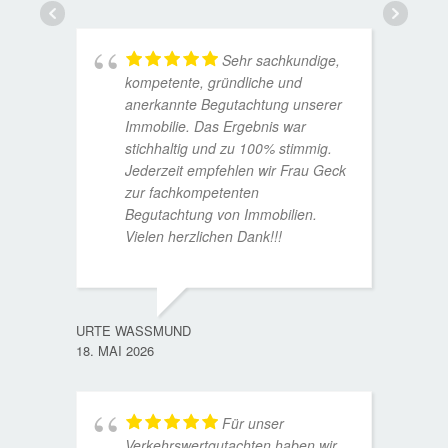
Sehr sachkundige,
kompetente, gründliche und
anerkannte Begutachtung unserer
Immobilie. Das Ergebnis war
stichhaltig und zu 100% stimmig.
Jederzeit empfehlen wir Frau Geck
zur fachkompetenten
Begutachtung von Immobilien.
Vielen herzlichen Dank!!!
ANDRE
11. JUL
URTE WASSMUND
18. MAI 2026
Für unser
Verkehrswertgutachten haben wir