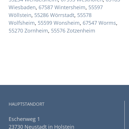
Wiesbaden
,
67587 Wintersheim
,
55597
Wöllstein
,
55286 Wörrstadt
,
55578
Wolfsheim
,
55599 Wonsheim
,
67547 Worms
,
55270 Zornheim
,
55576 Zotzenheim
HAUPTSTANDORT
Eschenweg 1
23730 Neustadt in Holstein