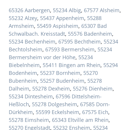
65326 Aarbergen
,
55234 Albig
,
67577 Alsheim
,
55232 Alzey
,
55437 Appenheim
,
55288
Armsheim
,
55459 Aspisheim
,
65307 Bad
Schwalbach. Kreisstadt
,
55576 Badenheim
,
55234 Bechenheim
,
67595 Bechtheim
,
55234
Bechtolsheim
,
67593 Bermersheim
,
55234
Bermersheim vor der Höhe
,
55234
Biebelnheim
,
55411 Bingen am Rhein
,
55294
Bodenheim
,
55237 Bornheim
,
55270
Bubenheim
,
55257 Budenheim
,
55278
Dalheim
,
55278 Dexheim
,
55276 Dienheim
,
55234 Dintesheim
,
67596 Dittelsheim-
Heßloch
,
55278 Dolgesheim
,
67585 Dorn-
Dürkheim
,
55599 Eckelsheim
,
67575 Eich
,
55278 Eimsheim
,
65343 Eltville am Rhein
,
55270 Engelstadt
,
55232 Ensheim
,
55234