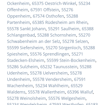
Ockenheim
,
65375 Oestrich-Winkel
,
55234
Offenheim
,
67591 Offstein
,
55276
Oppenheim
,
67574 Osthofen
,
55288
Partenheim
,
65385 Rüdesheim am Rhein
,
55578 Sankt Johann
,
55291 Saulheim
,
65388
Schlangenbad
,
55288 Schornsheim
,
55270
Schwabenheim an der Selz
,
55278 Selzen
,
55599 Siefersheim
,
55270 Sörgenloch
,
55288
Spiesheim
,
55576 Sprendlingen
,
55271
Stadecken-Elsheim
,
55599 Stein-Bockenheim
,
55286 Sulzheim
,
65232 Taunusstein
,
55288
Udenheim
,
55278 Uelversheim
,
55278
Undenheim
,
55578 Vendersheim
,
67591
Wachenheim
,
55234 Wahlheim
,
65529
Waldems
,
55578 Wallertheim
,
65396 Walluf
,
55278 Weinolsheim
,
55576 Welgesheim
,
55234 Wendelsheim
,
67593 Westhofen
,
65183