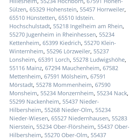
Hillesheim
,
55234 Hochborn
,
67591 Hohen-
Sülzen
,
65329 Hohenstein
,
55457 Horrweiler
,
65510 Hünstetten
,
65510 Idstein.
Hochschulstadt
,
55218 Ingelheim am Rhein
,
55270 Jugenheim in Rheinhessen
,
55234
Kettenheim
,
65399 Kiedrich
,
55270 Klein-
Winternheim
,
55296 Lörzweiler
,
55237
Lonsheim
,
65391 Lorch
,
55278 Ludwigshöhe
,
55116 Mainz
,
67294 Mauchenheim
,
67582
Mettenheim
,
67591 Mölsheim
,
67591
Mörstadt
,
55278 Mommenheim
,
67590
Monsheim
,
55234 Monzernheim
,
55234 Nack
,
55299 Nackenheim
,
55437 Nieder-
Hilbersheim
,
55268 Nieder-Olm
,
55234
Nieder-Wiesen
,
65527 Niedernhausen
,
55283
Nierstein
,
55234 Ober-Flörsheim
,
55437 Ober-
Hilbersheim
,
55270 Ober-Olm
,
55437