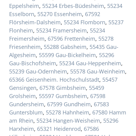
Eppelsheim
,
55234 Erbes-Büdesheim
,
55234
Esselborn
,
55270 Essenheim
,
67592
Flörsheim-Dalsheim
,
55234 Flomborn
,
55237
Flonheim
,
55234 Framersheim
,
55234
Freimersheim
,
67596 Frettenheim
,
55278
Friesenheim
,
55288 Gabsheim
,
55435 Gau-
Algesheim
,
55599 Gau-Bickelheim
,
55296
Gau-Bischofsheim
,
55234 Gau-Heppenheim
,
55239 Gau-Odernheim
,
55578 Gau-Weinheim
,
65366 Geisenheim. Hochschulstadt
,
55457
Gensingen
,
67578 Gimbsheim
,
55459
Grolsheim
,
55597 Gumbsheim
,
67598
Gundersheim
,
67599 Gundheim
,
67583
Guntersblum
,
55278 Hahnheim
,
67580 Hamm
am Rhein
,
55234 Hangen-Weisheim
,
55296
Harxheim
,
65321 Heidenrod
,
67586