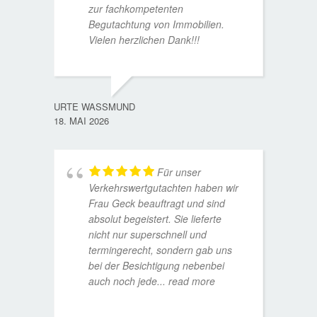
zur fachkompetenten
Begutachtung von Immobilien.
Vielen herzlichen Dank!!!
ANDRE
11. JUL
URTE WASSMUND
18. MAI 2026
Für unser
Verkehrswertgutachten haben wir
Frau Geck beauftragt und sind
absolut begeistert. Sie lieferte
nicht nur superschnell und
termingerecht, sondern gab uns
bei der Besichtigung nebenbei
MATTH
auch noch jede
... read more
9. JULI