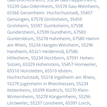
55239 Gau-Odernheim
,
55578 Gau-Weinheim
,
65366 Geisenheim. Hochschulstadt
,
55457
Gensingen
,
67578 Gimbsheim
,
55459
Grolsheim
,
55597 Gumbsheim
,
67598
Gundersheim
,
67599 Gundheim
,
67583
Guntersblum
,
55278 Hahnheim
,
67580 Hamm
am Rhein
,
55234 Hangen-Weisheim
,
55296
Harxheim
,
65321 Heidenrod
,
67586
Hillesheim
,
55234 Hochborn
,
67591 Hohen-
Sülzen
,
65329 Hohenstein
,
55457 Horrweiler
,
65510 Hünstetten
,
65510 Idstein.
Hochschulstadt
,
55218 Ingelheim am Rhein
,
55270 Jugenheim in Rheinhessen
,
55234
Kettenheim
,
65399 Kiedrich
,
55270 Klein-
Winternheim
,
55278 Köngernheim
,
55296
Lörzweiler
,
55237 Lonsheim
,
65391 Lorch
,