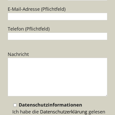
E-Mail-Adresse (Pflichtfeld)
Telefon (Pflichtfeld)
Bitte
Nachricht
lasse
dieses
Feld
leer.
Datenschutzinformationen
Ich habe die
Datenschutzerklärung
gelesen