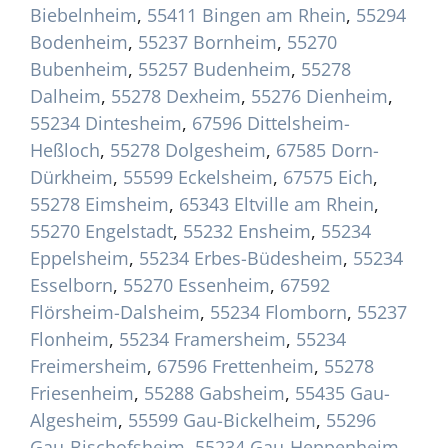
Biebelnheim
,
55411 Bingen am Rhein
,
55294
Bodenheim
,
55237 Bornheim
,
55270
Bubenheim
,
55257 Budenheim
,
55278
Dalheim
,
55278 Dexheim
,
55276 Dienheim
,
55234 Dintesheim
,
67596 Dittelsheim-
Heßloch
,
55278 Dolgesheim
,
67585 Dorn-
Dürkheim
,
55599 Eckelsheim
,
67575 Eich
,
55278 Eimsheim
,
65343 Eltville am Rhein
,
55270 Engelstadt
,
55232 Ensheim
,
55234
Eppelsheim
,
55234 Erbes-Büdesheim
,
55234
Esselborn
,
55270 Essenheim
,
67592
Flörsheim-Dalsheim
,
55234 Flomborn
,
55237
Flonheim
,
55234 Framersheim
,
55234
Freimersheim
,
67596 Frettenheim
,
55278
Friesenheim
,
55288 Gabsheim
,
55435 Gau-
Algesheim
,
55599 Gau-Bickelheim
,
55296
Gau-Bischofsheim
,
55234 Gau-Heppenheim
,