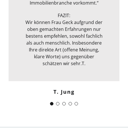
entgeht ihrem geschultem Auge
Immobilienbranche vorkommt.“
Dank!“
nichts. Das ganze Packet was von ihr
Michael S.
angeboten wird, rundet sie durch
FAZIT:
ihre fachliche Kompetenz ab. Termin
Wir können Frau Geck aufgrund der
oben gemachten Erfahrungen nur
war auch sehr kurzfristig und
Frank Dettenbach
bestens empfehlen, sowohl fachlich
spontan machbar. Die
Kommunikation war auch bestens .
als auch menschlich. Insbesondere
Egal ob email Telefon etc… Alles in
Ihre direkte Art (offene Meinung,
klare Worte) uns gegenüber
allem kann ich sie nur
weiterempfehlen. Weiter so !
schätzen wir sehr.T.
Menschlich kompetent und
zuverlässig.“
T. Jung
J. Schwaber