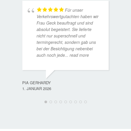
Für unser
Verkehrswertgutachten haben wir
Frau Geck beauftragt und sind
absolut begeistert. Sie lieferte
nicht nur superschnell und
termingerecht, sondern gab uns
bei der Besichtigung nebenbei
MATTH
auch noch jede
... read more
9. JULI
PIA GERHARDY
1. JANUAR 2026