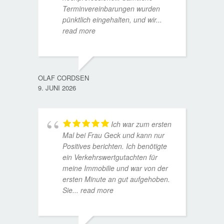
Terminvereinbarungen wurden
pünktlich eingehalten, und wir
...
read more
WOLFG
17. D
OLAF CORDSEN
9. JUNI 2026
Ich war zum ersten
Mal bei Frau Geck und kann nur
Positives berichten. Ich benötigte
ein Verkehrswertgutachten für
meine Immobilie und war von der
ersten Minute an gut aufgehoben.
Sie
... read more
TORST