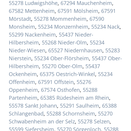
55278 Ludwigshöhe
,
67294 Mauchenheim
,
67582 Mettenheim
,
67591 Mölsheim
,
67591
Mörstadt
,
55278 Mommenheim
,
67590
Monsheim
,
55234 Monzernheim
,
55234 Nack
,
55299 Nackenheim
,
55437 Nieder-
Hilbersheim
,
55268 Nieder-Olm
,
55234
Nieder-Wiesen
,
65527 Niedernhausen
,
55283
Nierstein
,
55234 Ober-Flörsheim
,
55437 Ober-
Hilbersheim
,
55270 Ober-Olm
,
55437
Ockenheim
,
65375 Oestrich-Winkel
,
55234
Offenheim
,
67591 Offstein
,
55276
Oppenheim
,
67574 Osthofen
,
55288
Partenheim
,
65385 Rüdesheim am Rhein
,
55578 Sankt Johann
,
55291 Saulheim
,
65388
Schlangenbad
,
55288 Schornsheim
,
55270
Schwabenheim an der Selz
,
55278 Selzen
,
55599 Siefersheim
,
55270 Sörgenloch
,
55288