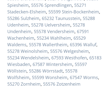
Spiesheim
,
55576 Sprendlingen
,
55271
Stadecken-Elsheim
,
55599 Stein-Bockenheim
,
55286 Sulzheim
,
65232 Taunusstein
,
55288
Udenheim
,
55278 Uelversheim
,
55278
Undenheim
,
55578 Vendersheim
,
67591
Wachenheim
,
55234 Wahlheim
,
65529
Waldems
,
55578 Wallertheim
,
65396 Walluf
,
55278 Weinolsheim
,
55576 Welgesheim
,
55234 Wendelsheim
,
67593 Westhofen
,
65183
Wiesbaden
,
67587 Wintersheim
,
55597
Wöllstein
,
55286 Wörrstadt
,
55578
Wolfsheim
,
55599 Wonsheim
,
67547 Worms
,
55270 Zornheim
,
55576 Zotzenheim