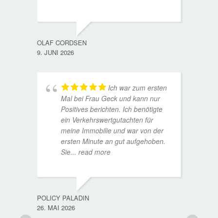
WOLFG
17. D
OLAF CORDSEN
9. JUNI 2026
Ich war zum ersten
Mal bei Frau Geck und kann nur
Positives berichten. Ich benötigte
ein Verkehrswertgutachten für
meine Immobilie und war von der
ersten Minute an gut aufgehoben.
Sie
... read more
TORST
15. D
POLICY PALADIN
26. MAI 2026