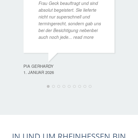
Frau Geck beauftragt und sind
absolut begeistert. Sie lieferte
nicht nur superschnell und
termingerecht, sondern gab uns
bei der Besichtigung nebenbei
MATTH
auch noch jede
... read more
9. JULI
PIA GERHARDY
1. JANUAR 2026
IN UND UM RHEINHESSEN BIN