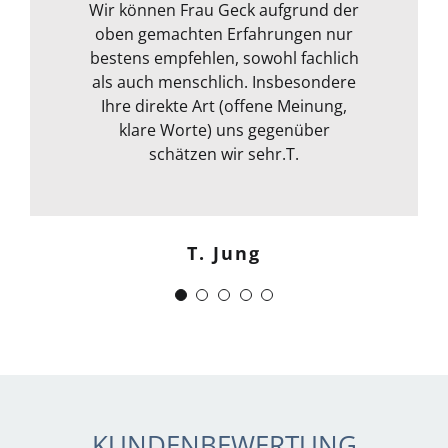
ihre fachliche Kompetenz ab. Termin
Wir können Frau Geck aufgrund der
oben gemachten Erfahrungen nur
war auch sehr kurzfristig und
Frank Dettenbach
bestens empfehlen, sowohl fachlich
spontan machbar. Die
Kommunikation war auch bestens .
als auch menschlich. Insbesondere
Egal ob email Telefon etc… Alles in
Ihre direkte Art (offene Meinung,
klare Worte) uns gegenüber
allem kann ich sie nur
weiterempfehlen. Weiter so !
schätzen wir sehr.T.
Menschlich kompetent und
zuverlässig.“
T. Jung
J. Schwaber
KUNDENBEWERTUNG