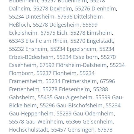
Bubenheim
,
55257 Budenheim
,
55278
Dalheim
,
55278 Dexheim
,
55276 Dienheim
,
55234 Dintesheim
,
67596 Dittelsheim-
Heßloch
,
55278 Dolgesheim
,
55599
Eckelsheim
,
67575 Eich
,
55278 Eimsheim
,
65343 Eltville am Rhein
,
55270 Engelstadt
,
55232 Ensheim
,
55234 Eppelsheim
,
55234
Erbes-Büdesheim
,
55234 Esselborn
,
55270
Essenheim
,
67592 Flörsheim-Dalsheim
,
55234
Flomborn
,
55237 Flonheim
,
55234
Framersheim
,
55234 Freimersheim
,
67596
Frettenheim
,
55278 Friesenheim
,
55288
Gabsheim
,
55435 Gau-Algesheim
,
55599 Gau-
Bickelheim
,
55296 Gau-Bischofsheim
,
55234
Gau-Heppenheim
,
55239 Gau-Odernheim
,
55578 Gau-Weinheim
,
65366 Geisenheim.
Hochschulstadt
,
55457 Gensingen
,
67578