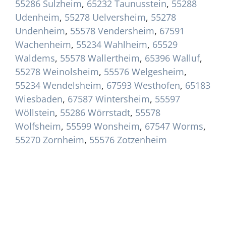
55286 Sulzheim
,
65232 Taunusstein
,
55288
Udenheim
,
55278 Uelversheim
,
55278
Undenheim
,
55578 Vendersheim
,
67591
Wachenheim
,
55234 Wahlheim
,
65529
Waldems
,
55578 Wallertheim
,
65396 Walluf
,
55278 Weinolsheim
,
55576 Welgesheim
,
55234 Wendelsheim
,
67593 Westhofen
,
65183
Wiesbaden
,
67587 Wintersheim
,
55597
Wöllstein
,
55286 Wörrstadt
,
55578
Wolfsheim
,
55599 Wonsheim
,
67547 Worms
,
55270 Zornheim
,
55576 Zotzenheim