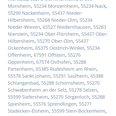
Monsheim
,
55234 Monzernheim
,
55234 Nack
,
55299 Nackenheim
,
55437 Nieder-
Hilbersheim
,
55268 Nieder-Olm
,
55234
Nieder-Wiesen
,
65527 Niedernhausen
,
55283
Nierstein
,
55234 Ober-Flörsheim
,
55437 Ober-
Hilbersheim
,
55270 Ober-Olm
,
55437
Ockenheim
,
65375 Oestrich-Winkel
,
55234
Offenheim
,
67591 Offstein
,
55276
Oppenheim
,
67574 Osthofen
,
55288
Partenheim
,
65385 Rüdesheim am Rhein
,
55578 Sankt Johann
,
55291 Saulheim
,
65388
Schlangenbad
,
55288 Schornsheim
,
55270
Schwabenheim an der Selz
,
55278 Selzen
,
55599 Siefersheim
,
55270 Sörgenloch
,
55288
Spiesheim
,
55576 Sprendlingen
,
55271
Stadecken-Elsheim
,
55599 Stein-Bockenheim
,