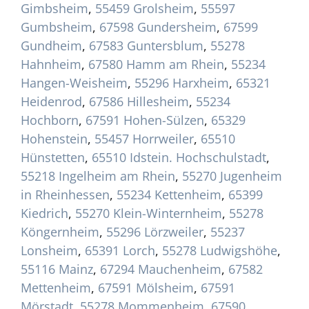
Gimbsheim
,
55459 Grolsheim
,
55597
Gumbsheim
,
67598 Gundersheim
,
67599
Gundheim
,
67583 Guntersblum
,
55278
Hahnheim
,
67580 Hamm am Rhein
,
55234
Hangen-Weisheim
,
55296 Harxheim
,
65321
Heidenrod
,
67586 Hillesheim
,
55234
Hochborn
,
67591 Hohen-Sülzen
,
65329
Hohenstein
,
55457 Horrweiler
,
65510
Hünstetten
,
65510 Idstein. Hochschulstadt
,
55218 Ingelheim am Rhein
,
55270 Jugenheim
in Rheinhessen
,
55234 Kettenheim
,
65399
Kiedrich
,
55270 Klein-Winternheim
,
55278
Köngernheim
,
55296 Lörzweiler
,
55237
Lonsheim
,
65391 Lorch
,
55278 Ludwigshöhe
,
55116 Mainz
,
67294 Mauchenheim
,
67582
Mettenheim
,
67591 Mölsheim
,
67591
Mörstadt
,
55278 Mommenheim
,
67590