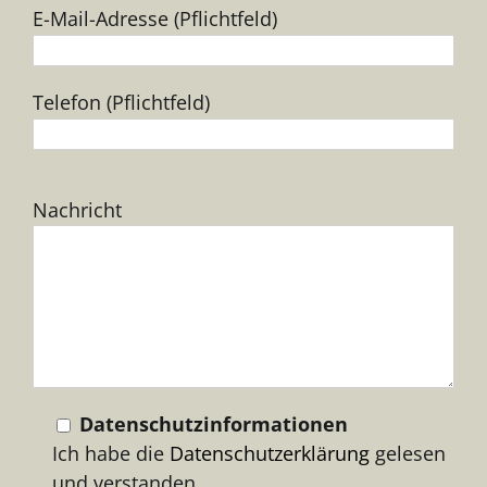
E-Mail-Adresse (Pflichtfeld)
Telefon (Pflichtfeld)
Bitte
Nachricht
lasse
dieses
Feld
leer.
Datenschutzinformationen
Ich habe die
Datenschutzerklärung
gelesen
und verstanden.