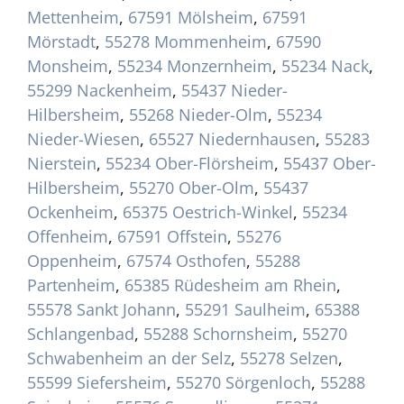
Mettenheim
,
67591 Mölsheim
,
67591
Mörstadt
,
55278 Mommenheim
,
67590
Monsheim
,
55234 Monzernheim
,
55234 Nack
,
55299 Nackenheim
,
55437 Nieder-
Hilbersheim
,
55268 Nieder-Olm
,
55234
Nieder-Wiesen
,
65527 Niedernhausen
,
55283
Nierstein
,
55234 Ober-Flörsheim
,
55437 Ober-
Hilbersheim
,
55270 Ober-Olm
,
55437
Ockenheim
,
65375 Oestrich-Winkel
,
55234
Offenheim
,
67591 Offstein
,
55276
Oppenheim
,
67574 Osthofen
,
55288
Partenheim
,
65385 Rüdesheim am Rhein
,
55578 Sankt Johann
,
55291 Saulheim
,
65388
Schlangenbad
,
55288 Schornsheim
,
55270
Schwabenheim an der Selz
,
55278 Selzen
,
55599 Siefersheim
,
55270 Sörgenloch
,
55288