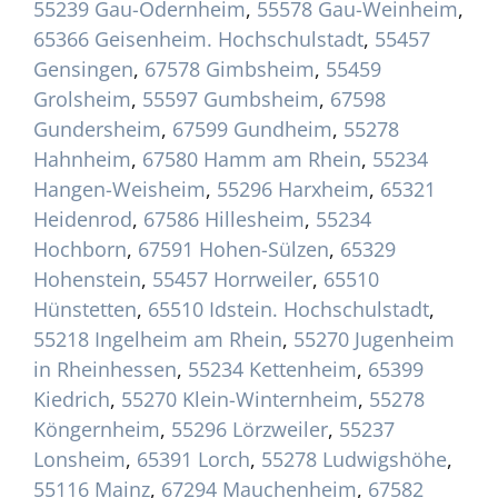
55239 Gau-Odernheim
,
55578 Gau-Weinheim
,
65366 Geisenheim. Hochschulstadt
,
55457
Gensingen
,
67578 Gimbsheim
,
55459
Grolsheim
,
55597 Gumbsheim
,
67598
Gundersheim
,
67599 Gundheim
,
55278
Hahnheim
,
67580 Hamm am Rhein
,
55234
Hangen-Weisheim
,
55296 Harxheim
,
65321
Heidenrod
,
67586 Hillesheim
,
55234
Hochborn
,
67591 Hohen-Sülzen
,
65329
Hohenstein
,
55457 Horrweiler
,
65510
Hünstetten
,
65510 Idstein. Hochschulstadt
,
55218 Ingelheim am Rhein
,
55270 Jugenheim
in Rheinhessen
,
55234 Kettenheim
,
65399
Kiedrich
,
55270 Klein-Winternheim
,
55278
Köngernheim
,
55296 Lörzweiler
,
55237
Lonsheim
,
65391 Lorch
,
55278 Ludwigshöhe
,
55116 Mainz
,
67294 Mauchenheim
,
67582