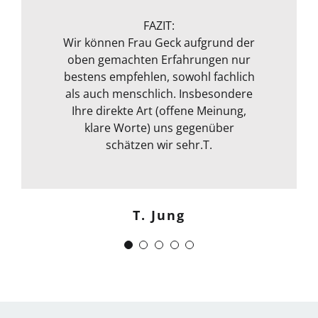
nichts. Das ganze Packet was von ihr
Michael S.
angeboten wird, rundet sie durch
FAZIT:
ihre fachliche Kompetenz ab. Termin
Wir können Frau Geck aufgrund der
oben gemachten Erfahrungen nur
war auch sehr kurzfristig und
Frank Dettenbach
bestens empfehlen, sowohl fachlich
spontan machbar. Die
Kommunikation war auch bestens .
als auch menschlich. Insbesondere
Egal ob email Telefon etc… Alles in
Ihre direkte Art (offene Meinung,
klare Worte) uns gegenüber
allem kann ich sie nur
weiterempfehlen. Weiter so !
schätzen wir sehr.T.
Menschlich kompetent und
zuverlässig.“
T. Jung
J. Schwaber