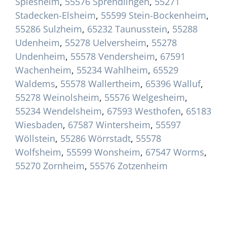
Spiesheim
,
55576 Sprendlingen
,
55271
Stadecken-Elsheim
,
55599 Stein-Bockenheim
,
55286 Sulzheim
,
65232 Taunusstein
,
55288
Udenheim
,
55278 Uelversheim
,
55278
Undenheim
,
55578 Vendersheim
,
67591
Wachenheim
,
55234 Wahlheim
,
65529
Waldems
,
55578 Wallertheim
,
65396 Walluf
,
55278 Weinolsheim
,
55576 Welgesheim
,
55234 Wendelsheim
,
67593 Westhofen
,
65183
Wiesbaden
,
67587 Wintersheim
,
55597
Wöllstein
,
55286 Wörrstadt
,
55578
Wolfsheim
,
55599 Wonsheim
,
67547 Worms
,
55270 Zornheim
,
55576 Zotzenheim