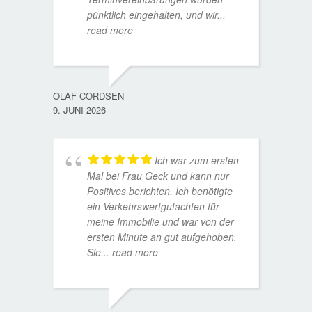
pünktlich eingehalten, und wir
...
read more
WOLFG
17. D
OLAF CORDSEN
9. JUNI 2026
Ich war zum ersten
Mal bei Frau Geck und kann nur
Positives berichten. Ich benötigte
ein Verkehrswertgutachten für
meine Immobilie und war von der
ersten Minute an gut aufgehoben.
Sie
... read more
TORST
15. D