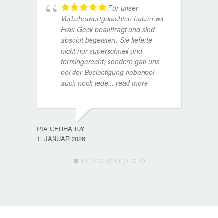
Für unser
Verkehrswertgutachten haben wir
Frau Geck beauftragt und sind
absolut begeistert. Sie lieferte
nicht nur superschnell und
termingerecht, sondern gab uns
bei der Besichtigung nebenbei
MATTH
auch noch jede
... read more
9. JULI
PIA GERHARDY
1. JANUAR 2026