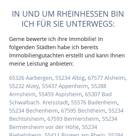
IN UND UM RHEINHESSEN BIN
ICH FÜR SIE UNTERWEGS:
Gerne bewerte ich ihre Immobilie! In
folgenden Städten habe ich bereits
Immobiliengutachten erstellt und kann Ihnen
meine Leistung anbieten:
65326 Aarbergen
,
55234 Albig
,
67577 Alsheim
,
55232 Alzey
,
55437 Appenheim
,
55288
Armsheim
,
55459 Aspisheim
,
65307 Bad
Schwalbach. Kreisstadt
,
55576 Badenheim
,
55234 Bechenheim
,
67595 Bechtheim
,
55234
Bechtolsheim
,
67593 Bermersheim
,
55234
Bermersheim vor der Höhe
,
55234
Biebelnheim
,
55411 Bingen am Rhein
,
55294