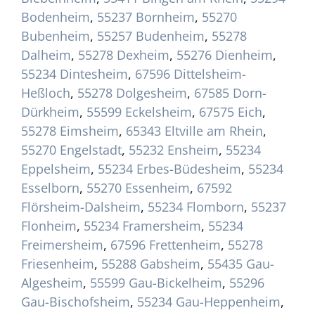
Bodenheim
,
55237 Bornheim
,
55270
Bubenheim
,
55257 Budenheim
,
55278
Dalheim
,
55278 Dexheim
,
55276 Dienheim
,
55234 Dintesheim
,
67596 Dittelsheim-
Heßloch
,
55278 Dolgesheim
,
67585 Dorn-
Dürkheim
,
55599 Eckelsheim
,
67575 Eich
,
55278 Eimsheim
,
65343 Eltville am Rhein
,
55270 Engelstadt
,
55232 Ensheim
,
55234
Eppelsheim
,
55234 Erbes-Büdesheim
,
55234
Esselborn
,
55270 Essenheim
,
67592
Flörsheim-Dalsheim
,
55234 Flomborn
,
55237
Flonheim
,
55234 Framersheim
,
55234
Freimersheim
,
67596 Frettenheim
,
55278
Friesenheim
,
55288 Gabsheim
,
55435 Gau-
Algesheim
,
55599 Gau-Bickelheim
,
55296
Gau-Bischofsheim
,
55234 Gau-Heppenheim
,