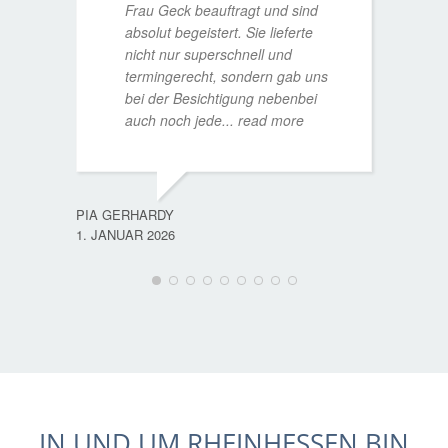
Frau Geck beauftragt und sind
absolut begeistert. Sie lieferte
nicht nur superschnell und
termingerecht, sondern gab uns
bei der Besichtigung nebenbei
MATTH
auch noch jede
... read more
9. JULI
PIA GERHARDY
1. JANUAR 2026
IN UND UM RHEINHESSEN BIN