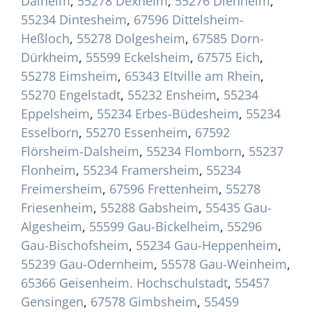
Dalheim
,
55278 Dexheim
,
55276 Dienheim
,
55234 Dintesheim
,
67596 Dittelsheim-
Heßloch
,
55278 Dolgesheim
,
67585 Dorn-
Dürkheim
,
55599 Eckelsheim
,
67575 Eich
,
55278 Eimsheim
,
65343 Eltville am Rhein
,
55270 Engelstadt
,
55232 Ensheim
,
55234
Eppelsheim
,
55234 Erbes-Büdesheim
,
55234
Esselborn
,
55270 Essenheim
,
67592
Flörsheim-Dalsheim
,
55234 Flomborn
,
55237
Flonheim
,
55234 Framersheim
,
55234
Freimersheim
,
67596 Frettenheim
,
55278
Friesenheim
,
55288 Gabsheim
,
55435 Gau-
Algesheim
,
55599 Gau-Bickelheim
,
55296
Gau-Bischofsheim
,
55234 Gau-Heppenheim
,
55239 Gau-Odernheim
,
55578 Gau-Weinheim
,
65366 Geisenheim. Hochschulstadt
,
55457
Gensingen
,
67578 Gimbsheim
,
55459