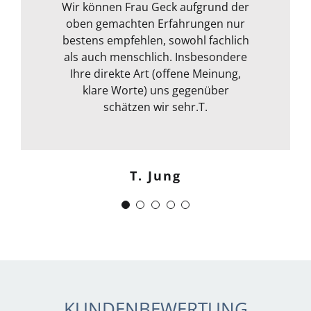
ihre fachliche Kompetenz ab. Termin
Wir können Frau Geck aufgrund der
oben gemachten Erfahrungen nur
war auch sehr kurzfristig und
Frank Dettenbach
bestens empfehlen, sowohl fachlich
spontan machbar. Die
Kommunikation war auch bestens .
als auch menschlich. Insbesondere
Egal ob email Telefon etc… Alles in
Ihre direkte Art (offene Meinung,
klare Worte) uns gegenüber
allem kann ich sie nur
weiterempfehlen. Weiter so !
schätzen wir sehr.T.
Menschlich kompetent und
zuverlässig.“
T. Jung
J. Schwaber
KUNDENBEWERTUNG