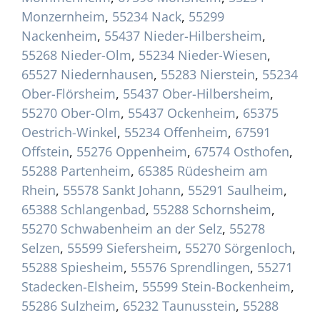
Monzernheim
,
55234 Nack
,
55299
Nackenheim
,
55437 Nieder-Hilbersheim
,
55268 Nieder-Olm
,
55234 Nieder-Wiesen
,
65527 Niedernhausen
,
55283 Nierstein
,
55234
Ober-Flörsheim
,
55437 Ober-Hilbersheim
,
55270 Ober-Olm
,
55437 Ockenheim
,
65375
Oestrich-Winkel
,
55234 Offenheim
,
67591
Offstein
,
55276 Oppenheim
,
67574 Osthofen
,
55288 Partenheim
,
65385 Rüdesheim am
Rhein
,
55578 Sankt Johann
,
55291 Saulheim
,
65388 Schlangenbad
,
55288 Schornsheim
,
55270 Schwabenheim an der Selz
,
55278
Selzen
,
55599 Siefersheim
,
55270 Sörgenloch
,
55288 Spiesheim
,
55576 Sprendlingen
,
55271
Stadecken-Elsheim
,
55599 Stein-Bockenheim
,
55286 Sulzheim
,
65232 Taunusstein
,
55288