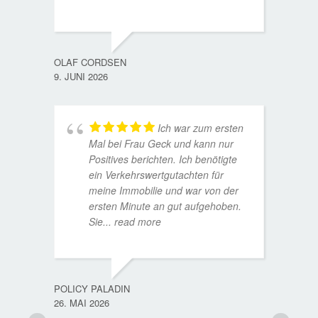
WOLFG
17. D
OLAF CORDSEN
9. JUNI 2026
Ich war zum ersten
Mal bei Frau Geck und kann nur
Positives berichten. Ich benötigte
ein Verkehrswertgutachten für
meine Immobilie und war von der
ersten Minute an gut aufgehoben.
Sie
... read more
TORST
15. D
POLICY PALADIN
26. MAI 2026