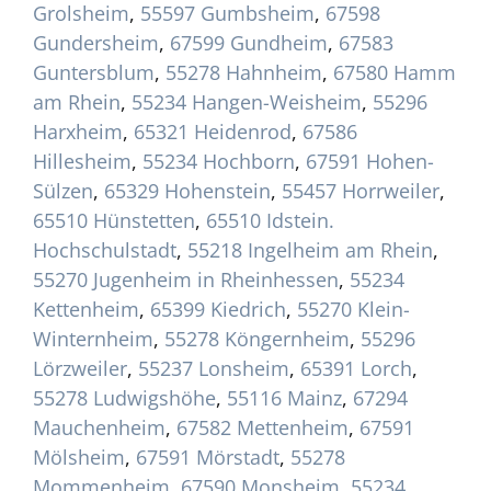
Grolsheim
,
55597 Gumbsheim
,
67598
Gundersheim
,
67599 Gundheim
,
67583
Guntersblum
,
55278 Hahnheim
,
67580 Hamm
am Rhein
,
55234 Hangen-Weisheim
,
55296
Harxheim
,
65321 Heidenrod
,
67586
Hillesheim
,
55234 Hochborn
,
67591 Hohen-
Sülzen
,
65329 Hohenstein
,
55457 Horrweiler
,
65510 Hünstetten
,
65510 Idstein.
Hochschulstadt
,
55218 Ingelheim am Rhein
,
55270 Jugenheim in Rheinhessen
,
55234
Kettenheim
,
65399 Kiedrich
,
55270 Klein-
Winternheim
,
55278 Köngernheim
,
55296
Lörzweiler
,
55237 Lonsheim
,
65391 Lorch
,
55278 Ludwigshöhe
,
55116 Mainz
,
67294
Mauchenheim
,
67582 Mettenheim
,
67591
Mölsheim
,
67591 Mörstadt
,
55278
Mommenheim
,
67590 Monsheim
,
55234