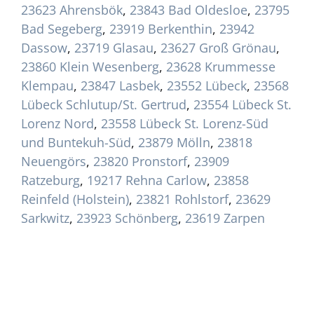
23623 Ahrensbök
,
23843 Bad Oldesloe
,
23795
Bad Segeberg
,
23919 Berkenthin
,
23942
Dassow
,
23719 Glasau
,
23627 Groß Grönau
,
23860 Klein Wesenberg
,
23628 Krummesse
Klempau
,
23847 Lasbek
,
23552 Lübeck
,
23568
Lübeck Schlutup/St. Gertrud
,
23554 Lübeck St.
Lorenz Nord
,
23558 Lübeck St. Lorenz-Süd
und Buntekuh-Süd
,
23879 Mölln
,
23818
Neuengörs
,
23820 Pronstorf
,
23909
Ratzeburg
,
19217 Rehna Carlow
,
23858
Reinfeld (Holstein)
,
23821 Rohlstorf
,
23629
Sarkwitz
,
23923 Schönberg
,
23619 Zarpen