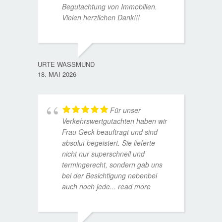
Begutachtung von Immobilien.
Vielen herzlichen Dank!!!
ANDRE
11. JUL
URTE WASSMUND
18. MAI 2026
Für unser
Verkehrswertgutachten haben wir
Frau Geck beauftragt und sind
absolut begeistert. Sie lieferte
nicht nur superschnell und
termingerecht, sondern gab uns
bei der Besichtigung nebenbei
MATTH
auch noch jede
... read more
9. JULI