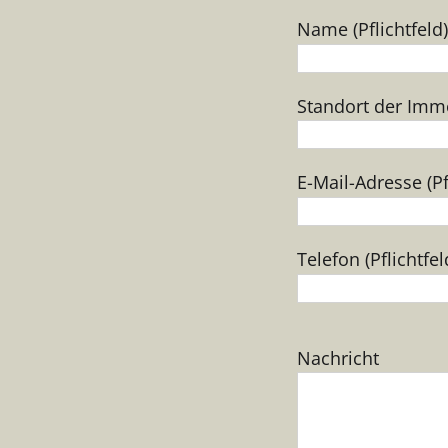
Name (Pflichtfeld)
Standort der Immob
E-Mail-Adresse (Pf
Telefon (Pflichtfel
Bitte
Nachricht
lasse
dieses
Feld
leer.