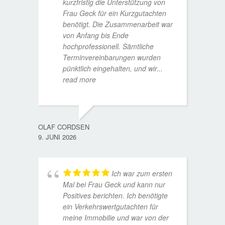
kurzfristig die Unterstützung von
Frau Geck für ein Kurzgutachten
benötigt. Die Zusammenarbeit war
von Anfang bis Ende
hochprofessionell. Sämtliche
Terminvereinbarungen wurden
pünktlich eingehalten, und wir
...
read more
WOLFG
17. D
OLAF CORDSEN
9. JUNI 2026
Ich war zum ersten
Mal bei Frau Geck und kann nur
Positives berichten. Ich benötigte
ein Verkehrswertgutachten für
meine Immobilie und war von der