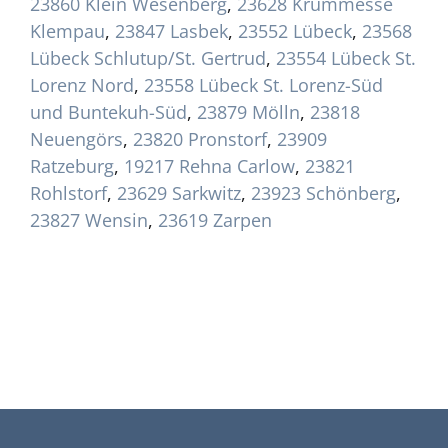
23860 Klein Wesenberg
,
23628 Krummesse
Klempau
,
23847 Lasbek
,
23552 Lübeck
,
23568
Lübeck Schlutup/St. Gertrud
,
23554 Lübeck St.
Lorenz Nord
,
23558 Lübeck St. Lorenz-Süd
und Buntekuh-Süd
,
23879 Mölln
,
23818
Neuengörs
,
23820 Pronstorf
,
23909
Ratzeburg
,
19217 Rehna Carlow
,
23821
Rohlstorf
,
23629 Sarkwitz
,
23923 Schönberg
,
23827 Wensin
,
23619 Zarpen