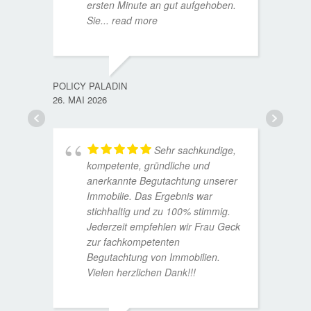
ersten Minute an gut aufgehoben.
Sie
... read more
TORST
15. D
POLICY PALADIN
26. MAI 2026
Sehr sachkundige,
kompetente, gründliche und
anerkannte Begutachtung unserer
Immobilie. Das Ergebnis war
stichhaltig und zu 100% stimmig.
Jederzeit empfehlen wir Frau Geck
zur fachkompetenten
Begutachtung von Immobilien.
Vielen herzlichen Dank!!!
ANDRE
11. JUL