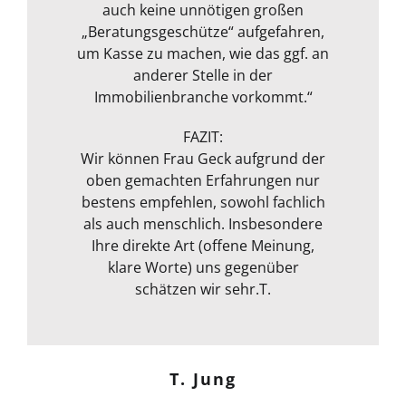
unsere Immobilie wurde an die
jahrelange Erfahrung an. Alles in
Umgang und ein persönliches
auch keine unnötigen großen
Markt Situation aktuell angepasst
Oliver H.
„Beratungsgeschütze“ aufgefahren,
Gespräch nach der Besichtigung
allem sehr empfehlenswert!“
und bewertet. Ausgestattet mit
um Kasse zu machen, wie das ggf. an
rundeten das Paket zum
Messgerät zur Feuchtmessung
transparenten Preis ab! Vielen
anderer Stelle in der
entgeht ihrem geschultem Auge
Immobilienbranche vorkommt.“
Dank!“
nichts. Das ganze Packet was von ihr
Michael S.
angeboten wird, rundet sie durch
FAZIT:
ihre fachliche Kompetenz ab. Termin
Wir können Frau Geck aufgrund der
oben gemachten Erfahrungen nur
war auch sehr kurzfristig und
Frank Dettenbach
bestens empfehlen, sowohl fachlich
spontan machbar. Die
Kommunikation war auch bestens .
als auch menschlich. Insbesondere
Egal ob email Telefon etc… Alles in
Ihre direkte Art (offene Meinung,
klare Worte) uns gegenüber
allem kann ich sie nur
weiterempfehlen. Weiter so !
schätzen wir sehr.T.
Menschlich kompetent und
zuverlässig.“
T. Jung