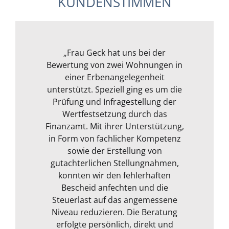
KUNDENSTIMMEN
Frau Geck hat für uns eine Wohnung
„Wir wollten ein Kapitalanlageobjekt
„Ich war erst unsicher, da ich mich
„Meine Frau und ich können Frau
„Frau Geck hat uns bei der
Bewertung von zwei Wohnungen in
im Rheingau von Frau Geck prüfen
mit der Materie überhaupt nicht
in Mainz begutachtet und wir
Geck uneingeschränkt
und bewerten lassen. Frau Geck
weiterempfehlen. Sie bringt die
auskannte. Nach eingehender
können Sie uneingeschränkt
einer Erbenangelegenheit
reagierte schnell auf unsere Anfrage
Recherche fand ich dann Frau Geck
nötige Expertise mit, zudem nimmt
unterstützt. Speziell ging es um die
empfehlen. Sie hat sich auf unsere
über Google. Ich hatte die Hoffnung,
Anfrage umgehend gemeldet und
Prüfung und Infragestellung der
sie sich Zeit, das Objekt und die
und war flexibel bei der
Terminvergabe. Bereits vor dem Vor-
dazugehörigen Unterlagen genau zu
das Sachverständige die sich auch
Wertfestsetzung durch das
einen kurzfristigen Termin
Ort Termin holte sich Frau Geck Infos
Finanzamt. Mit ihrer Unterstützung,
begutachten. Dabei ist Frau Geck
ermöglicht. Durch die sehr gute
um Baumängel kümmern,ein
angemessen kritisch und redet nicht
Terminvorbereitung, ihr Fachwissen
in Form von fachlicher Kompetenz
besseres Verständnis haben. Was
über die Immobilie ein und
um den heißen Brei, sondern kommt
beantwortete unsere Vorab-Fragen.
und ehrliche Art, hat sie sowohl uns
soll ich sagen? Wir wurden nicht
sowie der Erstellung von
als auch den Makler überzeugt und
gutachterlichen Stellungnahmen,
direkt auf den Punkt, wenn etwas
Wichtig war es uns, dass sie das
enttäuscht.
uns neben des Gutachtens auch
nicht stimmig ist. Sie ist die gute
konnten wir den fehlerhaften
Objekt aus unserer
Als erstes mal zur Person. Frau Geck
Kapitalanlagesicht bewertet, was von
Seele, die auf Seiten des Käufers
Bescheid anfechten und die
noch viele, nützliche Tipps
ist super nett und ein toller Mensch.
ihr sehr gut umgesetzt wurde. Beim
Steuerlast auf das angemessene
gegeben. Das Gutachten lag uns
dem Makler und den Verkäufern
Offen und ehrlich und sehr natürlich
Ortstermin gab uns Frau Geck viele
Niveau reduzieren. Die Beratung
innerhalb kürzester Zeit vor.
auch begründen kann, dass
in ihrer Art. Es fühlte sich nicht an als
hilfreiche Infos und ging auf Punkte
erfolgte persönlich, direkt und
bestimme Kaufpreise einfach