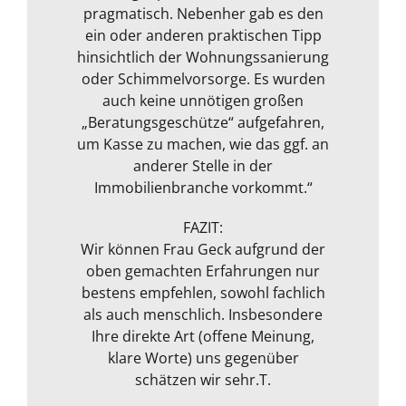
Wir danken für die sehr gute und
wäre man nur eine Nummer. Sie
überhöht sind. Das hat uns sehr gut
pragmatisch. Nebenher gab es den
ein, an die wir selbst gar nicht
sieht was man für Arbeit und Geld
sympathische Beratung!
ein oder anderen praktischen Tipp
getan und uns in unserer eigenen
gedacht hatten. Frau Geck ist
investiert hat und beachtet dieses
hinsichtlich der Wohnungssanierung
kompetent, freundlich und direkt im
Bewertung der Wunschimmobilie
auch. Wir wurden gut beraten und
sehr weitergeholfen. Der freundliche
oder Schimmelvorsorge. Es wurden
Umgang. Zugleich merkt man ihr
unsere Immobilie wurde an die
jahrelange Erfahrung an. Alles in
Umgang und ein persönliches
auch keine unnötigen großen
Markt Situation aktuell angepasst
Oliver H.
„Beratungsgeschütze“ aufgefahren,
Gespräch nach der Besichtigung
allem sehr empfehlenswert!“
und bewertet. Ausgestattet mit
um Kasse zu machen, wie das ggf. an
rundeten das Paket zum
Messgerät zur Feuchtmessung
transparenten Preis ab! Vielen
anderer Stelle in der
entgeht ihrem geschultem Auge
Immobilienbranche vorkommt.“
Dank!“
nichts. Das ganze Packet was von ihr
Michael S.
angeboten wird, rundet sie durch
FAZIT:
ihre fachliche Kompetenz ab. Termin
Wir können Frau Geck aufgrund der
oben gemachten Erfahrungen nur
war auch sehr kurzfristig und
Frank Dettenbach
bestens empfehlen, sowohl fachlich
spontan machbar. Die
Kommunikation war auch bestens .
als auch menschlich. Insbesondere
Egal ob email Telefon etc… Alles in
Ihre direkte Art (offene Meinung,
klare Worte) uns gegenüber
allem kann ich sie nur
weiterempfehlen. Weiter so !
schätzen wir sehr.T.
Menschlich kompetent und