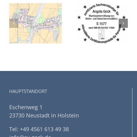
DIN EN ISO/IEC
Immobilienmarkt
17024
2026: Käufer- oder
et
Zertifizierung für
Verkäufermarkt?
Sachverständige
HAUPTSTANDORT
Eschenweg 1
23730 Neustadt in Holstein
Tel: +49 4561 613 49 38