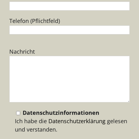
Telefon (Pflichtfeld)
Bitte
Nachricht
lasse
dieses
Feld
leer.
Datenschutzinformationen
Ich habe die
Datenschutzerklärung
gelesen
und verstanden.