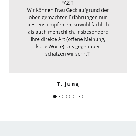
angeboten wird, rundet sie durch
FAZIT:
ihre fachliche Kompetenz ab. Termin
Wir können Frau Geck aufgrund der
oben gemachten Erfahrungen nur
war auch sehr kurzfristig und
Frank Dettenbach
bestens empfehlen, sowohl fachlich
spontan machbar. Die
Kommunikation war auch bestens .
als auch menschlich. Insbesondere
Egal ob email Telefon etc… Alles in
Ihre direkte Art (offene Meinung,
klare Worte) uns gegenüber
allem kann ich sie nur
weiterempfehlen. Weiter so !
schätzen wir sehr.T.
Menschlich kompetent und
zuverlässig.“
T. Jung
J. Schwaber