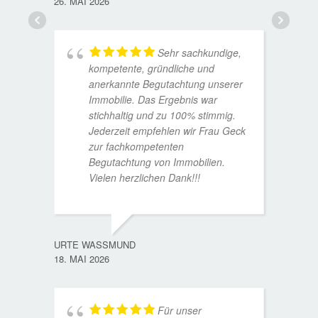
26. MAI 2026
Sehr sachkundige,
kompetente, gründliche und
anerkannte Begutachtung unserer
Immobilie. Das Ergebnis war
stichhaltig und zu 100% stimmig.
Jederzeit empfehlen wir Frau Geck
zur fachkompetenten
Begutachtung von Immobilien.
Vielen herzlichen Dank!!!
ANDRE
11. JUL
URTE WASSMUND
18. MAI 2026
Für unser