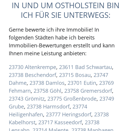
IN UND UM OSTHOLSTEIN BIN
ICH FÜR SIE UNTERWEGS:
Gerne bewerte ich ihre Immobilie! In
folgenden Städten habe ich bereits
Immobilien-Bewertungen erstellt und kann
Ihnen meine Leistung anbieten:
23730 Altenkrempe
,
23611 Bad Schwartau
,
23738 Beschendorf
,
23715 Bosau
,
23747
Dahme
,
23738 Damlos
,
23701 Eutin
,
23769
Fehmarn
,
23758 Göhl
,
23758 Gremersdorf
,
23743 Grömitz
,
23775 Großenbrode
,
23749
Grube
,
23738 Harmsdorf
,
23774
Heiligenhafen
,
23777 Heringsdorf
,
23738
Kabelhorst
,
23717 Kasseedorf
,
23738
Lensahn
,
23714 Malente
,
23738 Manhagen
,