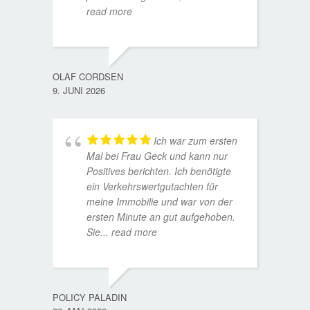
read more
WOLFG
17. D
OLAF CORDSEN
9. JUNI 2026
Ich war zum ersten
Mal bei Frau Geck und kann nur
Positives berichten. Ich benötigte
ein Verkehrswertgutachten für
meine Immobilie und war von der
ersten Minute an gut aufgehoben.
Sie
... read more
TORST
15. D
POLICY PALADIN