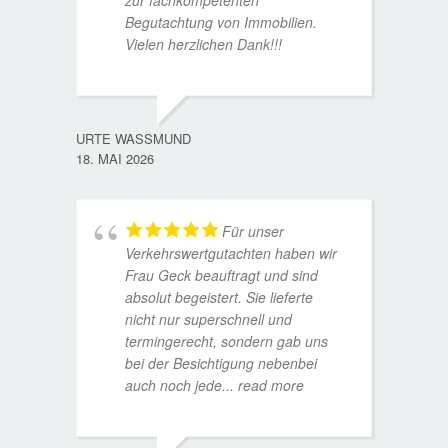
zur fachkompetenten
Begutachtung von Immobilien.
Vielen herzlichen Dank!!!
ANDRE
11. JUL
URTE WASSMUND
18. MAI 2026
Für unser
Verkehrswertgutachten haben wir
Frau Geck beauftragt und sind
absolut begeistert. Sie lieferte
nicht nur superschnell und
termingerecht, sondern gab uns
bei der Besichtigung nebenbei
MATTH
auch noch jede
... read more
9. JULI