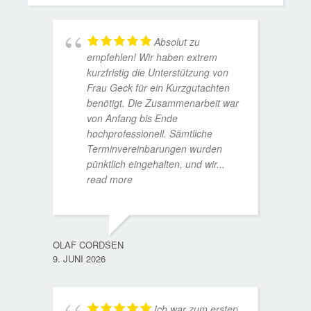
Absolut zu
empfehlen! Wir haben extrem
kurzfristig die Unterstützung von
Frau Geck für ein Kurzgutachten
benötigt. Die Zusammenarbeit war
von Anfang bis Ende
hochprofessionell. Sämtliche
Terminvereinbarungen wurden
pünktlich eingehalten, und wir
...
read more
WOLFG
17. D
OLAF CORDSEN
9. JUNI 2026
Ich war zum ersten