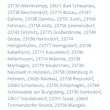
23730 Altenkrempe
,
23611 Bad Schwartau
,
23738 Beschendorf
,
23715 Bosau
,
23747
Dahme
,
23738 Damlos
,
23701 Eutin
,
23769
Fehmarn
,
23758 Göhl
,
23758 Gremersdorf
,
23743 Grömitz
,
23775 Großenbrode
,
23749
Grube
,
23738 Harmsdorf
,
23774
Heiligenhafen
,
23777 Heringsdorf
,
23738
Kabelhorst
,
23717 Kasseedorf
,
23746
Kellenhusen
,
23714 Malente
,
23738
Manhagen
,
23779 Neukirchen
,
23730
Neustadt in Holstein
,
23758 Oldenburg in
Holstein
,
23626 Ratekau
,
23738 Riepsdorf
,
23683 Scharbeutz
,
23730 Schashagen
,
23744
Schönwalde am Bungsberg
,
23730 Sierksdorf
,
23617 Stockelsdorf
,
23701 Süsel
,
23669
Timmendorfer Strand
,
23758 Wangels