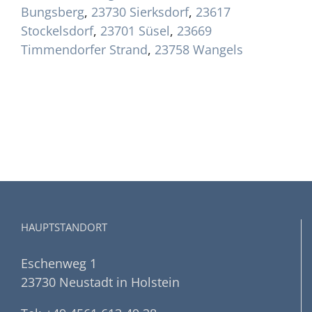
Bungsberg
,
23730 Sierksdorf
,
23617
Stockelsdorf
,
23701 Süsel
,
23669
Timmendorfer Strand
,
23758 Wangels
HAUPTSTANDORT
Eschenweg 1
23730 Neustadt in Holstein