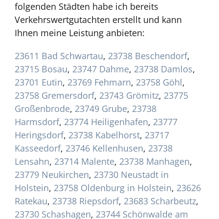
folgenden Städten habe ich bereits
Verkehrswertgutachten erstellt und kann
Ihnen meine Leistung anbieten:
23611 Bad Schwartau
,
23738 Beschendorf
,
23715 Bosau
,
23747 Dahme
,
23738 Damlos
,
23701 Eutin
,
23769 Fehmarn
,
23758 Göhl
,
23758 Gremersdorf
,
23743 Grömitz
,
23775
Großenbrode
,
23749 Grube
,
23738
Harmsdorf
,
23774 Heiligenhafen
,
23777
Heringsdorf
,
23738 Kabelhorst
,
23717
Kasseedorf
,
23746 Kellenhusen
,
23738
Lensahn
,
23714 Malente
,
23738 Manhagen
,
23779 Neukirchen
,
23730 Neustadt in
Holstein
,
23758 Oldenburg in Holstein
,
23626
Ratekau
,
23738 Riepsdorf
,
23683 Scharbeutz
,
23730 Schashagen
,
23744 Schönwalde am