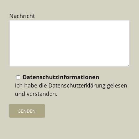
Bitte
Nachricht
lasse
dieses
Feld
leer.
Datenschutzinformationen
Ich habe die
Datenschutzerklärung
gelesen
und verstanden.