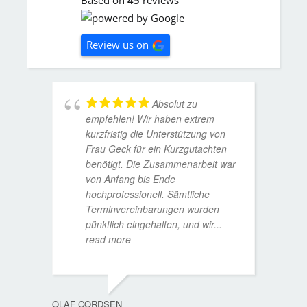
Based on
45
reviews
Review us on
Absolut zu
empfehlen! Wir haben extrem
kurzfristig die Unterstützung von
Frau Geck für ein Kurzgutachten
benötigt. Die Zusammenarbeit war
von Anfang bis Ende
hochprofessionell. Sämtliche
Terminvereinbarungen wurden
pünktlich eingehalten, und wir
...
read more
WOLFG
17. D
OLAF CORDSEN