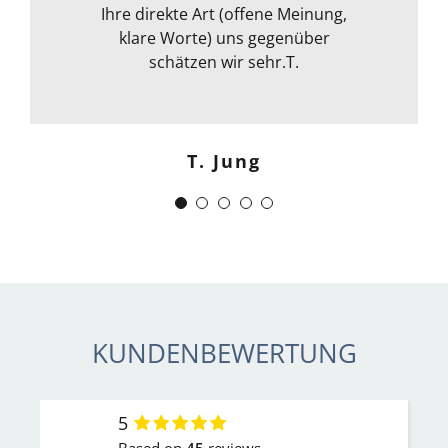
Egal ob email Telefon etc… Alles in
Ihre direkte Art (offene Meinung,
klare Worte) uns gegenüber
allem kann ich sie nur
weiterempfehlen. Weiter so !
schätzen wir sehr.T.
Menschlich kompetent und
zuverlässig.“
T. Jung
J. Schwaber
KUNDENBEWERTUNG
5