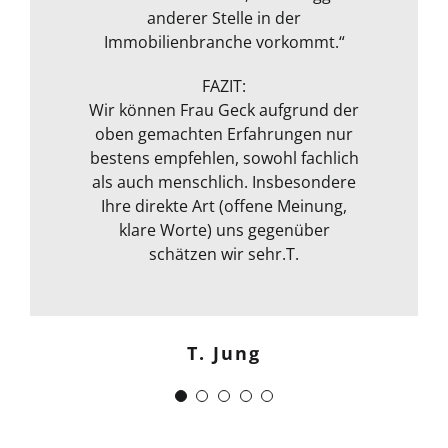
Messgerät zur Feuchtmessung
transparenten Preis ab! Vielen
anderer Stelle in der
entgeht ihrem geschultem Auge
Immobilienbranche vorkommt.“
Dank!“
nichts. Das ganze Packet was von ihr
Michael S.
angeboten wird, rundet sie durch
FAZIT:
ihre fachliche Kompetenz ab. Termin
Wir können Frau Geck aufgrund der
oben gemachten Erfahrungen nur
war auch sehr kurzfristig und
Frank Dettenbach
bestens empfehlen, sowohl fachlich
spontan machbar. Die
Kommunikation war auch bestens .
als auch menschlich. Insbesondere
Egal ob email Telefon etc… Alles in
Ihre direkte Art (offene Meinung,
klare Worte) uns gegenüber
allem kann ich sie nur
weiterempfehlen. Weiter so !
schätzen wir sehr.T.
Menschlich kompetent und
zuverlässig.“
T. Jung
J. Schwaber