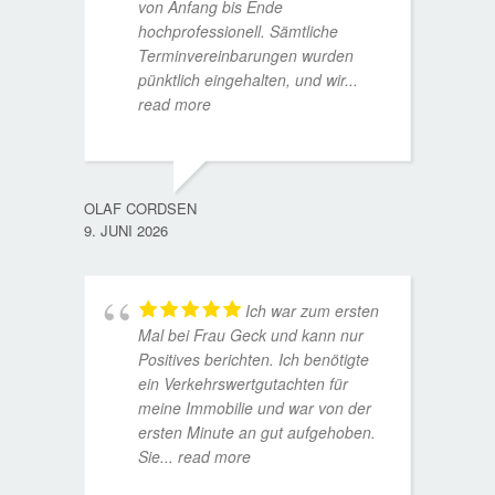
von Anfang bis Ende
hochprofessionell. Sämtliche
Terminvereinbarungen wurden
pünktlich eingehalten, und wir
...
read more
WOLFG
17. D
OLAF CORDSEN
9. JUNI 2026
Ich war zum ersten
Mal bei Frau Geck und kann nur
Positives berichten. Ich benötigte
ein Verkehrswertgutachten für
meine Immobilie und war von der
ersten Minute an gut aufgehoben.
Sie
... read more