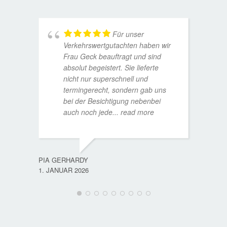
Für unser
Verkehrswertgutachten haben wir
Frau Geck beauftragt und sind
absolut begeistert. Sie lieferte
nicht nur superschnell und
termingerecht, sondern gab uns
bei der Besichtigung nebenbei
MATTH
auch noch jede
... read more
9. JULI
PIA GERHARDY
1. JANUAR 2026