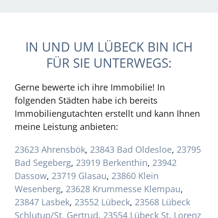
IN UND UM LÜBECK BIN ICH
FÜR SIE UNTERWEGS:
Gerne bewerte ich ihre Immobilie! In
folgenden Städten habe ich bereits
Immobiliengutachten erstellt und kann Ihnen
meine Leistung anbieten:
23623 Ahrensbök
,
23843 Bad Oldesloe
,
23795
Bad Segeberg
,
23919 Berkenthin
,
23942
Dassow
,
23719 Glasau
,
23860 Klein
Wesenberg
,
23628 Krummesse Klempau
,
23847 Lasbek
,
23552 Lübeck
,
23568 Lübeck
Schlutup/St. Gertrud
,
23554 Lübeck St. Lorenz