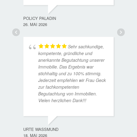
TORST
15. D
POLICY PALADIN
26. MAI 2026
Sehr sachkundige,
kompetente, gründliche und
anerkannte Begutachtung unserer
Immobilie. Das Ergebnis war
stichhaltig und zu 100% stimmig.
Jederzeit empfehlen wir Frau Geck
zur fachkompetenten
Begutachtung von Immobilien.
Vielen herzlichen Dank!!!
ANDRE
11. JUL
URTE WASSMUND
18. MAI 2026