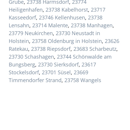
Grube
,
23738 Harmsdorf
,
23774
Heiligenhafen
,
23738 Kabelhorst
,
23717
Kasseedorf
,
23746 Kellenhusen
,
23738
Lensahn
,
23714 Malente
,
23738 Manhagen
,
23779 Neukirchen
,
23730 Neustadt in
Holstein
,
23758 Oldenburg in Holstein
,
23626
Ratekau
,
23738 Riepsdorf
,
23683 Scharbeutz
,
23730 Schashagen
,
23744 Schönwalde am
Bungsberg
,
23730 Sierksdorf
,
23617
Stockelsdorf
,
23701 Süsel
,
23669
Timmendorfer Strand
,
23758 Wangels