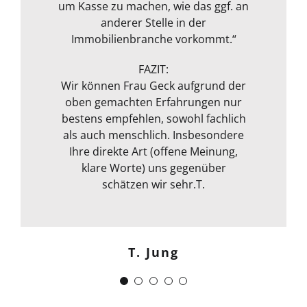
und bewertet. Ausgestattet mit
um Kasse zu machen, wie das ggf. an
rundeten das Paket zum
Messgerät zur Feuchtmessung
transparenten Preis ab! Vielen
anderer Stelle in der
entgeht ihrem geschultem Auge
Immobilienbranche vorkommt.“
Dank!“
nichts. Das ganze Packet was von ihr
Michael S.
angeboten wird, rundet sie durch
FAZIT:
ihre fachliche Kompetenz ab. Termin
Wir können Frau Geck aufgrund der
oben gemachten Erfahrungen nur
war auch sehr kurzfristig und
Frank Dettenbach
bestens empfehlen, sowohl fachlich
spontan machbar. Die
Kommunikation war auch bestens .
als auch menschlich. Insbesondere
Egal ob email Telefon etc… Alles in
Ihre direkte Art (offene Meinung,
klare Worte) uns gegenüber
allem kann ich sie nur
weiterempfehlen. Weiter so !
schätzen wir sehr.T.
Menschlich kompetent und
zuverlässig.“
T. Jung
J. Schwaber