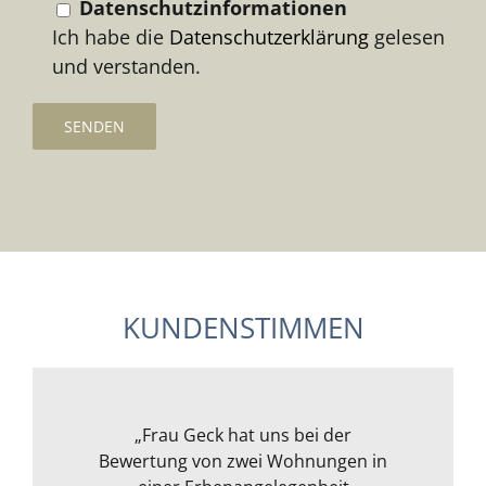
Datenschutzinformationen
Ich habe die
Datenschutzerklärung
gelesen
und verstanden.
KUNDENSTIMMEN
Frau Geck hat für uns eine Wohnung
„Wir wollten ein Kapitalanlageobjekt
„Ich war erst unsicher, da ich mich
„Meine Frau und ich können Frau
„Frau Geck hat uns bei der
Bewertung von zwei Wohnungen in
im Rheingau von Frau Geck prüfen
mit der Materie überhaupt nicht
in Mainz begutachtet und wir
Geck uneingeschränkt