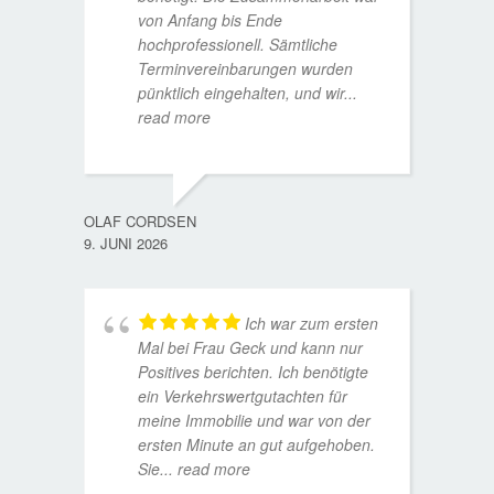
von Anfang bis Ende
hochprofessionell. Sämtliche
Terminvereinbarungen wurden
pünktlich eingehalten, und wir
...
read more
WOLFG
17. D
OLAF CORDSEN
9. JUNI 2026
Ich war zum ersten
Mal bei Frau Geck und kann nur
Positives berichten. Ich benötigte
ein Verkehrswertgutachten für
meine Immobilie und war von der
ersten Minute an gut aufgehoben.
Sie
... read more