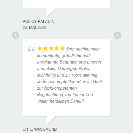
TORST
15. D
POLICY PALADIN
26. MAI 2026
Sehr sachkundige,
kompetente, gründliche und
anerkannte Begutachtung unserer
Immobilie. Das Ergebnis war
stichhaltig und zu 100% stimmig.
Jederzeit empfehlen wir Frau Geck
zur fachkompetenten
Begutachtung von Immobilien.
Vielen herzlichen Dank!!!
ANDRE
11. JUL
URTE WASSMUND