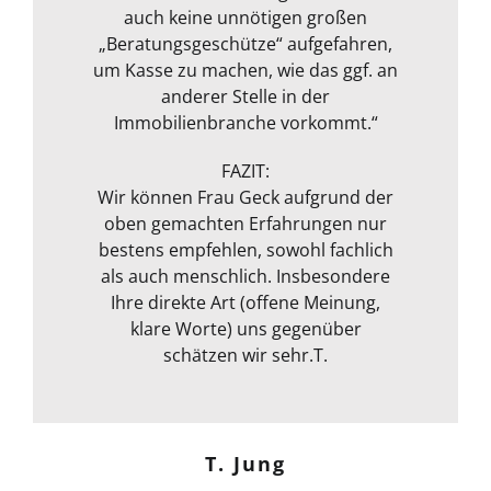
unsere Immobilie wurde an die
jahrelange Erfahrung an. Alles in
Umgang und ein persönliches
auch keine unnötigen großen
Markt Situation aktuell angepasst
Oliver H.
„Beratungsgeschütze“ aufgefahren,
Gespräch nach der Besichtigung
allem sehr empfehlenswert!“
und bewertet. Ausgestattet mit
um Kasse zu machen, wie das ggf. an
rundeten das Paket zum
Messgerät zur Feuchtmessung
transparenten Preis ab! Vielen
anderer Stelle in der
entgeht ihrem geschultem Auge
Immobilienbranche vorkommt.“
Dank!“
nichts. Das ganze Packet was von ihr
Michael S.
angeboten wird, rundet sie durch
FAZIT:
ihre fachliche Kompetenz ab. Termin
Wir können Frau Geck aufgrund der
oben gemachten Erfahrungen nur
war auch sehr kurzfristig und
Frank Dettenbach
bestens empfehlen, sowohl fachlich
spontan machbar. Die
Kommunikation war auch bestens .
als auch menschlich. Insbesondere
Egal ob email Telefon etc… Alles in
Ihre direkte Art (offene Meinung,
klare Worte) uns gegenüber
allem kann ich sie nur
weiterempfehlen. Weiter so !
schätzen wir sehr.T.
Menschlich kompetent und
zuverlässig.“
T. Jung