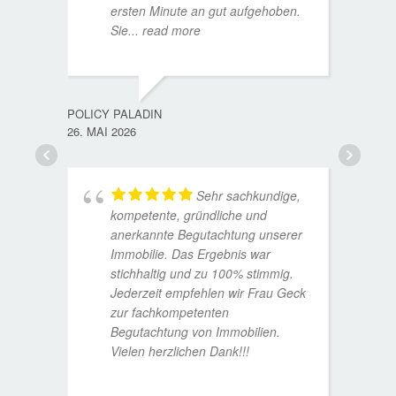
ersten Minute an gut aufgehoben.
Sie
... read more
TORST
15. D
POLICY PALADIN
26. MAI 2026
Sehr sachkundige,
kompetente, gründliche und
anerkannte Begutachtung unserer
Immobilie. Das Ergebnis war
stichhaltig und zu 100% stimmig.
Jederzeit empfehlen wir Frau Geck
zur fachkompetenten
Begutachtung von Immobilien.
Vielen herzlichen Dank!!!
ANDRE
11. JUL