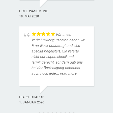
URTE WASSMUND
18. MAI 2026
Für unser
Verkehrswertgutachten haben wir
Frau Geck beauftragt und sind
absolut begeistert. Sie lieferte
nicht nur superschnell und
termingerecht, sondern gab uns
bei der Besichtigung nebenbei
MATTH
auch noch jede
... read more
9. JULI
PIA GERHARDY
1. JANUAR 2026