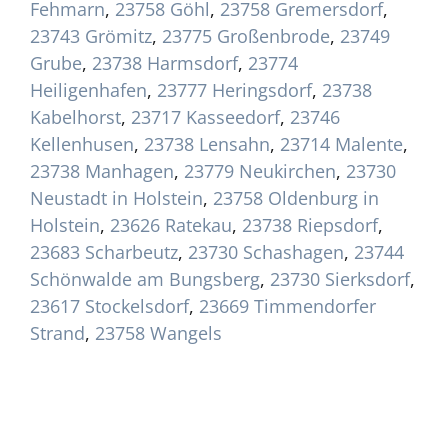
Fehmarn
,
23758 Göhl
,
23758 Gremersdorf
,
23743 Grömitz
,
23775 Großenbrode
,
23749
Grube
,
23738 Harmsdorf
,
23774
Heiligenhafen
,
23777 Heringsdorf
,
23738
Kabelhorst
,
23717 Kasseedorf
,
23746
Kellenhusen
,
23738 Lensahn
,
23714 Malente
,
23738 Manhagen
,
23779 Neukirchen
,
23730
Neustadt in Holstein
,
23758 Oldenburg in
Holstein
,
23626 Ratekau
,
23738 Riepsdorf
,
23683 Scharbeutz
,
23730 Schashagen
,
23744
Schönwalde am Bungsberg
,
23730 Sierksdorf
,
23617 Stockelsdorf
,
23669 Timmendorfer
Strand
,
23758 Wangels