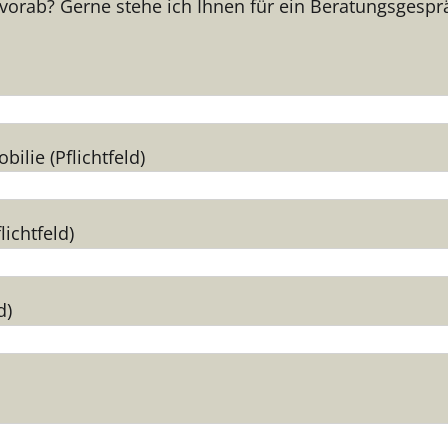
vorab? Gerne stehe ich Ihnen für ein Beratungsgespr
ilie (Pflichtfeld)
lichtfeld)
d)