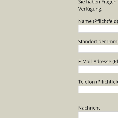
Sie haben Fragen 
Verfügung.
Name (Pflichtfeld)
Standort der Immob
E-Mail-Adresse (Pf
Telefon (Pflichtfel
Bitte
Nachricht
lasse
dieses